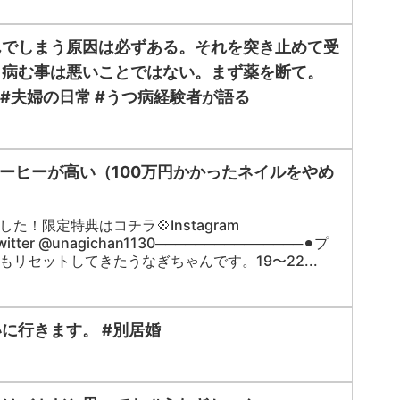
んでしまう原因は必ずある。それを突き止めて受
。病む事は悪いことではない。まず薬を断て。
 #夫婦の日常 #うつ病経験者が語る
コーヒーが高い（100万円かかったネイルをやめ
！限定特典はコチラ💠Instagram
witter @unagichan1130───────────────⚫︎プ
リセットしてきたうなぎちゃんです。19〜22...
に行きます。 #別居婚