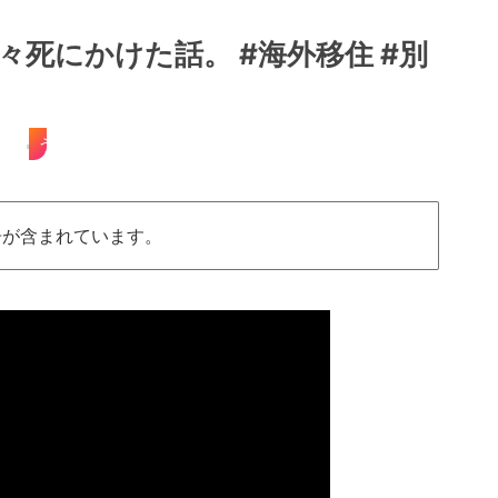
にかけた話。 ⁡⁡#海外移住 #別
うなぎちゃん
告が含まれています。