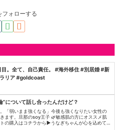
Lをフォローする
16日目。全て、自己責任。 ⁡#海外移住 #別居婚 #新
リア #goldcoast
倫”について話し合ったんだけど？
う。「弱いまま強くなる」今後も強くなりたい女性の
きます。旦那のsoy王子 🌿敏感肌の方にオススメ肌
トの購入はコチラから▶︎うなぎちゃんが心を込めて
ンド「夕凪」私...