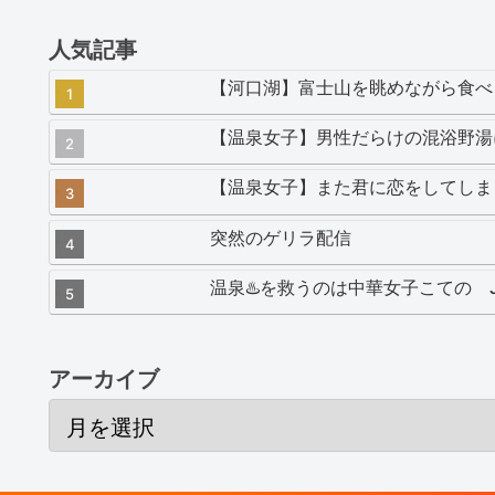
人気記事
【河口湖】富士山を眺めながら食べ
【温泉女子】男性だらけの混浴野湯に
突然のゲリラ配信
温泉♨️を救うのは中華女子こての Japan
アーカイブ