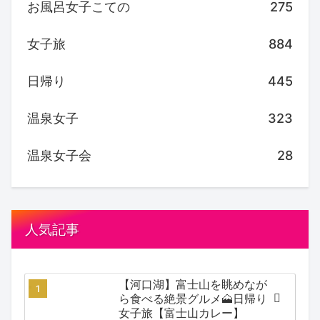
お風呂女子こての
275
女子旅
884
日帰り
445
温泉女子
323
温泉女子会
28
人気記事
【河口湖】富士山を眺めなが
ら食べる絶景グルメ🗻日帰り
女子旅【富士山カレー】