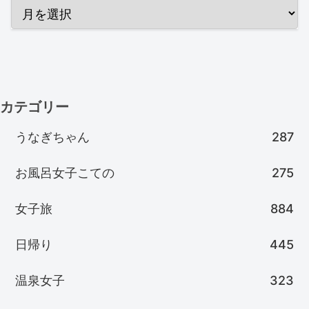
カテゴリー
うなぎちゃん
287
お風呂女子こての
275
女子旅
884
日帰り
445
温泉女子
323