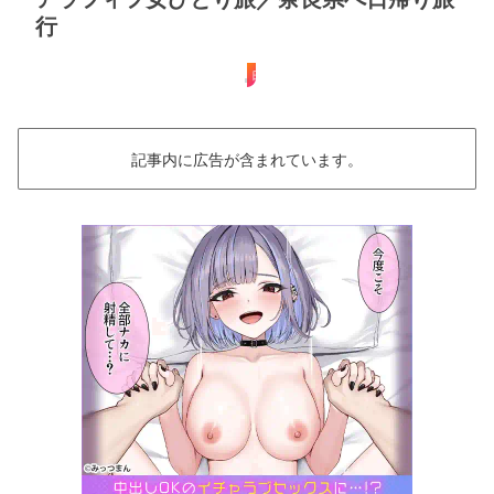
行
日帰り
記事内に広告が含まれています。