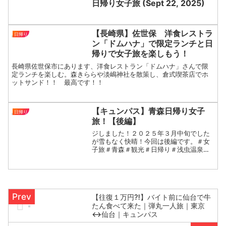
日帰り女子旅 (Sept 22, 2025)
【長崎県】佐世保 洋食レストラ
日帰り
ン「ドムハナ」で限定ランチと日
帰りで女子旅を楽しもう！
長崎県佐世保市にあります、洋食レストラン「ドムハナ」さんで限
定ランチを楽しむ。森きららや淡嶋神社を散策し、倉式喫茶店でホ
ットサンド！！ 最高です！！
【キュンパス】青森日帰り女子
日帰り
旅！【後編】
ジしました！２０２５年３月中旬でした
が雪もなく快晴！今回は後編です。＃女
子旅＃青森＃観光＃日帰り＃浅虫温泉＃
青い森鉄道
【往復１万円⁈】バイト前に仙台で牛
たん食べて来た｜弾丸一人旅｜東京
↔︎仙台｜キュンパス