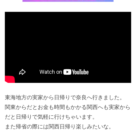
東海地方の実家から日帰りで奈良へ行きました。
関東からだとお金も時間もかかる関西へも実家から
だと日帰りで気軽に行けちゃいます。
また帰省の際には関西日帰り楽しみたいな。