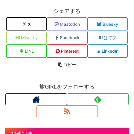
シェアする
X
Mastodon
Bluesky
Misskey
Facebook
はてブ
LINE
Pinterest
LinkedIn
コピー
旅GIRLをフォローする