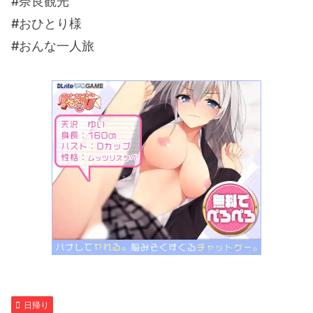
#奈良観光
#おひとり様
#おんな一人旅
日帰り