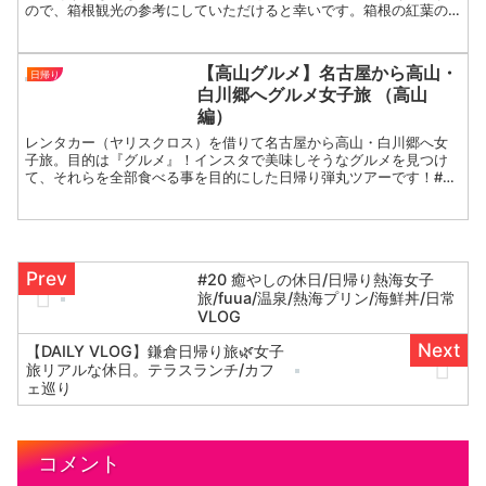
ので、箱根観光の参考にしていただけると幸いです。箱根の紅葉の
雰囲気をぜひ感じてください。使ったお金東京←→小田原 1,5...
【高山グルメ】名古屋から高山・
日帰り
白川郷へグルメ女子旅 （高山
編）
レンタカー（ヤリスクロス）を借りて名古屋から高山・白川郷へ女
子旅。目的は『グルメ』！インスタで美味しそうなグルメを見つけ
て、それらを全部食べる事を目的にした日帰り弾丸ツアーです！#女
子旅 #高山 #白川郷 #高山グルメ #レンタカー #RA...
#20 癒やしの休日/日帰り熱海女子
旅/fuua/温泉/熱海プリン/海鮮丼/日常
VLOG
【DAILY VLOG】鎌倉日帰り旅🌿女子
旅リアルな休日。テラスランチ/カフ
ェ巡り
コメント