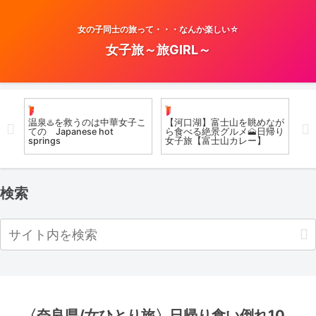
女の子同士の旅って・・・なんか楽しい☆
女子旅～旅GIRL～
お風呂女子こての
日帰り
温
した
温泉♨️を救うのは中華女子こ
【河口湖】富士山を眺めなが
三
半裸
ての Japanese hot
ら食べる絶景グルメ🗻日帰り
ロ
springs
女子旅【富士山カレー】
gs
検索
〈奈良県/女ひとり旅〉日帰り食い倒れ10