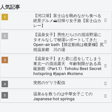
人気記事
【河口湖】富士山を眺めながら食べる
絶景グルメ🗻日帰り女子旅【富士山カ
レー】
【温泉女子】男性だらけの混浴野湯に
タオルなしで秘湯レポートしてきた
Open-air bath【限定動画は概要欄】尻
焼温泉郷 川の湯
【温泉女子】また君に恋をしてしまう
東北一の混浴露天 年齢制限がある高
級旅館《Part.1》Tohoku Best Secret
hotspring #japan #koteno
突然のゲリラ配信
温泉♨️を救うのは中華女子こての
Japanese hot springs