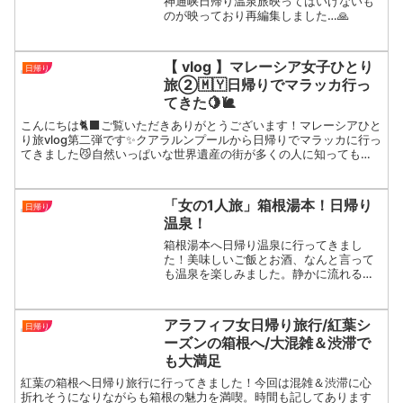
神通峡日帰り温泉旅映ってはいけないも
のが映っており再編集しました…🙏
【 vlog 】マレーシア女子ひとり
日帰り
旅②🇲🇾日帰りでマラッカ行っ
てきた🍋🐌
こんにちは🐈‍⬛ご覧いただきありがとうございます！マレーシアひと
り旅vlog第二弾です✨クアラルンプールから日帰りでマラッカに行っ
てきました😼自然いっぱいな世界遺産の街が多くの人に知ってもら
えますように！ 0:00 intro0:11 朝ご...
「女の1人旅」箱根湯本！日帰り
日帰り
温泉！
箱根湯本へ日帰り温泉に行ってきまし
た！美味しいご飯とお酒、なんと言って
も温泉を楽しみました。静かに流れる川
の音や大自然に癒されてきました。平日
の行ったので混雑もなく凄く快適な旅に
なったのでお楽しみ下さい。
アラフィフ女日帰り旅行/紅葉シ
日帰り
ーズンの箱根へ/大混雑＆渋滞で
も大満足
紅葉の箱根へ日帰り旅行に行ってきました！今回は混雑＆渋滞に心
折れそうになりながらも箱根の魅力を満喫。時間も記してあります