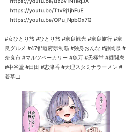
https://youtu.be/Bz6v1N1eqJA
https://youtu.be/TtvRj1jhFuE
https://youtu.be/QPu_NpbOx7Q
#女ひとり旅 #ひとり旅 #奈良観光 #奈良旅行 #奈
良グルメ #47都道府県制覇 #独身おんな #静岡県 #
奈良市 #マルツベーカリー #魚万 #天極堂 #麺闘庵
#中谷堂 #田田 #志津香 #天理スタミナラーメン #
若草山