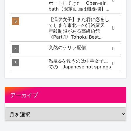
ポートしてきた Open-air
bath【限定動画は概要欄】尻
焼温泉郷 川の湯
【温泉女子】また君に恋をし
てしまう東北一の混浴露天
年齢制限がある高級旅館
《Part.1》Tohoku Best
Secret hotspring #japan
突然のゲリラ配信
#koteno
温泉♨️を救うのは中華女子こ
ての Japanese hot springs
アーカイブ