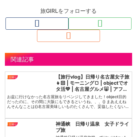
旅GIRLをフォローする
関連記事
【旅行vlog】日帰り名古屋女子旅
日帰り
👧🏻 | モーニング🍞 | objectでオ
タ活💚 | 名古屋グルメ🐷 | アフタ
ヌーンティー🫖 | お洒落ディナー
お盆に行けなかった名古屋旅をリベンジしてきました！object目的
🌛 | 名古屋旅遊🧳
だったのに、その間に大阪にもできるというね、、、() まあええね
んそんなことは()名古屋美味しいものたくさんで、妥協したくないの
で全部胃に詰め込んできた🐷笑 また行きたい〜🎶...
神通峡 日帰り温泉 女子ドライ
日帰り
ブ旅