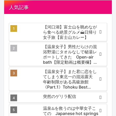
人気記事
【河口湖】富士山を眺めなが
ら食べる絶景グルメ🗻日帰り
女子旅【富士山カレー】
【温泉女子】男性だらけの混
浴野湯にタオルなしで秘湯レ
ポートしてきた Open-air
bath【限定動画は概要欄】尻
焼温泉郷 川の湯
【温泉女子】また君に恋をし
てしまう東北一の混浴露天
年齢制限がある高級旅館
《Part.1》Tohoku Best
Secret hotspring #japan
突然のゲリラ配信
#koteno
温泉♨️を救うのは中華女子こ
ての Japanese hot springs