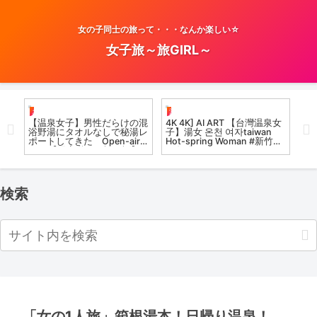
女の子同士の旅って・・・なんか楽しい☆
女子旅～旅GIRL～
お風呂女子こての
温泉女子
お
まし
【温泉女子】男性だらけの混
4K 4K] AI ART 【台灣温泉女
【
満足
浴野湯にタオルなしで秘湯レ
子】湯女 온천 여자taiwan
「
ポートしてきた Open-air
Hot-spring Woman #新竹尖
パー
bath【限定動画は概要欄】
石 溫泉 #lookbook
ba
尻焼温泉郷 川の湯
#k
検索
「女の1人旅」箱根湯本！日帰り温泉！