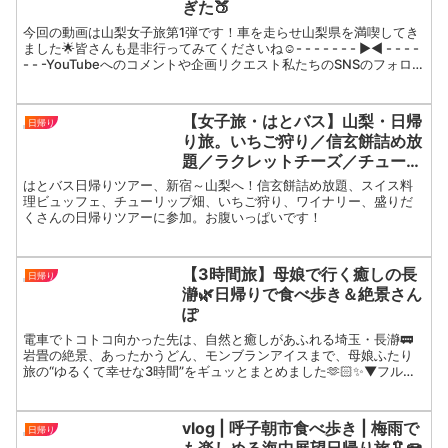
ぎた🍑
今回の動画は山梨女子旅第1弾です！車を走らせ山梨県を満喫してき
ました🌟皆さんも是非行ってみてくださいね☺️- - - - - - - ▶︎◀︎ - - - -
- - -YouTubeへのコメントや企画リクエスト私たちのSNSのフォロ
ーもよ...
【女子旅・はとバス】山梨・日帰
日帰り
り旅。いちご狩り／信玄餅詰め放
題／ラクレットチーズ／チューリ
ップ畑／スイス料理／ハイジの村
はとバス日帰りツアー、新宿～山梨へ！信玄餅詰め放題、スイス料
／シャトー酒折／バスツアー
理ビュッフェ、チューリップ畑、いちご狩り、ワイナリー、盛りだ
くさんの日帰りツアーに参加。お腹いっぱいです！
【3時間旅】母娘で行く癒しの長
日帰り
瀞🌿日帰りで食べ歩き＆絶景さん
ぽ
電車でトコトコ向かった先は、自然と癒しがあふれる埼玉・長瀞🚃
岩畳の絶景、あったかうどん、モンブランアイスまで、母娘ふたり
旅の“ゆるくて幸せな3時間”をギュッとまとめました🫶🏻✨▼フルバ
ージョンはこちらから👇🎥 【母娘ふたり旅】秩父・長瀞でほ...
vlog | 呼子朝市食べ歩き | 梅雨で
日帰り
も楽しめる海中展望日帰り旅🦑🪼