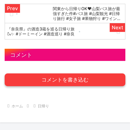
関東から日帰りOK♥山梨バス旅が最
強すぎた件#バス旅 #山梨観光 #日帰
り旅行 #女子旅 #果物狩り #ワイン試
飲 #週末旅行 #国内旅行おすすめバス
旅行
『奈良県』の酒造3蔵を巡る日帰り旅
🍶✨ #ドーミーイン #酒造巡り #奈良
コメント
コメントを書き込む
ホーム
日帰り