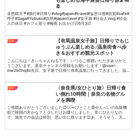
🚢
全然晴天☔️#旅行#日帰り#vlog#japan#travel#일본여행#佐賀#cafe#
呼子#Saga#Yobuko#自然#japantravel #女子旅 #社会人vlog #社会
人の休日 #カフェ巡り #梅雨 お出かけ日6月3日
【有馬温泉女子旅】日帰りでもじ
日帰り
ゅうぶん楽しめる♪温泉街食べ歩
き＆おすすめ観光スポット
こんにちは！きぃちゃんねるです。いつもご視聴いただきありがと
うございます。是非チャンネル登録をお願いします！@user-
mw2bl1hq8s先日、女子旅で日帰り有馬温泉に行ってきました。温
泉街のおすすめグルメを食べ歩いたので、有馬温泉への旅...
〈奈良県/女ひとり旅〉日帰り食
日帰り
い倒れ10時間｜奈良の名物グル
メを満喫
ご視聴ありがとうございました😊❤️‍🔥✏︎ひとこと鹿せんべいの自販機
前で韓国の方かな？と少しだけお喋りしました。常にひとりなの
で、旅先での会話は特別、思い出に残ります😉あ、そうそう。天理
スタミナラーメン！近鉄奈良駅前店と本店では、味やボリュ...