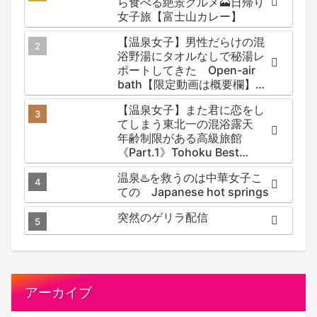
ら食べる絶景グルメ🗻日帰り
女子旅【富士山カレー】
【温泉女子】男性だらけの混
浴野湯にタオルなしで秘湯レ
ポートしてきた Open-air
bath【限定動画は概要欄】尻
焼温泉郷 川の湯
【温泉女子】また君に恋をし
てしまう東北一の混浴露天
年齢制限がある高級旅館
《Part.1》Tohoku Best
Secret hotspring #japan
温泉♨️を救うのは中華女子こ
#koteno
ての Japanese hot springs
突然のゲリラ配信
アーカイブ