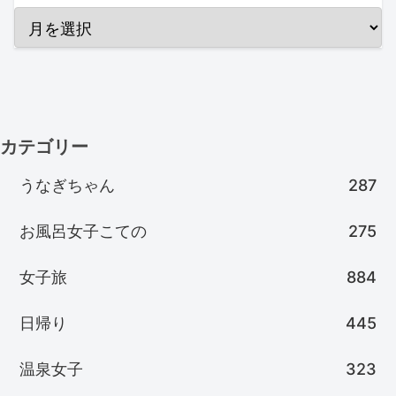
カテゴリー
うなぎちゃん
287
お風呂女子こての
275
女子旅
884
日帰り
445
温泉女子
323