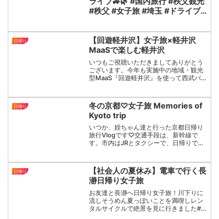
ライブ🚙🌿 #国内旅行 #秩父観光
#秩父 #女子旅 #埼玉 #ドライブ #
おでかけスポット #旅行vlog
【回遊軽井沢】女子旅×軽井沢
日帰り
MaaSで楽しむ軽井沢
いつもご視聴いただきましてありがとう
ございます。今年も実施中の地域・観光
型MaaS『回遊軽井沢』を使って西武バス
女子社員2人が軽井沢を巡ってきました。
スマホ一つで軽井沢町内の移動もアクテ
ィビティもお買い物も♪夏だけじゃな
冬の京都♡女子旅 Memories of
日帰り
い！ 空気が澄んだ冬...
Kyoto trip
いつか、姪ちゃん達と行った京都日帰り
旅行Vlogです♡交通手段は、新幹線で
す。市内はJRとタクシーで、日帰りです
が伏見稲荷〜河合神社〜下鴨神社〜鴨川
沿いを歩いたり、錦市場にも寄り、京都
駅のイルミネーションや飲食店も行けて
【社会人の夏休み】電車で行く長
日帰り
存分に楽しめました♪...
瀞日帰り女子旅
お友達と長瀞へ日帰り女子旅！川下りに
流しそうめん夏っぽいことを満喫しレン
タルサイクルで絶景を見に行きました#女
子旅 #日帰り旅行 #長瀞 #秩父 #ラビュー