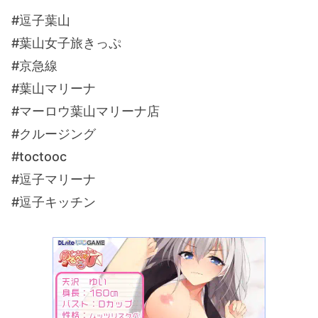
#逗子葉山
#葉山女子旅きっぷ
#京急線
#葉山マリーナ
#マーロウ葉山マリーナ店
#クルージング
#toctooc
#逗子マリーナ
#逗子キッチン