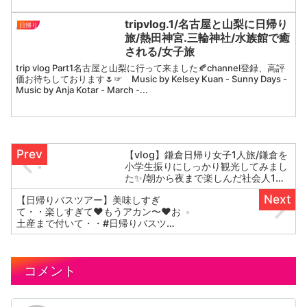
tripvlog.1/名古屋と山梨に日帰り
日帰り
旅/熱田神宮.三輪神社/水族館で癒
される/女子旅
trip vlog Part1名古屋と山梨に行って来ました🍂channel登録、高評
価お待ちしております🌷☞ Music by Kelsey Kuan - Sunny Days -
Music by Anja Kotar - March -...
【vlog】鎌倉日帰り女子1人旅/鎌倉を
小学生振りにしっかり観光してみまし
た✨/朝から夜まで楽しんだ社会人1人
旅
【日帰りバスツアー】美味しすぎ
て・・楽しすぎて❤もうアカン〜❤お
土産まで付いて・・#日帰りバスツア
ー #HIS関西#女子旅
コメント