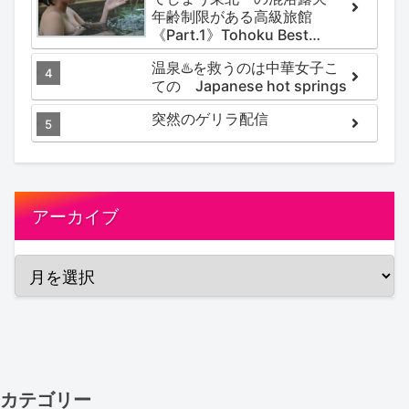
年齢制限がある高級旅館
《Part.1》Tohoku Best
Secret hotspring #japan
温泉♨️を救うのは中華女子こ
#koteno
ての Japanese hot springs
突然のゲリラ配信
アーカイブ
カテゴリー