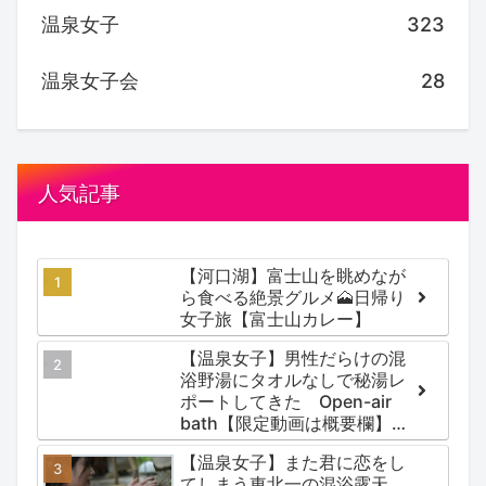
温泉女子
323
温泉女子会
28
人気記事
【河口湖】富士山を眺めなが
ら食べる絶景グルメ🗻日帰り
女子旅【富士山カレー】
【温泉女子】男性だらけの混
浴野湯にタオルなしで秘湯レ
ポートしてきた Open-air
bath【限定動画は概要欄】尻
焼温泉郷 川の湯
【温泉女子】また君に恋をし
てしまう東北一の混浴露天