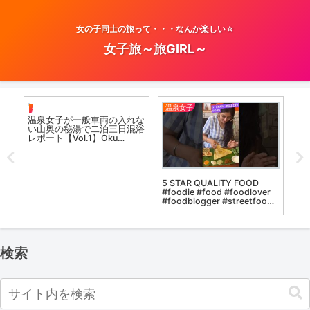
女の子同士の旅って・・・なんか楽しい☆
女子旅～旅GIRL～
温泉女子
温
お風呂女子こての
温泉女子が一般車両の入れな
い山奥の秘湯で二泊三日混浴
レポート【Vol.1】Oku
Kinugawa Onsen 栃木県 奥
鬼怒川温泉郷 #japan
#airpanas #गर्म झरना
三
をし
5 STAR QUALITY FOOD
ロ
露天
#foodie #food #foodlover
#foodblogger #streetfood
#dance #温泉美人 #love #温
泉女子 #musi
検索