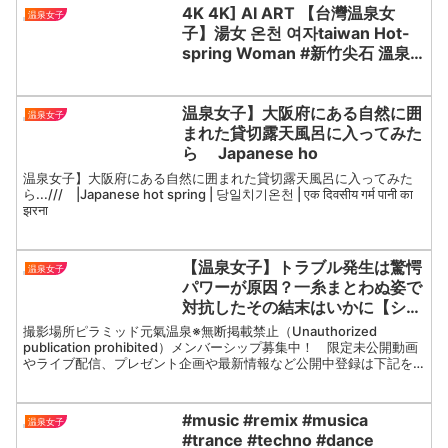
4K 4K] AI ART 【台灣温泉女
温泉女子
子】湯女 온천 여자taiwan Hot-
spring Woman #新竹尖石 溫泉
#lookbook
温泉女子】大阪府にある自然に囲
温泉女子
まれた貸切露天風呂に入ってみた
ら Japanese ho
温泉女子】大阪府にある自然に囲まれた貸切露天風呂に入ってみた
ら.../// |Japanese hot spring | 당일치기온천 | एक दिवसीय गर्म पानी का
झरना
【温泉女子】トラブル発生は驚愕
温泉女子
パワーが原因？一糸まとわぬ姿で
対抗したその結末はいかに【ショ
ーパン女子】【栃木県】【女ひと
撮影場所ピラミッド元氣温泉※無断掲載禁止（Unauthorized
り旅】
publication prohibited）メンバーシップ募集中！ 限定未公開動画
やライブ配信、プレゼント企画や最新情報など公開中登録は下記を
クリックオリジナルグッズSH...
#music #remix #musica
温泉女子
#trance #techno #dance