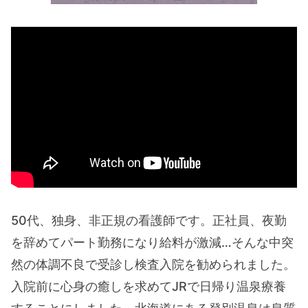
50代、独身、非正規の看護師です。正社員、夜勤
を辞めてパート勤務になり給料が激減…そんな中突
然の体調不良で受診し検査入院を勧められました。
入院前に心身の癒しを求めてJRで日帰り温泉療養