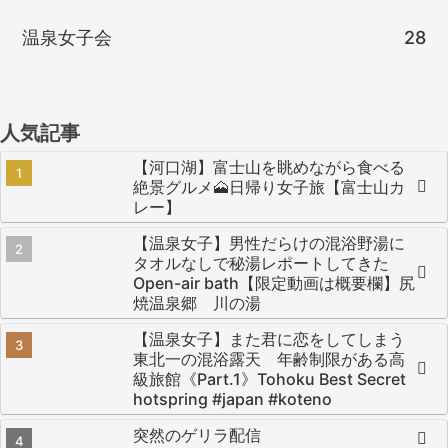
温泉女子会
28
人気記事
【河口湖】富士山を眺めながら食べる
絶景グルメ🗻日帰り女子旅【富士山カ
レー】
【温泉女子】男性だらけの混浴野湯に
タオルなしで秘湯レポートしてきた
Open-air bath【限定動画は概要欄】尻
焼温泉郷 川の湯
【温泉女子】また君に恋をしてしまう
東北一の混浴露天 年齢制限がある高
級旅館《Part.1》Tohoku Best Secret
hotspring #japan #koteno
突然のゲリラ配信