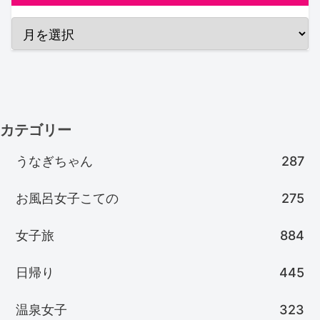
カテゴリー
うなぎちゃん
287
お風呂女子こての
275
女子旅
884
日帰り
445
温泉女子
323