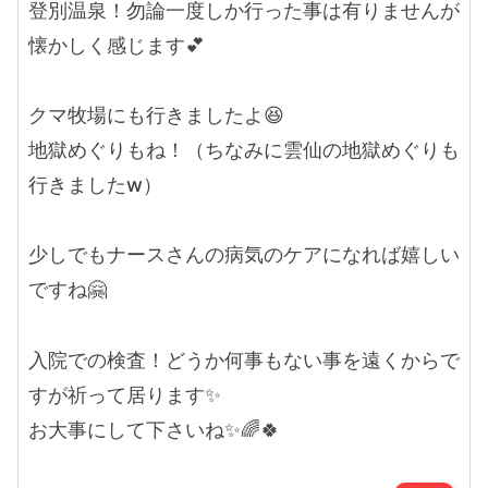
登別温泉！勿論一度しか行った事は有りませんが
懐かしく感じます💕
クマ牧場にも行きましたよ😆
地獄めぐりもね！（ちなみに雲仙の地獄めぐりも
行きましたw）
少しでもナースさんの病気のケアになれば嬉しい
ですね🤗
入院での検査！どうか何事もない事を遠くからで
すが祈って居ります✨
お大事にして下さいね✨🌈🍀