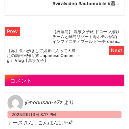
#viralvideo #automobile #温泉
女子 #温泉美人
【石垣島】 温泉女子旅 ドローン撮影
チームと離島リゾート海ホテル宿泊
インフィニティプール ビーチ onsen
japan tour hotspring okinawa
【再】食べ歩きして温泉に入って大満
ishigaki 佐々木綾香
足の箱根日帰り旅 Japanese Onsen
girl Vlog【温泉女子】
コメント
@nobusan-e7z
より:
2025年9月3日 8:17 PM
ナースさん…こんばんは✨🌠