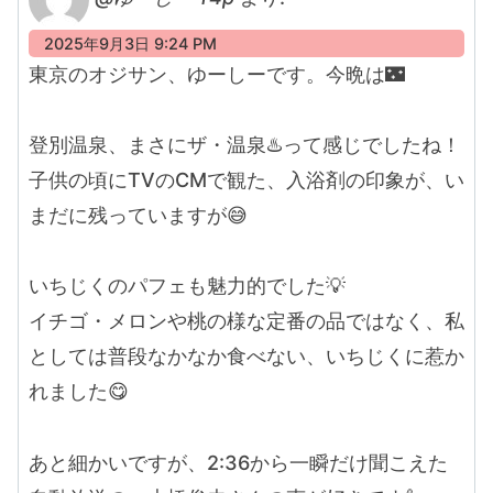
2025年9月3日 9:24 PM
東京のオジサン、ゆーしーです。今晩は🌃
登別温泉、まさにザ・温泉♨️って感じでしたね！
子供の頃にTVのCMで観た、入浴剤の印象が、い
まだに残っていますが😅
いちじくのパフェも魅力的でした💡
イチゴ・メロンや桃の様な定番の品ではなく、私
としては普段なかなか食べない、いちじくに惹か
れました😋
あと細かいですが、2:36から一瞬だけ聞こえた