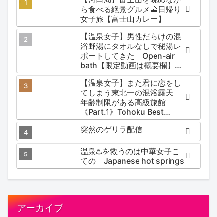
ら食べる絶景グルメ🗻日帰り
女子旅【富士山カレー】
【温泉女子】男性だらけの混
浴野湯にタオルなしで秘湯レ
ポートしてきた Open-air
bath【限定動画は概要欄】尻
焼温泉郷 川の湯
【温泉女子】また君に恋をし
てしまう東北一の混浴露天
年齢制限がある高級旅館
《Part.1》Tohoku Best
Secret hotspring #japan
突然のゲリラ配信
#koteno
温泉♨️を救うのは中華女子こ
ての Japanese hot springs
アーカイブ