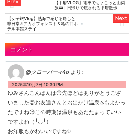
【甲府VLOG】電車でちょこっと山梨
旅🚃｜日帰りで癒される甲府散歩
【女子旅Vlog】熱海で感じる癒しと
非日常♨️アカオフォレスト＆亀の井ホ
テル本館ステイ
コメント
@クローバー-r4o
より:
2025年10月7日 10:30 PM
ゆみさんこんばんは😊先ほどはありがとうござ
いました😊お友達さんとお出かけ温泉♨️もよかっ
たですね😊この時期は温泉もあたたまっていい
ですよね（╹◡╹）
お洋服もかわいいですね✨