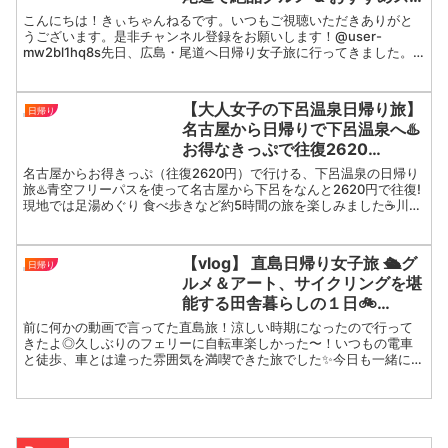
ポットで満喫
こんにちは！きぃちゃんねるです。いつもご視聴いただきありがと
うございます。是非チャンネル登録をお願いします！@user-
mw2bl1hq8s先日、広島・尾道へ日帰り女子旅に行ってきました。
観光や尾道の絶品グルメを食べ歩いてきましたので、広島...
【大人女子の下呂温泉日帰り旅】
日帰り
名古屋から日帰りで下呂温泉へ♨️
お得なきっぷで往復2620
円！ 足湯めぐり 食べ歩き
名古屋からお得きっぷ（往復2620円）で行ける、下呂温泉の日帰り
旅♨️青空フリーパスを使って名古屋から下呂をなんと2620円で往復!
現地では足湯めぐり 食べ歩きなど約5時間の旅を楽しみました☕川沿
いをおさんぽしながらのんびり癒される時間。忙...
【vlog】 直島日帰り女子旅 🛳グ
日帰り
ルメ＆アート、サイクリングを堪
能する田舎暮らしの１日🚲
𓂃❁⃘𓈒𓏸
前に何かの動画で言ってた直島旅！涼しい時期になったので行って
きたよ◎久しぶりのフェリーに自転車楽しかった〜！いつもの電車
と徒歩、車とは違った雰囲気を満喫できた旅でした✨今日も一緒にが
んばれいん！🍭💧動画見てくれてありがとう✨気に入ってくれた...