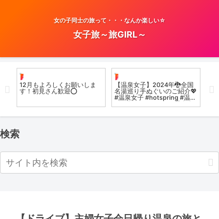
女の子同士の旅って・・・なんか楽しい☆
女子旅～旅GIRL～
お風呂女子こての
温泉女子
お
ラ
12月もよろしくお願いしま
【温泉女子】2024年🐉全国
【
す！初見さん歓迎⭕️
名湯巡り手ぬぐいのご紹介💖
浴
#温泉女子 #hotspring #温泉
ポ
#混浴 #onsen #vlog 温泉女
b
子♨『ぽ』ちゃん
尻
検索
【ドライブ】主婦女子会日帰り温泉の旅と