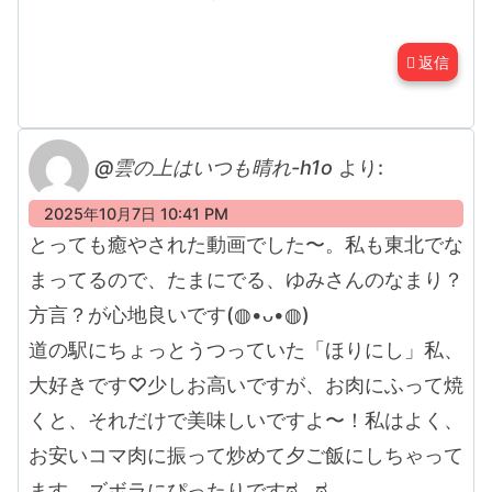
返信
@雲の上はいつも晴れ-h1o
より:
2025年10月7日 10:41 PM
とっても癒やされた動画でした〜。私も東北でな
まってるので、たまにでる、ゆみさんのなまり？
方言？が心地良いです(⁠◍⁠•⁠ᴗ⁠•⁠◍⁠)
道の駅にちょっとうつっていた「ほりにし」私、
大好きです♡少しお高いですが、お肉にふって焼
くと、それだけで美味しいですよ〜！私はよく、
お安いコマ肉に振って炒めて夕ご飯にしちゃって
ます。ズボラにぴったりですಠ⁠◡⁠ಠ