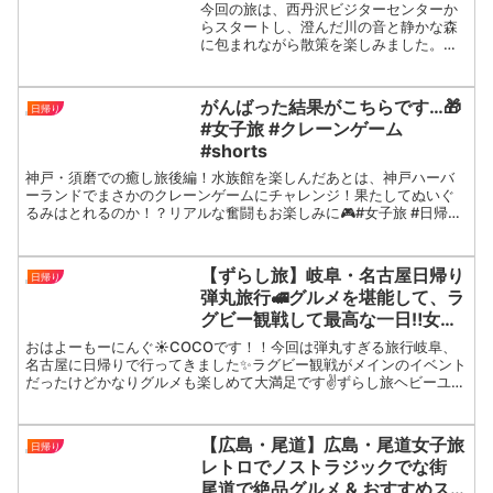
今回の旅は、西丹沢ビジターセンターか
らスタートし、澄んだ川の音と静かな森
に包まれながら散策を楽しみました。樹
齢2,000年と言われる迫力の「箒杉」、
地元の魅力がつまった「道の駅 足柄・金
太郎のふるさと」、そして、寒い日にぴ
がんばった結果がこちらです…🎁
日帰り
ったりのカレーうど...
#女子旅 #クレーンゲーム
#shorts
神戸・須磨での癒し旅後編！水族館を楽しんだあとは、神戸ハーバ
ーランドでまさかのクレーンゲームにチャレンジ！果たしてぬいぐ
るみはとれるのか！？リアルな奮闘もお楽しみに🎮#女子旅 #日帰り
VLOG #関西観光 #ゲームセンター #ufoキャッチ...
【ずらし旅】岐阜・名古屋日帰り
日帰り
弾丸旅行🚅グルメを堪能して、ラ
グビー観戦して最高な一日‼️女子
旅って最高だ✨✨
おはよーもーにんぐ☀︎COCOです！！今回は弾丸すぎる旅行岐阜、
名古屋に日帰りで行ってきました✨ラグビー観戦がメインのイベント
だったけどかなりグルメも楽しめて大満足です✌️ずらし旅ヘビーユー
ザなのでみなさんにもずらし旅の良さを伝えたい！！旅...
【広島・尾道】広島・尾道女子旅
日帰り
レトロでノストラジックでな街
尾道で絶品グルメ & おすすめス