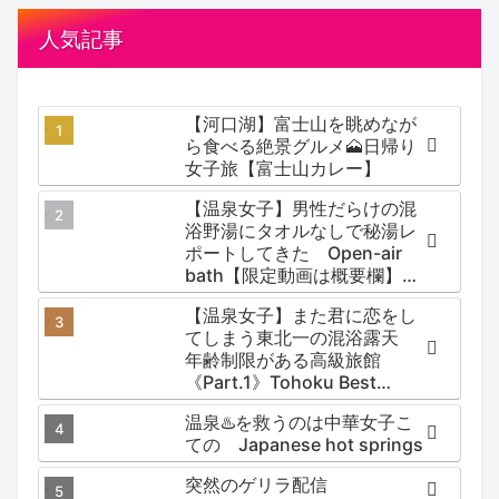
人気記事
【河口湖】富士山を眺めなが
ら食べる絶景グルメ🗻日帰り
女子旅【富士山カレー】
【温泉女子】男性だらけの混
浴野湯にタオルなしで秘湯レ
ポートしてきた Open-air
bath【限定動画は概要欄】尻
焼温泉郷 川の湯
【温泉女子】また君に恋をし
てしまう東北一の混浴露天
年齢制限がある高級旅館
《Part.1》Tohoku Best
Secret hotspring #japan
温泉♨️を救うのは中華女子こ
#koteno
ての Japanese hot springs
突然のゲリラ配信