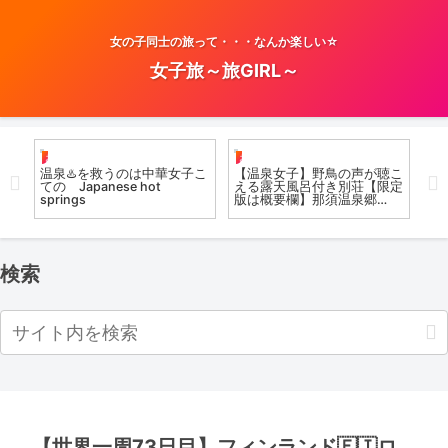
女の子同士の旅って・・・なんか楽しい☆
女子旅～旅GIRL～
お風呂女子こての
お風呂女子こての
お
が入
温泉♨️を救うのは中華女子こ
【温泉女子】野鳥の声が聴こ
【
お邪
ての Japanese hot
える露天風呂付き別荘【限定
浴
概要
springs
版は概要欄】那須温泉郷
洞
Onsen Girls in Japan /
版は
t
Imperial Villa Onsen in Nasu
온천
検索
【世界一周73日目】フィンランド🇫🇮ロ