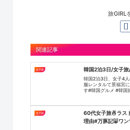
旅GIR
関連記事
韓国2泊3日/女子旅
女子旅
韓国2泊3日、女子4人
服レンタルて景福宮
す#韓国グルメ #韓国
60代女子旅🍜ラ
女子旅
理由#万豚記🐷ワ