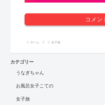
コメン
ホーム
女子旅
カテゴリー
うなぎちゃん
お風呂女子こての
女子旅