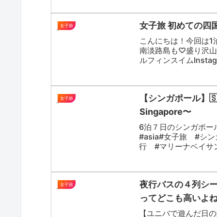
女子旅 初めての四
女子旅
こんにちは！今回は1
南淡路島も♡盛り沢山
ルフィンスイムInstagra
【シンガポール】🇸
女子旅
Singapore〜
6泊７日のシンガポール旅🇸
#asia#女子旅 #シ
行 #マリーナベイサンズ #
夜行バスの４列シ
女子旅
ってどこも高いよ
【ユニバで遊んだ日の