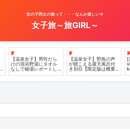
女の子同士の旅って・・・なんか楽しい☆
女子旅～旅GIRL～
お風呂女子こての
お風呂女子こての
【温泉女子】男性だら
【温泉女子】野鳥の声
けの混浴野湯にタオル
が聴こえる露天風呂付
v
なしで秘湯レポートし
き別荘【限定版は概要
k
てきた Open-air
欄】那須温泉郷Onsen
H
bath【限定動画は概要
Girls in Japan /
R
欄】尻焼温泉郷 川の
Imperial Villa Onsen in
A
湯
Nasu
V