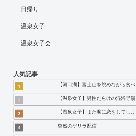
日帰り
温泉女子
温泉女子会
人気記事
【河口湖】富士山を眺めながら食べ
【温泉女子】男性だらけの混浴野湯に
突然のゲリラ配信