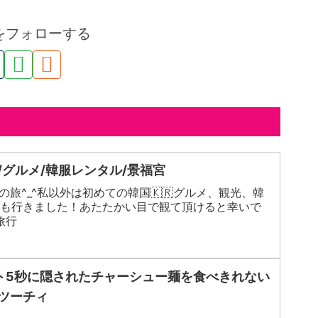
Lをフォローする
/グルメ/韓服レンタル/景福宮
の旅^_^私以外は初めての韓国🇰🇷グルメ、観光、韓
にも行きました！あたたかい目で観て頂けると幸いで
旅行
スト5秒に隠されたチャーシュー麺を食べきれない
ンツーチィ