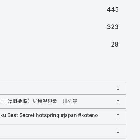
445
323
28
限定動画は概要欄】尻焼温泉郷 川の湯
【温泉女子】また君に恋をしてしまう東北一の混浴露天 年齢制限がある高級旅館《Part.1》Tohoku Best Secret hotspring #japan #koteno