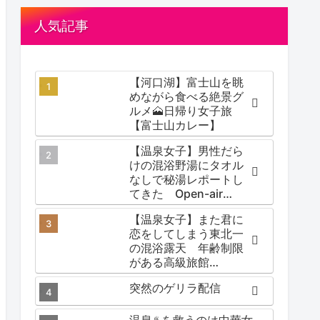
人気記事
【河口湖】富士山を眺
めながら食べる絶景グ
ルメ🗻日帰り女子旅
【富士山カレー】
【温泉女子】男性だら
けの混浴野湯にタオル
なしで秘湯レポートし
てきた Open-air
bath【限定動画は概要
【温泉女子】また君に
欄】尻焼温泉郷 川の
恋をしてしまう東北一
湯
の混浴露天 年齢制限
がある高級旅館
《Part.1》Tohoku Best
突然のゲリラ配信
Secret hotspring
#japan #koteno