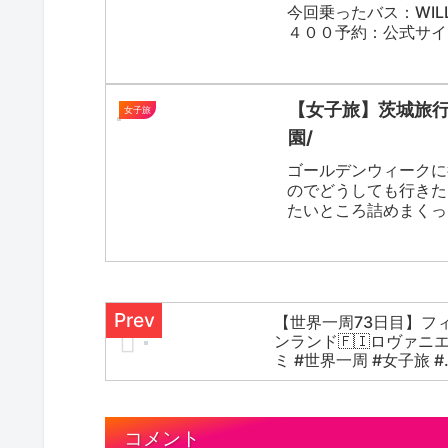
今回乗ったバス：WIL
４００予約：公式サイ
みのこの季節ってどこも
【女子旅】茨城旅行
女子旅
園/
ゴールデンウィークに
のでどうしても行きた
たいところ詰めまくっ
神社 #アクアワールド大
【世界一周73日目】フ
ンランド🇫🇮ロヴァニ
ミ #世界一周 #女子旅 #
外旅行
#travelingaroundthew
ld #travel #shorts
コメント