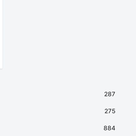
287
275
884