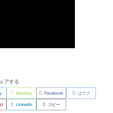
ェアする
y
Misskey
Facebook
はてブ
st
LinkedIn
コピー