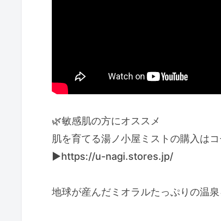
🌿敏感肌の方にオススメ
肌を育てる湯ノ小屋ミストの購入はコ
▶︎https://u-nagi.stores.jp/
地球が産んだミオラルたっぷりの温泉