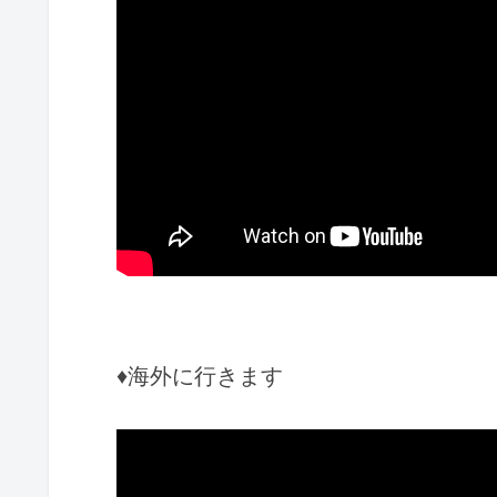
♦︎海外に行きます