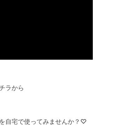
チラから
を自宅で使ってみませんか？♡