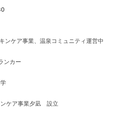
30
キンケア事業、温泉コミュニティ運営中
ランカー
留学
キンケア事業夕凪 設立