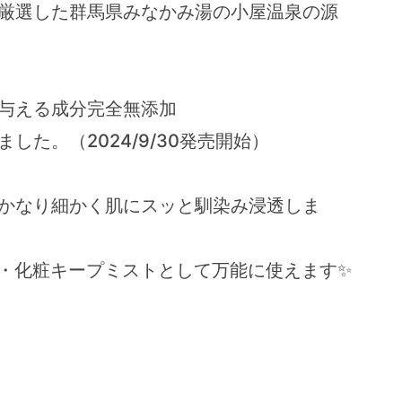
厳選した群馬県みなかみ湯の小屋温泉の源
与える成分完全無添加
た。（2024/9/30発売開始）
かなり細かく肌にスッと馴染み浸透しま
液・化粧キープミストとして万能に使えます✨