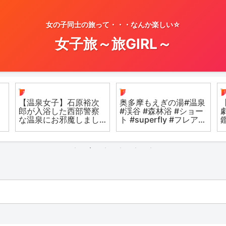
女の子同士の旅って・・・なんか楽しい☆
女子旅～旅GIRL～
お風呂女子こての
温泉女子
【温泉女子】石原裕次
奥多摩もえぎの湯#温泉
郎が入浴した西部警察
#渓谷 #森林浴 #ショー
な温泉にお邪魔しまし
ト #superfly #フレア#
た♨️【限定版は概要欄】
女子旅 #コーヒー#奥多
磐梯熱海温泉郷
摩
Onsen Girls in Japan /
hot spring culture