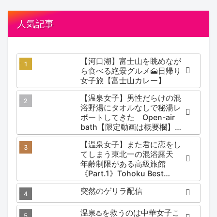
人気記事
【河口湖】富士山を眺めなが
ら食べる絶景グルメ🗻日帰り
女子旅【富士山カレー】
【温泉女子】男性だらけの混
浴野湯にタオルなしで秘湯レ
ポートしてきた Open-air
bath【限定動画は概要欄】尻
焼温泉郷 川の湯
【温泉女子】また君に恋をし
てしまう東北一の混浴露天
年齢制限がある高級旅館
《Part.1》Tohoku Best
Secret hotspring #japan
突然のゲリラ配信
#koteno
温泉♨️を救うのは中華女子こ