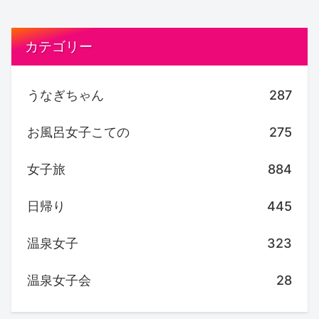
カテゴリー
うなぎちゃん
287
お風呂女子こての
275
女子旅
884
日帰り
445
温泉女子
323
温泉女子会
28