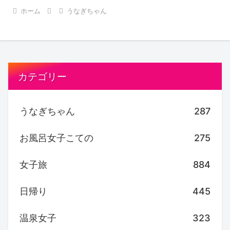
ホーム
うなぎちゃん
カテゴリー
うなぎちゃん
287
お風呂女子こての
275
女子旅
884
日帰り
445
温泉女子
323