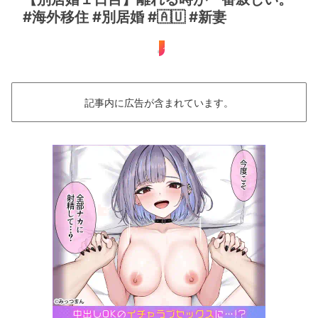
#海外移住 #別居婚 #🇦🇺 #新妻
うなぎちゃん
記事内に広告が含まれています。