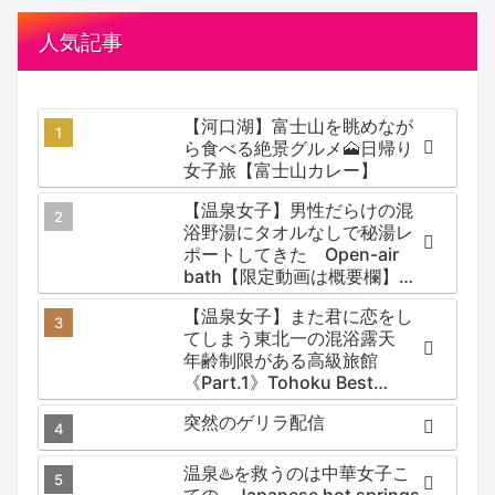
人気記事
【河口湖】富士山を眺めなが
ら食べる絶景グルメ🗻日帰り
女子旅【富士山カレー】
【温泉女子】男性だらけの混
浴野湯にタオルなしで秘湯レ
ポートしてきた Open-air
bath【限定動画は概要欄】尻
焼温泉郷 川の湯
【温泉女子】また君に恋をし
てしまう東北一の混浴露天
年齢制限がある高級旅館
《Part.1》Tohoku Best
Secret hotspring #japan
突然のゲリラ配信
#koteno
温泉♨️を救うのは中華女子こ
ての Japanese hot springs