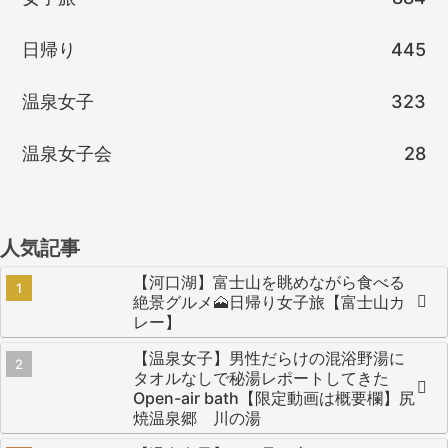
日帰り
445
温泉女子
323
温泉女子会
28
人気記事
【河口湖】富士山を眺めながら食べる
絶景グルメ🗻日帰り女子旅【富士山カ
レー】
【温泉女子】男性だらけの混浴野湯に
タオルなしで秘湯レポートしてきた
Open-air bath【限定動画は概要欄】尻
焼温泉郷 川の湯