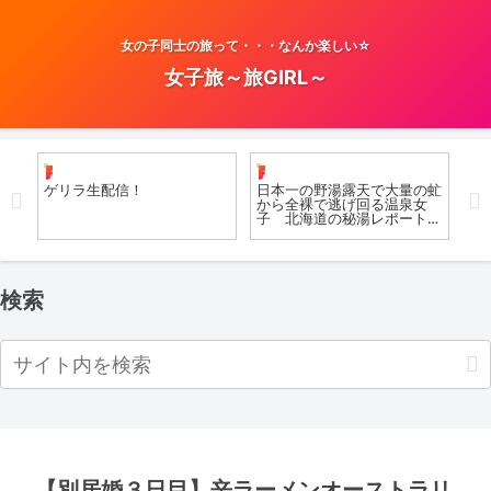
女の子同士の旅って・・・なんか楽しい☆
女子旅～旅GIRL～
お風呂女子こての
お風呂女子こての
日
。
ゲリラ生配信！
日本一の野湯露天で大量の虻
温
S
から全裸で逃げ回る温泉女
た
子 北海道の秘湯レポート
な
GINKONYU Japan’s best
secret Onsen #hotspring
#japan #koteno
検索
【別居婚３日目】辛ラーメンオーストラリ