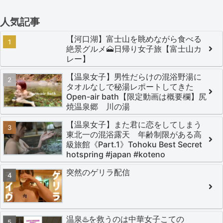
人気記事
【河口湖】富士山を眺めながら食べる
絶景グルメ🗻日帰り女子旅【富士山カ
レー】
【温泉女子】男性だらけの混浴野湯に
タオルなしで秘湯レポートしてきた
Open-air bath【限定動画は概要欄】尻
焼温泉郷 川の湯
【温泉女子】また君に恋をしてしまう
東北一の混浴露天 年齢制限がある高
級旅館《Part.1》Tohoku Best Secret
hotspring #japan #koteno
突然のゲリラ配信
温泉♨️を救うのは中華女子こての