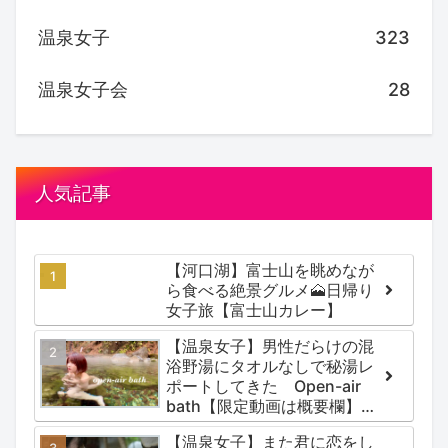
温泉女子
323
温泉女子会
28
人気記事
【河口湖】富士山を眺めなが
ら食べる絶景グルメ🗻日帰り
女子旅【富士山カレー】
【温泉女子】男性だらけの混
浴野湯にタオルなしで秘湯レ
ポートしてきた Open-air
bath【限定動画は概要欄】尻
焼温泉郷 川の湯
【温泉女子】また君に恋をし