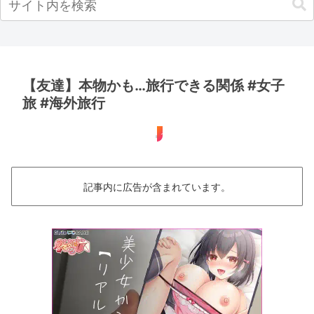
【友達】本物かも…旅行できる関係 #女子
旅 #海外旅行
うなぎちゃん
記事内に広告が含まれています。