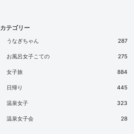
カテゴリー
うなぎちゃん
287
お風呂女子こての
275
女子旅
884
日帰り
445
温泉女子
323
温泉女子会
28