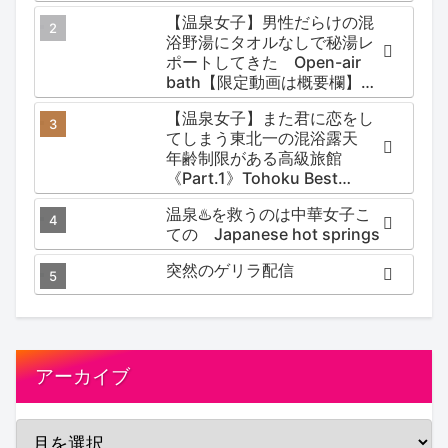
【温泉女子】男性だらけの混
浴野湯にタオルなしで秘湯レ
ポートしてきた Open-air
bath【限定動画は概要欄】尻
焼温泉郷 川の湯
【温泉女子】また君に恋をし
てしまう東北一の混浴露天
年齢制限がある高級旅館
《Part.1》Tohoku Best
Secret hotspring #japan
温泉♨️を救うのは中華女子こ
#koteno
ての Japanese hot springs
突然のゲリラ配信
アーカイブ