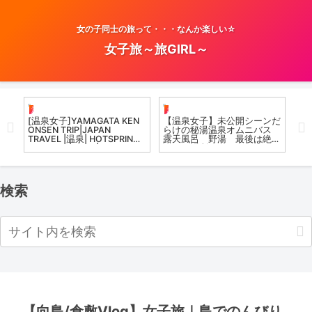
女の子同士の旅って・・・なんか楽しい☆
女子旅～旅GIRL～
温泉女子
お風呂女子こての
お
。
[温泉女子]YAMAGATA KEN
【温泉女子】未公開シーンだ
【
S
ONSEN TRIP|JAPAN
らけの秘湯温泉オムニバス
浴
TRAVEL |温泉| HOTSPRING
露天風呂 野湯 最後は絶景
ポ
IN JAPAN |VLOG| AUTUMN
のあの場所へ Gunma of
b
|EDNA VLOG
the world to enjoy in the
尻
omnibus
検索
【向島/倉敷Vlog】女子旅｜島でのんびり