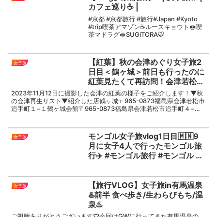
カフェ巡り☕️ |
#京都 #京都旅行 #旅行#Japan #Kyoto
#trip喫茶アマゾン☕️ルースキョウト🍩喫
茶マドラグ🥪SUGiTORA🐯
【紅葉】秋の会津めぐり女子旅2
女子旅
日目＜鶴ヶ城＞前日も行ったのに
紅葉見たくて再訪問！会津若松市
観光大使と巡る会津旅！
2023年11月12日に撮影した会津の紅葉の様子をご紹介します！▼秋
の会津再生リスト▼紹介した店鶴ヶ城〒965-0873福島県会津若松市
追手町１−１鶴ヶ城会館〒965-0873福島県会津若松市追手町４−４
７ まちの駅鶴ヶ城やまご精肉本店〒9...
モンゴル女子旅vlog1日目🇲🇳9
女子旅
月に女子4人で行ったモンゴル旅
行✈️ #モンゴル旅行 #モンゴル #
海外旅行 #旅行vlog
【旅行VLOG】女子旅in有馬温泉
女子旅
♨️前半 食べ歩き/生わらびもち/温
泉♨️
ご視聴ありがとうございます♡今回はGWに行ってきた有馬温泉の