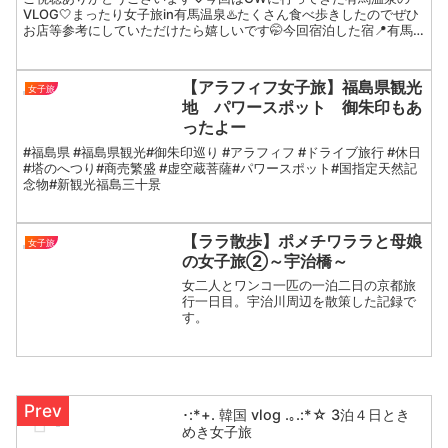
VLOG🤍まったり女子旅in有馬温泉♨️たくさん食べ歩きしたのでぜひ
お店等参考にしていただけたら嬉しいです🤭今回宿泊した宿📍有馬
温泉 元湯 古泉閣#有馬温泉#古泉閣#食べ歩き#女子...
【アラフィフ女子旅】福島県観光
女子旅
地 パワースポット 御朱印もあ
ったよー
#福島県 #福島県観光#御朱印巡り #アラフィフ #ドライブ旅行 #休日
#塔のへつり#商売繁盛 #虚空蔵菩薩#パワースポット#国指定天然記
念物#新観光福島三十景
【ララ散歩】ポメチワララと母娘
女子旅
の女子旅②～宇治橋～
女二人とワンコ一匹の一泊二日の京都旅
行一日目。宇治川周辺を散策した記録で
す。
･:*+. 韓国 vlog .｡.:*☆ 3泊４日とき
めき女子旅