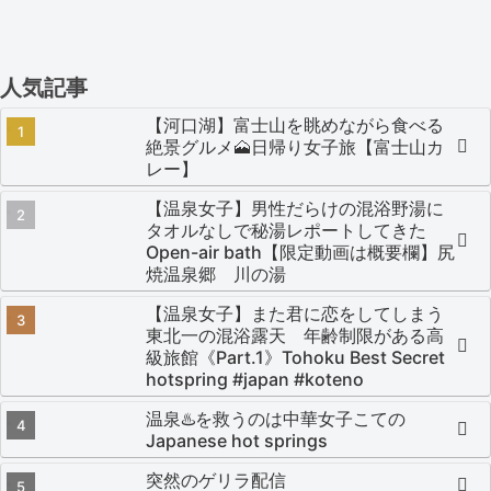
人気記事
【河口湖】富士山を眺めながら食べる
絶景グルメ🗻日帰り女子旅【富士山カ
レー】
【温泉女子】男性だらけの混浴野湯に
タオルなしで秘湯レポートしてきた
Open-air bath【限定動画は概要欄】尻
焼温泉郷 川の湯
【温泉女子】また君に恋をしてしまう
東北一の混浴露天 年齢制限がある高
級旅館《Part.1》Tohoku Best Secret
hotspring #japan #koteno
温泉♨️を救うのは中華女子こての
Japanese hot springs
突然のゲリラ配信