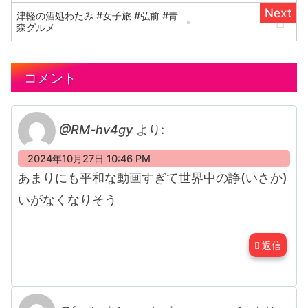
津軽の酒処わたみ #女子旅 #弘前 #青
森グルメ
コメント
@RM-hv4gy
より:
2024年10月27日 10:46 PM
あまりにも平和な動画すぎて世界中の諍(いさか)
いがなくなりそう
返信