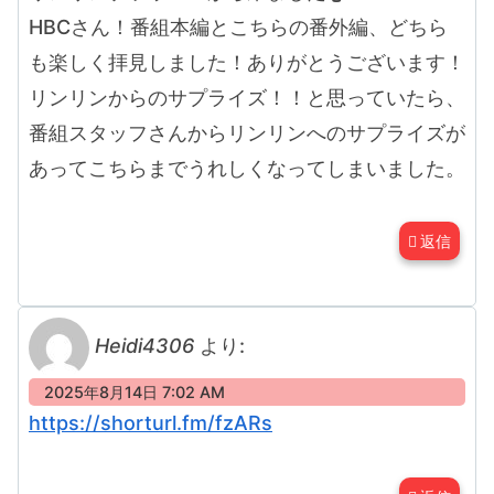
HBCさん！番組本編とこちらの番外編、どちら
も楽しく拝見しました！ありがとうございます！
リンリンからのサプライズ！！と思っていたら、
番組スタッフさんからリンリンへのサプライズが
あってこちらまでうれしくなってしまいました。
返信
Heidi4306
より:
2025年8月14日 7:02 AM
https://shorturl.fm/fzARs