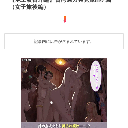
（女子旅後編）
女子旅
記事内に広告が含まれています。