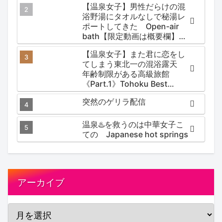
【温泉女子】男性だらけの混
浴野湯にタオルなしで秘湯レ
ポートしてきた Open-air
bath【限定動画は概要欄】尻
焼温泉郷 川の湯
【温泉女子】また君に恋をし
てしまう東北一の混浴露天
年齢制限がある高級旅館
《Part.1》Tohoku Best
Secret hotspring #japan
突然のゲリラ配信
#koteno
温泉♨️を救うのは中華女子こ
ての Japanese hot springs
アーカイブ