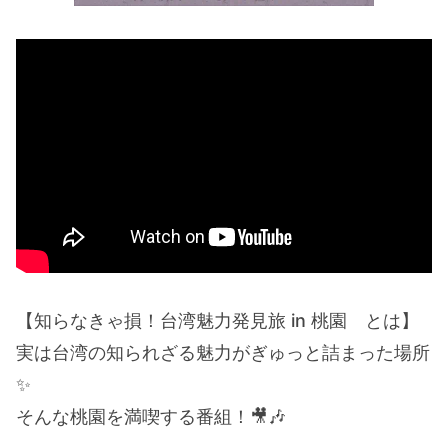
【知らなきゃ損！台湾魅力発見旅 in 桃園 とは】
実は台湾の知られざる魅力がぎゅっと詰まった場所
✨
そんな桃園を満喫する番組！🎥🎶