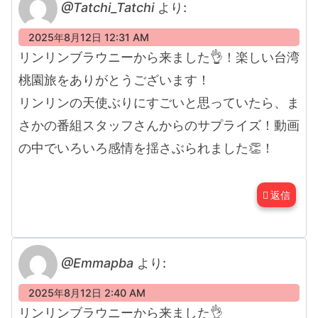
@Tatchi_Tatchi
より:
2025年8月12日 12:31 AM
リンリンブラウニーから来ました👌！楽しい台湾
桃園旅をありがとうございます！
リンリンの天使ぶりにすごいと思っていたら、ま
さかの番組スタッフさんからのサプライズ！動画
の中でいろいろ感情を揺さぶられました👏！
返信
@Emmapba
より:
2025年8月12日 2:40 AM
リンリンブラウニーから来ました👌