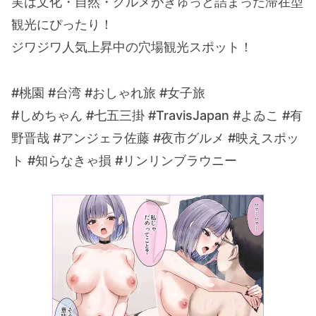
実は文化・自然・グルメがぎゅっと詰まった滞在型
観光にぴったり！
ジワジワ人気上昇中の穴場観光スポット！
#桃園 #台湾 #おしゃれ旅 #女子旅
#しめちゃん #七五三掛 #TravisJapan #よゐこ #有
野晋哉 #アンジェラ佐藤 #夜市グルメ #映えスポッ
ト #知らなきゃ損 #リンリンブラウニー