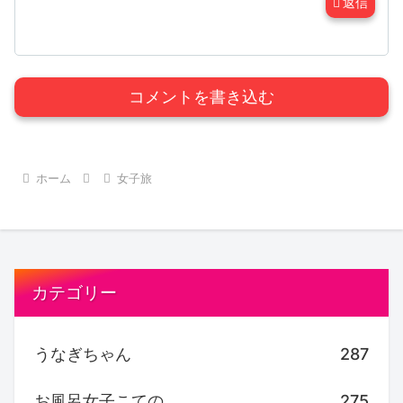
返信
コメントを書き込む
ホーム
女子旅
カテゴリー
うなぎちゃん
287
お風呂女子こての
275