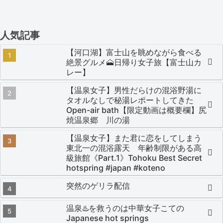
人気記事
【河口湖】富士山を眺めながら食べる
絶景グルメ🗻日帰り女子旅【富士山カ
レー】
【温泉女子】男性だらけの混浴野湯に
タオルなしで秘湯レポートしてきた
Open-air bath【限定動画は概要欄】尻
焼温泉郷 川の湯
【温泉女子】また君に恋をしてしまう
東北一の混浴露天 年齢制限がある高
級旅館《Part.1》Tohoku Best Secret
hotspring #japan #koteno
突然のゲリラ配信
温泉♨️を救うのは中華女子こての
Japanese hot springs