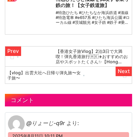
鉄の旅！【女子鉄道旅】
#特急ひたち #ひたちなか海浜鉄道 #湊線
#特急電車 #e657系 #ひたち海浜公園 #ロ
ーカル線 #茨城観光 #女子鉄 #鉄子 #乗り
鉄 #鉄道旅 #女子旅 #女子ひとり旅 携帯
の充電ができなかった時は、予約した帰
りの乗車券も表示できな...
【香港女子旅Vlog】2泊3日で大満
喫！弾丸香港旅行🇭🇰✈️おすすめのお
店やスポットたくさん✨【Hong
Kong trip】
【vlog】出雲大社へ日帰り弾丸旅〜女
子旅〜
コメント
@りょーじ-q9r
より:
2025年8月11日 10:11 PM