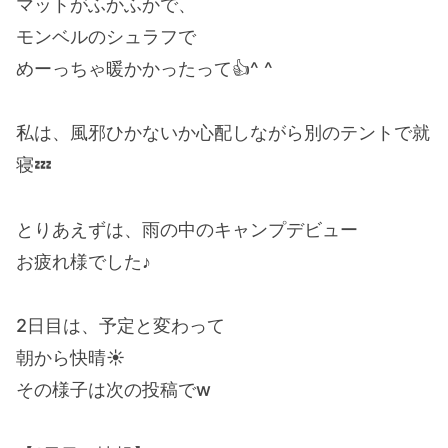
マットがふかふかで、
モンベルのシュラフで
めーっちゃ暖かかったって👍^ ^
私は、風邪ひかないか心配しながら別のテントで就
寝💤
とりあえずは、雨の中のキャンプデビュー
お疲れ様でした♪
2日目は、予定と変わって
朝から快晴☀️
その様子は次の投稿でw