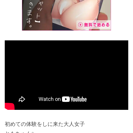
初めての体験をしに来た大人女子