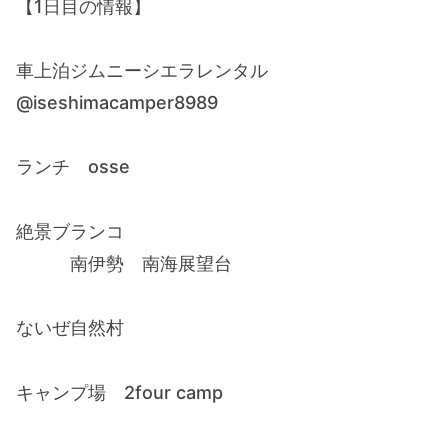
【1日目の情報】
車上泊ジムニーシエラレンタル
​⁠@iseshimacamper8989
ランチ osse
絶景ブランコ
南伊勢 南海展望台
ないぜ自然村
キャンプ場 2four camp