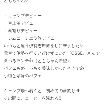
ともちゃん✨
・キャンプデビュー
・車上泊デビュー
・薪割りデビュー
・ジムニーシエラ旅デビュー
いつもと違う伊勢志摩旅をしに来ました✨
電車で伊勢へ行くと行けずにいた『OSSE』さんで
食べるランチ👍（ともちゃん希望）
パフェもめーっちゃ美味しかったそうで👍
小梅と紫蘇のパフェ
キャンプ場へ着くと、初めての薪割り🪵
その間に、コーヒーを淹れる☕️