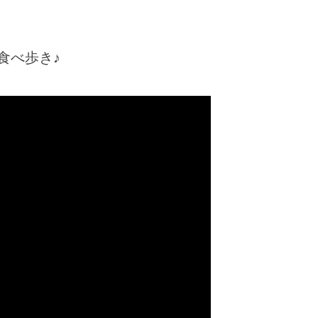
食べ歩き♪