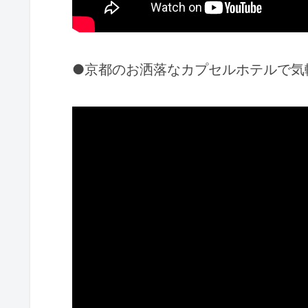
●京都のお洒落なカプセルホテルで気