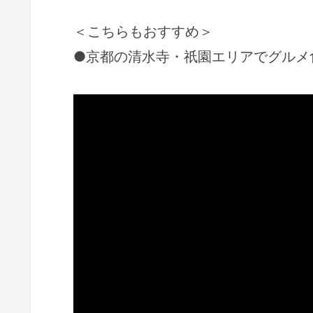
＜こちらもおすすめ＞
●京都の清水寺・祇園エリアでグルメ