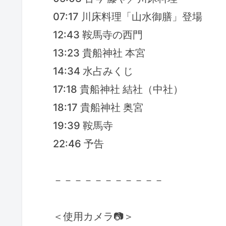
07:17 川床料理「山水御膳」登場
12:43 鞍馬寺の西門
13:23 貴船神社 本宮
14:34 水占みくじ
17:18 貴船神社 結社（中社）
18:17 貴船神社 奥宮
19:39 鞍馬寺
22:46 予告
－－－－－－－－－－－
＜使用カメラ📷＞