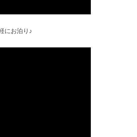
軽にお泊り♪