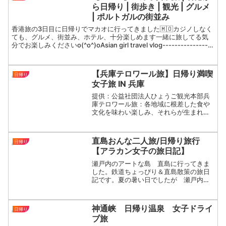
ら日帰り | 街歩き | 観光 | グルメ
| ポルトガルの街並み
香港旅の3日目に日帰りでマカオに行ってきました🇲🇴カジノしなく
ても、グルメ、街並み、ホテル、十分楽しめます一緒に旅してる気
分でお楽しみくださいo(^o^)oAsian girl travel vlog-----------------
---...
【兵庫テロワール旅】日帰り満喫
日帰り
女子旅 IN 兵庫
提供：公益社団法人ひょうご観光本部兵
庫テロワール旅：各地域に根差した食や
文化を味わい楽しみ、それらが生まれた
ルーツや背景を探り、受け継いできた人
の想いや技術に触れる旅。--------------
----------------------...
直島おんな二人旅/日帰り旅行
日帰り
【アラカン女子の旅日記】
瀬戸内のアートな島 直島に行ってきま
した。鉄道ちょっぴり＆直島散策の旅日
記です。夏の暑い日でしたが 瀬戸内の
風が心地よく 暑いけど爽やかさを感じ
る1日でした。＃直島＃アラカン女子＃乗
り鉄旅＃女子旅＃瀬戸内＃香川♯岡山＃マ
神通峡 日帰り温泉 女子ドライ
日帰り
リンライナー【音楽】...
ブ旅