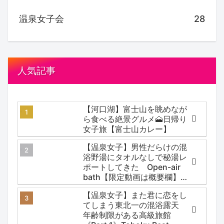
温泉女子会
28
人気記事
【河口湖】富士山を眺めなが
ら食べる絶景グルメ🗻日帰り
女子旅【富士山カレー】
【温泉女子】男性だらけの混
浴野湯にタオルなしで秘湯レ
ポートしてきた Open-air
bath【限定動画は概要欄】尻
焼温泉郷 川の湯
【温泉女子】また君に恋をし
てしまう東北一の混浴露天
年齢制限がある高級旅館