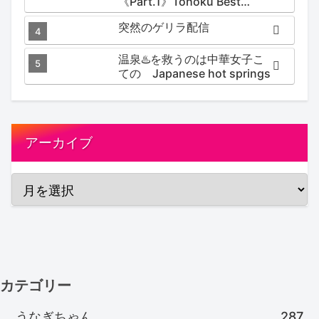
《Part.1》Tohoku Best
Secret hotspring #japan
突然のゲリラ配信
#koteno
温泉♨️を救うのは中華女子こ
ての Japanese hot springs
アーカイブ
カテゴリー
うなぎちゃん
287