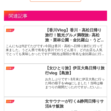
関連記事
【香川Vlog】香川・高松日帰り
日帰り
旅行！観光グルメ満喫旅♪ 高松
旅・栗林公園・金比羅山・うどん
巡り・父母ヶ浜・旅動画・
こんにちは‼ぽてたびです♪今回は香川・高松へ日帰り旅行に行って
kagawa・takamatsu・
来ました。うどん県で有名な香川でのうどん巡り、どのお店も人気
でとっても美味しかったです(^^)観光は階段が有名な金比羅山に行
japanese food・udon・japan
き、膝が笑う現象を体感しました！！どうしても行きたかっ...
【女ひとり旅】伊豆大島日帰り旅
日帰り
行vlog【島旅】
お久しぶりです✨3月末に伊豆大島に行っ
た時の様子をvlogにしました！当時は椿
まつりの期間だったのですが…だいぶ時
間が経ってしまいました💦夜行フェリー
の様子や、暴風の中の登山がメインにな
ってます！笑是非ご覧いただけたら嬉し
女サウナーが行く♨️静岡日帰りサ
日帰り
いです🌷#一人旅 ...
活&サ飯旅