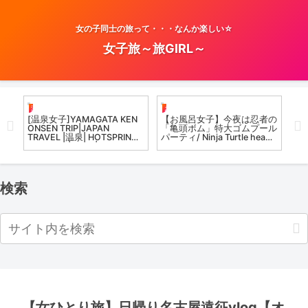
女の子同士の旅って・・・なんか楽しい☆
女子旅～旅GIRL～
温泉女子
お風呂女子こての
お
なが
[温泉女子]YAMAGATA KEN
【お風呂女子】今夜は忍者の
突
帰り
ONSEN TRIP|JAPAN
「亀頭ボム」特大ゴムプール
TRAVEL |温泉| HOTSPRING
パーティ/ Ninja Turtle head
IN JAPAN |VLOG| AUTUMN
bath #온천 onsen
|EDNA VLOG
#koteno #温泉女子
検索
【女ひとり旅】日帰り名古屋遠征vlog【オ