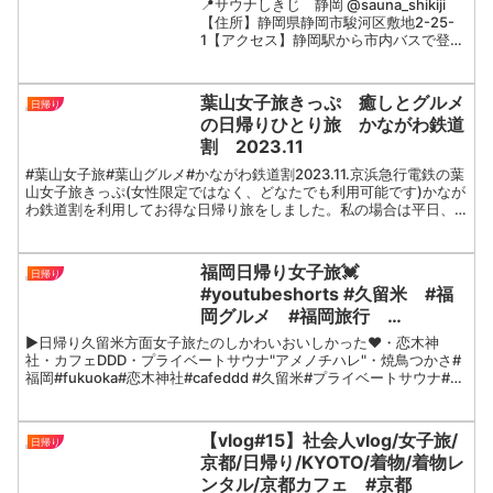
📍サウナしきじ 静岡 @sauna_shikiji
【住所】静岡県静岡市駿河区敷地2-25-
1【アクセス】静岡駅から市内バスで登呂
コープタウン行き「登呂コープタウン」
下車、徒歩３分【営業時間】年中無休24
時間営業（夜中は清掃）【料金】女性
葉山女子旅きっぷ 癒しとグルメ
日帰り
入...
の日帰りひとり旅 かながわ鉄道
割 2023.11
#葉山女子旅#葉山グルメ#かながわ鉄道割2023.11.京浜急行電鉄の葉
山女子旅きっぷ(女性限定ではなく、どなたでも利用可能です)かなが
わ鉄道割を利用してお得な日帰り旅をしました。私の場合は平日、
横浜駅乗車の利用で2,430円土日祝や平日、...
福岡日帰り女子旅💓
日帰り
#youtubeshorts #久留米 #福
岡グルメ #福岡旅行
#fukuoka
▶︎日帰り久留米方面女子旅たのしかわいおいしかった♥️・恋木神
社・カフェDDD・プライベートサウナ"アメノチハレ"・焼鳥つかさ#
福岡#fukuoka#恋木神社#cafeddd #久留米#プライベートサウナ#福
岡サ活#アメノチハレ#久留米焼鳥...
【vlog#15】社会人vlog/女子旅/
日帰り
京都/日帰り/KYOTO/着物/着物レ
ンタル/京都カフェ #京都