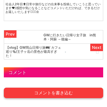
社会人2年目🐥日常や旅行などの出来事を投稿していこうと思ってい
ます❤︎/感想や気になることなどコメントいただければ、できるだけ
お返しいたします🙇🏻‍♀️🌼
GWに行きたい日帰り女子旅 in熊
本・阿蘇 ～後編～
【vlog】GW岡山日帰り旅🚃/ カフェ
巡り🥯/王子ヶ岳の景色が最高すぎ
た！
コメント
コメントを書き込む