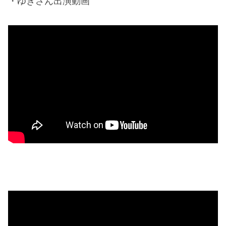
・ゆきさん出演動画