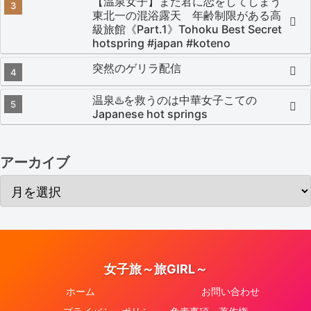
【温泉女子】また君に恋をしてしまう
東北一の混浴露天 年齢制限がある高
級旅館《Part.1》Tohoku Best Secret
hotspring #japan #koteno
突然のゲリラ配信
温泉♨️を救うのは中華女子こての
Japanese hot springs
アーカイブ
女子旅～旅GIRL～
ホーム
お問い合わせ