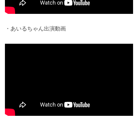
・あいるちゃん出演動画