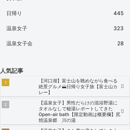
日帰り
445
温泉女子
323
温泉女子会
28
人気記事
【河口湖】富士山を眺めながら食べる
絶景グルメ🗻日帰り女子旅【富士山カ
レー】
【温泉女子】男性だらけの混浴野湯に
タオルなしで秘湯レポートしてきた
Open-air bath【限定動画は概要欄】尻
焼温泉郷 川の湯