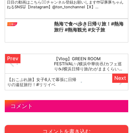
フェ/ちいかわコラボ【ひとり旅2
日目の動画はこちら💁‍♀️チャンネル登録お願いします🤲🐷豚豚ちゃん
ねるSNS🐷【Instagram】@ton_tonchannel【X】
日目】
@ton_tonchannel--...
熱海で食べ歩き日帰り旅！#熱海
日帰り
旅行 #熱海観光 #女子旅
【Vlog】GREEN ROOM
FESTIVAL✨/横浜中華街🍜/カフェ巡
り☕/横浜日帰り旅/わがままくらいが
ちょうどいい😆
【おこぷれ旅】女子6人で幕張に日帰
りの遠征旅行！#リリイベ
コメント
コメントを書き込む