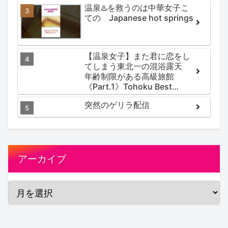
温泉♨️を救うのは中華女子こ
ての Japanese hot springs
【温泉女子】また君に恋をし
てしまう東北一の混浴露天
年齢制限がある高級旅館
《Part.1》Tohoku Best
Secret hotspring #japan
突然のゲリラ配信
#koteno
アーカイブ