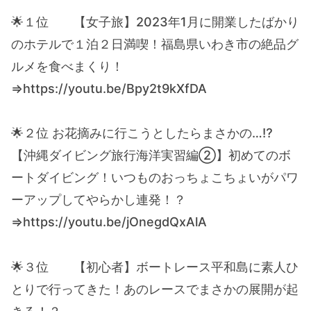
🌟１位 【女子旅】2023年1月に開業したばかり
のホテルで１泊２日満喫！福島県いわき市の絶品グ
ルメを食べまくり！
⇒https://youtu.be/Bpy2t9kXfDA
🌟２位 お花摘みに行こうとしたらまさかの…⁉
【沖縄ダイビング旅行海洋実習編②】初めてのボ
ートダイビング！いつものおっちょこちょいがパワ
ーアップしてやらかし連発！？
⇒https://youtu.be/jOnegdQxAlA
🌟３位 【初心者】ボートレース平和島に素人ひ
とりで行ってきた！あのレースでまさかの展開が起