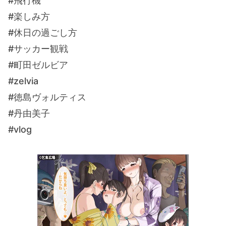
#飛行機
#楽しみ方
#休日の過ごし方
#サッカー観戦
#町田ゼルビア
#zelvia
#徳島ヴォルティス
#丹由美子
#vlog