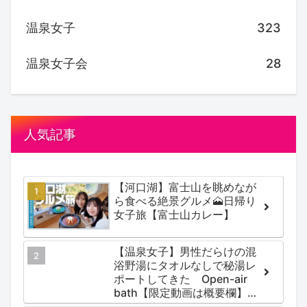
温泉女子
323
温泉女子会
28
人気記事
【河口湖】富士山を眺めなが
ら食べる絶景グルメ🗻日帰り
女子旅【富士山カレー】
【温泉女子】男性だらけの混
浴野湯にタオルなしで秘湯レ
ポートしてきた Open-air
bath【限定動画は概要欄】尻
焼温泉郷 川の湯