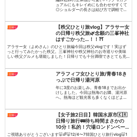
ュアルにもキレイめにも合わせやすくて
◎ショルダーの長さは結び方で調軽でき
るタイプで、持ち方も自由自在。持って
るだけで気分上がります！大人の旅コー
デに、さりげなく映える上質バッグ。本
【秩父ひとり旅vlog】アラサー女
日帰り
当におすすめです！＃レザ...
の日帰り秩父旅🌿念願の三峯神社
はすごかった…！！⛩️
アラサー女（よめさん）のひとり旅編今回は秩父vlogです！実はず
っと行ってみたかった秩父。三峯神社や秩父神社のお寺巡りや美味
しい秩父グルメも堪能しました！日帰りでも十分満喫できとても充
実した1日に！！秩父旅行を考えている方や三峯神社に行きた...
アラフィフ女ひとり旅/青春18き
日帰り
っぷで日帰り湯河原
年に3度のお楽しみ。青春18までお出か
けしました。今回は熱海のお隣、湯河原
へ。熱海ほど観光客も多くなくほどよく
落ち着きがあり、疲れた時にふと立ち寄
りたくなるような雰囲気の良い街でし
た。…熱海の賑やかさは、アラフィフに
【女子旅2日目】韓国水原市🇰🇷
日帰り
はもうしんどいのかもしれ...
日帰り旅行🚃待ち時間まさかの
10分！私的！穴場ロンドンベー
グル発見！世界遺産を眺めれるカ
ご視聴ありがとうございます🐷🌈🐷12/4〜7韓国ひとり旅行vlog🐷1