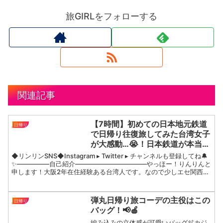
旅GIRLをフォローする
関連記事
【7時間】初めての日本地元鉄道
日帰り
で日帰り往復旅してみた台湾女子
が大感動…😭！日本鉄道が本当に
楽しい！！！
◆リンリンSNS◆Instagram ▸ Twitter ▸ チャンネルも登録してね🔔
✨—————自己紹介———————————やっほー！りんりんと
申します！大阪2年在住経験ある台湾人です。なので少しエセ関西弁
です！笑よく撮る、よく食べる、...
弾丸日帰り旅コーデの主役はこの
日帰り
バッグ！📢🍎
編み込みの立体感が可愛いバッグ🫧カジ