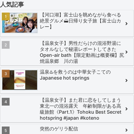
人気記事
【河口湖】富士山を眺めながら食べる
絶景グルメ🗻日帰り女子旅【富士山カ
レー】
【温泉女子】男性だらけの混浴野湯に
タオルなしで秘湯レポートしてきた
Open-air bath【限定動画は概要欄】尻
焼温泉郷 川の湯
温泉♨️を救うのは中華女子こての
Japanese hot springs
【温泉女子】また君に恋をしてしまう
東北一の混浴露天 年齢制限がある高
級旅館《Part.1》Tohoku Best Secret
hotspring #japan #koteno
突然のゲリラ配信