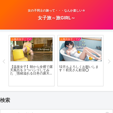
女の子同士の旅って・・・なんか楽しい☆
女子旅～旅GIRL～
お風呂女子こての
お風呂女子こての
お
【温泉女子】朝から全裸で露
12月もよろしくお願いしま
ひ
天風呂を３つハシゴしてみ
す！初見さん歓迎⭕️
整
た 情緒溢れる日本の露天風
北《
ad
呂【最終回】塩原温泉郷
R
Open-air bath #hotspring #
溫泉 #airpanas #japan
検索