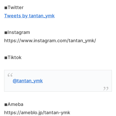
◾︎Twitter
Tweets by tantan_ymk
◾︎Instagram
https://www.instagram.com/tantan_ymk/
◾︎Tiktok
@tantan_ymk
◾︎Ameba
https://ameblo.jp/tantan-ymk