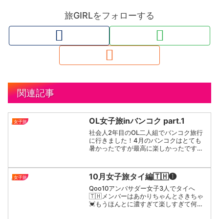
旅GIRLをフォローする
関連記事
OL女子旅inバンコク part.1
女子旅
社会人2年目のOL二人組でバンコク旅行
に行きました！4月のバンコクはとても
暑かったですが最高に楽しかったです♡
泊まった場所Adelphi Grande Sukhumvit
行った場所Day11.プロムポン駅のところ
のモール "エムクオーティエ...
10月女子旅タイ編🇹🇭❶
女子旅
Qoo10アンバサダー女子3人でタイへ
🇹🇭メンバーはあかりちゃんとさきちゃ
💓もうほんとに濃すぎて楽しすぎて何個
の動画になるのか終わりが見えません🤣