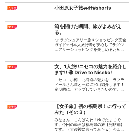
素敵な旅をありがとう💓ゆるりと記録し
ていくのでのんびりみてください(笑)𓐄 𓐄
小田原女子旅🚗👭#shorts
女子旅
𓐄 𓐄 𓐄 𓐄...
箱を開けた瞬間、旅がよみがえ
女子旅
る。
👉 ラグジュアリー旅＆ショッピング完全
ガイド✨日本人旅行者が安心してラグジ
ュアリーショッピングを楽しめるための
ガイドです✨開封の瞬間”が好きな方へ。
スイスの落ち着いたショッピングで出会
った宝物。▼旅ルートはガイドで詳しく#
女、1人旅‼️ニセコの魅力を紹介し
女子旅
開封動画 #カルテ...
ます‼︎ 😆 Drive to Niseko!
ニセコ、小樽、北海道の魅力を、ラブラ
ドールさん達と一緒に沢山紹介します！
定期的に、アップしていきたいので、是
非チャンネル登録と良いねボタンをお願
いします🙇‍♀️🥳Introducing Niseko, Otaru
and Hokkaido ...
【女子旅】初の福島県！に行って
女子旅
みた（その３）
みなさん、こんばんわ！ゆでたまごで
す。今回の動画は福島県の旅【完結編】
です。（大袈裟に言ってみたｗ）今回も
見所しかないわよ！！是非最後までお楽