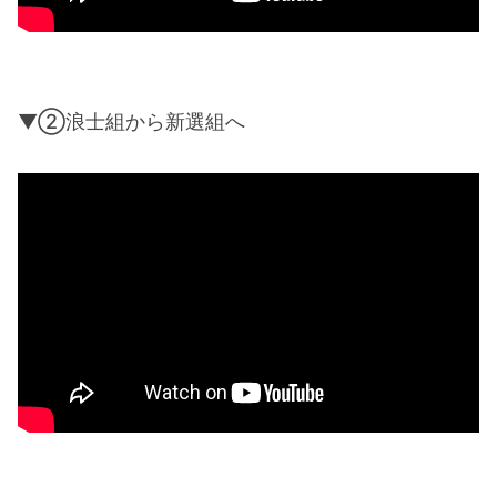
▼②浪士組から新選組へ