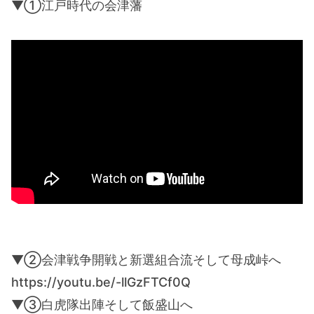
▼①江戸時代の会津藩
▼②会津戦争開戦と新選組合流そして母成峠へ
https://youtu.be/-llGzFTCf0Q
▼③白虎隊出陣そして飯盛山へ