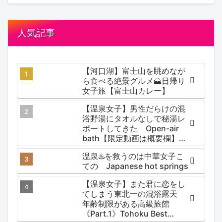
人気記事
【河口湖】富士山を眺めなが
ら食べる絶景グルメ🗻日帰り
女子旅【富士山カレー】
【温泉女子】男性だらけの混
浴野湯にタオルなしで秘湯レ
ポートしてきた Open-air
bath【限定動画は概要欄】尻
焼温泉郷 川の湯
温泉♨️を救うのは中華女子こ
ての Japanese hot springs
【温泉女子】また君に恋をし
てしまう東北一の混浴露天
年齢制限がある高級旅館
《Part.1》Tohoku Best