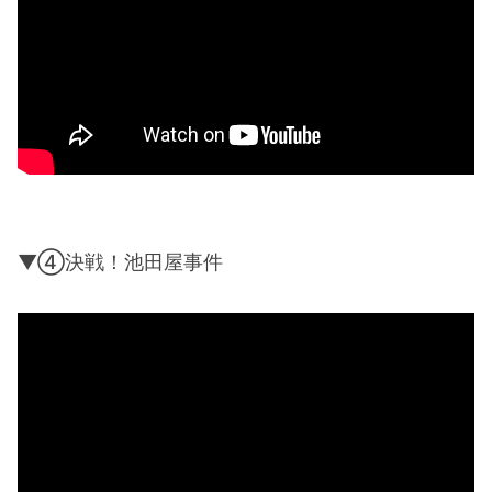
▼④決戦！池田屋事件