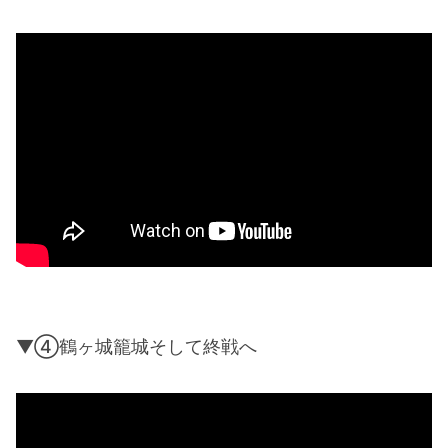
▼④鶴ヶ城籠城そして終戦へ