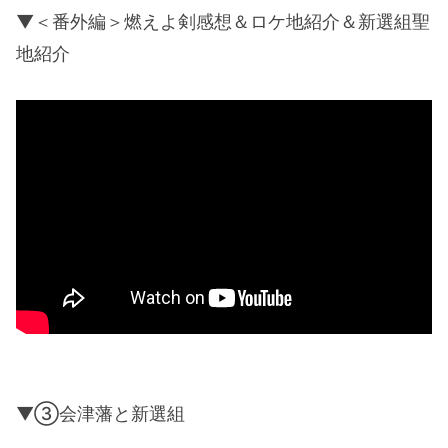
▼＜番外編＞燃えよ剣感想＆ロケ地紹介＆新選組聖
地紹介
▼③会津藩と新選組