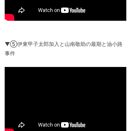
▼⑤伊東甲子太郎加入と山南敬助の最期と油小路
事件