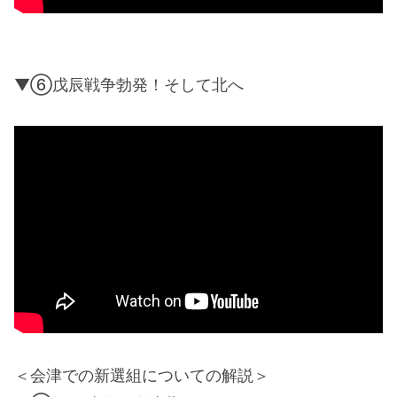
▼⑥戊辰戦争勃発！そして北へ
＜会津での新選組についての解説＞