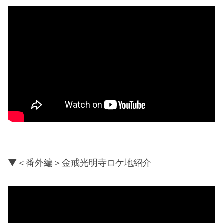
▼＜番外編＞金戒光明寺ロケ地紹介