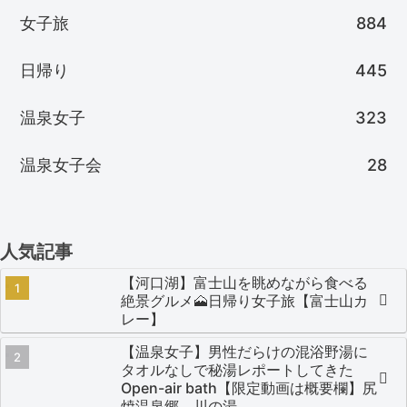
女子旅
884
日帰り
445
温泉女子
323
温泉女子会
28
人気記事
【河口湖】富士山を眺めながら食べる
絶景グルメ🗻日帰り女子旅【富士山カ
レー】
【温泉女子】男性だらけの混浴野湯に
タオルなしで秘湯レポートしてきた
Open-air bath【限定動画は概要欄】尻
焼温泉郷 川の湯