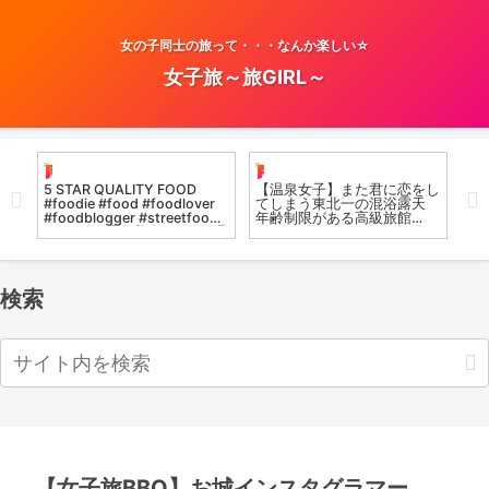
女の子同士の旅って・・・なんか楽しい☆
女子旅～旅GIRL～
お風呂女子こての
温泉女子
お
【温泉女子】また君に恋をし
#温泉女子 #vlog
【
てしまう東北一の混浴露天
浴
d
年齢制限がある高級旅館
魔し
#温
《Part.1》Tohoku Best
欄
Secret hotspring #japan
Onse
#koteno
spri
検索
【女子旅BBQ】お城インスタグラマー