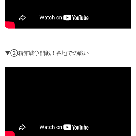
▼②箱館戦争開戦！各地での戦い