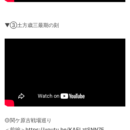
▼③土方歳三最期の刻
🟡関ケ原古戦場巡り
＜前編＞https://youtu.be/KAELztSNN7E