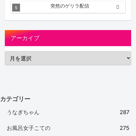
Secret hotspring #japan
突然のゲリラ配信
#koteno
アーカイブ
カテゴリー
うなぎちゃん
287
お風呂女子こての
275