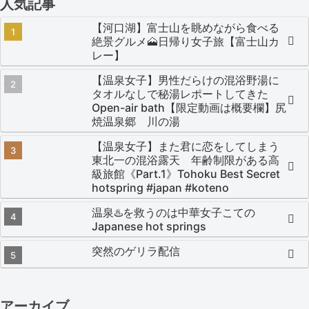
人気記事
【河口湖】富士山を眺めながら食べる
絶景グルメ🗻日帰り女子旅【富士山カ
レー】
【温泉女子】男性だらけの混浴野湯に
タオルなしで秘湯レポートしてきた
Open-air bath【限定動画は概要欄】尻
焼温泉郷 川の湯
【温泉女子】また君に恋をしてしまう
東北一の混浴露天 年齢制限がある高
級旅館《Part.1》Tohoku Best Secret
hotspring #japan #koteno
温泉♨️を救うのは中華女子こての
Japanese hot springs
突然のゲリラ配信
アーカイブ