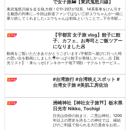
で女子旅🚂【東武鬼怒川線】
東武鬼怒川線を走るSL大樹！C11-207が12系、14系客車をけん引す
る魅惑の列車に…今回は鉄道ファンではない三好ユウちゃんが一緒に
乗り鉄してくれました♪ユウちゃんは初SLということで…下今市駅の
SL展示館、転車台から一緒にSL三昧を楽し...
【宇都宮 女子旅 vlog】餃子に餃
女子旅
子、カフェ、お寿司とご飯ツアー
になりました🥟
動画をご覧いただきありがとうございます♪宇都宮へ遊びに行った時
の思い出を動画にしました🎥やっぱり餃子が美味しかった...🥟【観
光リスト】・来らっせ(ドンキホーテ地下1階)・ヤクルトサービスセ
ンター御本丸 カフェ＆ギャラリー エステサロン・餃...
#台湾旅行 #台湾映えスポット #
女子旅
台湾女子旅 #美肌工房佐治
洲崎神社【神社女子旅⛩️】栃木県
女子旅
日光市 Nikko, Tochigi
日光山信仰の始まり、二荒山神社。1200
年以上の歴史を誇るこの神社では、縁結
びのご利益で知られる大己貴命をお祀り
しています。世界遺産『日光の社寺』の