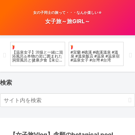
女の子同士の旅って・・・なんか楽しい☆
女子旅～旅GIRL～
お風呂女子こての
温泉女子
温
ンだ
【温泉女子】渋猿と一緒に混
#宜蘭 #礁溪 #礁溪溫泉 #溫
[温
ス
浴風呂♨️本物の岩に囲まれた
泉 #溫泉飯店 #温泉 #温泉宿
tri
絶景
洞窟風呂と健康夕食【未公開
#温泉女子 #台灣 #台湾
HO
版は概要欄】 #airpanas #
HO
온천 #onsen #hotspring
20
検索
【女子旅Vlog】念願のbotanical pool