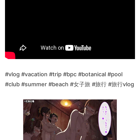
#vlog #vacation #trip #bpc #botanical #pool
#club #summer #beach #女子旅 #旅行 #旅行vlog