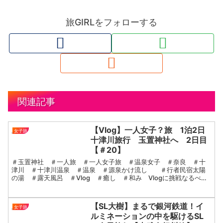
旅GIRLをフォローする
関連記事
【Vlog】一人女子？旅 1泊2日
女子旅
十津川旅行 玉置神社へ 2日目
【＃20】
＃玉置神社 ＃一人旅 ＃一人女子旅 ＃温泉女子 ＃奈良 ＃十
津川 ＃十津川温泉 ＃温泉 ＃源泉かけ流し ＃行者民宿太陽
の湯 ＃露天風呂 ＃Vlog ＃癒し ＃和み Vlogに挑戦なるべく
そのままで繋ぎ合わせ垂れ流しVlogを超マイペースで...
【SL大樹】まるで銀河鉄道！イ
女子旅
ルミネーションの中を駆けるSL