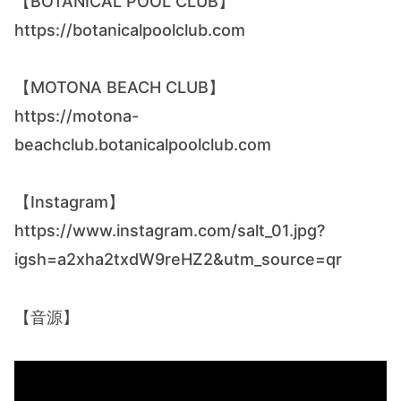
【BOTANICAL POOL CLUB】
https://botanicalpoolclub.com
【MOTONA BEACH CLUB】
https://motona-
beachclub.botanicalpoolclub.com
【Instagram】
https://www.instagram.com/salt_01.jpg?
igsh=a2xha2txdW9reHZ2&utm_source=qr
【音源】