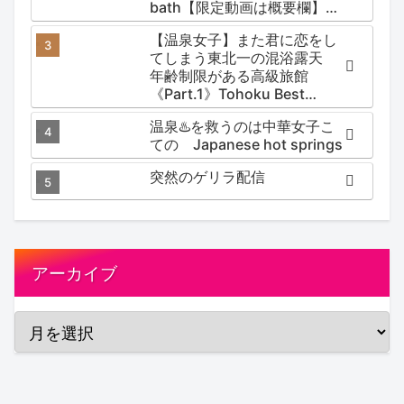
bath【限定動画は概要欄】尻
焼温泉郷 川の湯
【温泉女子】また君に恋をし
てしまう東北一の混浴露天
年齢制限がある高級旅館
《Part.1》Tohoku Best
Secret hotspring #japan
温泉♨️を救うのは中華女子こ
#koteno
ての Japanese hot springs
突然のゲリラ配信
アーカイブ