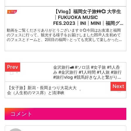
玄関口、朱塗りの美しい神橋。冬の静け
さに包まれた二荒山神社で、特別なひと
【Vlog】福岡女子旅👭💞 大学生
女子旅
ときを。#二荒山神社...
┊︎FUKUOKA MUSIC
FES.2023┊︎INI┊︎MINI┊︎福岡グ
ルメ┊︎めんたい重┊︎もつ鍋┊︎太宰
動画をご覧くださりありがとうございます☺️💞今回はお友達と福岡
府┊︎みっふぃーおやつ堂(・ⅹ・）
のフェスに行って、観光する様子をお届けしました💌💭人生初めて
のフェスとドームと、2回目の福岡✨とっても充実して楽しかったで
す！！またお友達と一緒に遠征したいし、ゆっくり観光もした...
金沢旅行🚄 #ソロ活 #女子旅 #1人呑
み #金沢旅行 #1人時間 #1人旅 #旅行
#旅行vlog #競馬好きな人と繋がりた
い #金沢 #旅行好き女子 #はしご酒 #
旅
【女子旅】新潟・長岡まつり大花火大
会（人生初のマス席）と清津峡
コメント