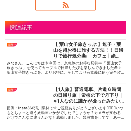
関連記事
【 葉山女子旅きっぷ 】逗子・葉
日帰り
山を超お得に旅する方法！！日帰
りで旅行気分🏝️ ┊カフェ┊絶景
┊節約
みなさん、こんにちは☀️今回は、京急線のお得な切符🎫『 葉山女子
旅きっぷ 』を使ってカップルで日帰りたびを楽しんできました🏝️✨
葉山女子旅きっぷを、よりお得に、そしてより有意義に使う完全攻
略プランを解説！！1日で使った合計金額や、きっぷの使...
【1人旅】普通電車、片道６時間
日帰り
の日帰り旅｜🌸桜の下で舟下り｜
※1人なのに誰かが撮ったみたい
な映像が流れます｜大垣 川下り
提供：Insta360清川果林ですご視聴ありがとうございます🚣‍♀️🚣‍♀️いつ
もとちょっと違う旅動画いかがでしたでしょうか？カメラが変わる
だけでこんなに違うんだなと感動しました。普段旅をしてて、あー
この景色ちゃんと伝わるかなーって悔しく思...