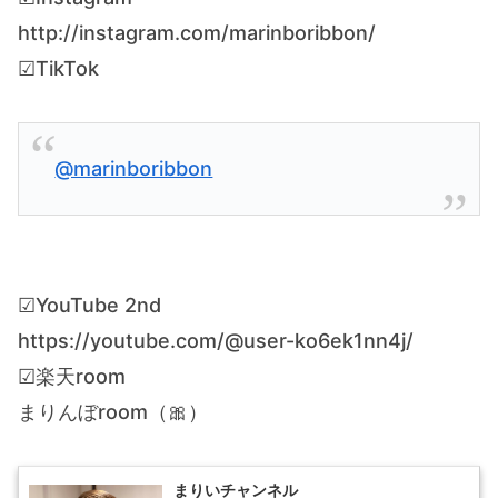
http://instagram.com/marinboribbon/
☑︎TikTok
@marinboribbon
☑︎YouTube 2nd
https://youtube.com/@user-ko6ek1nn4j/
☑︎楽天room
まりんぼroom（🎀）
まりいチャンネル