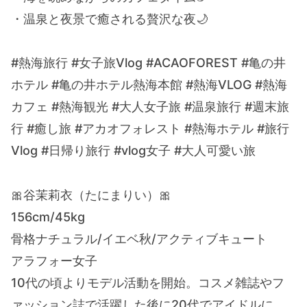
・温泉と夜景で癒される贅沢な夜🌙
#熱海旅行 #女子旅Vlog #ACAOFOREST #亀の井
ホテル #亀の井ホテル熱海本館 #熱海VLOG #熱海
カフェ #熱海観光 #大人女子旅 #温泉旅行 #週末旅
行 #癒し旅 #アカオフォレスト #熱海ホテル #旅行
Vlog #日帰り旅行 #vlog女子 #大人可愛い旅
🎀谷茉莉衣（たにまりい）🎀
156cm/45kg
骨格ナチュラル/イエベ秋/アクティブキュート
アラフォー女子
10代の頃よりモデル活動を開始。コスメ雑誌やフ
ァッション誌で活躍した後に20代でアイドルに。