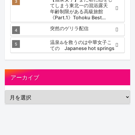
てしまう東北一の混浴露天
年齢制限がある高級旅館
《Part.1》Tohoku Best
Secret hotspring #japan
突然のゲリラ配信
#koteno
温泉♨️を救うのは中華女子こ
ての Japanese hot springs
アーカイブ