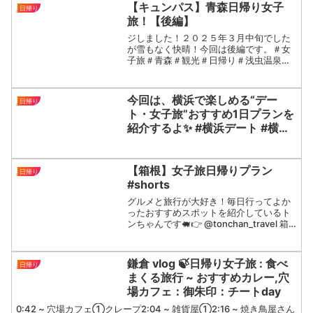
【キュンパス】青森日帰り女子
日帰り
旅！【後編】
ジしました！２０２５年３月中旬でした
が雪もなく快晴！今回は後編です。＃女
子旅＃青森＃観光＃日帰り＃浅虫温泉＃
青い森鉄道
今回は、横浜で楽しめる“デー
日帰り
ト・女子旅”おすすめ1日プランを
紹介するよ✨ #横浜デート #横浜
観光 #横浜グルメ #横浜デートス
ポット #女子旅 #週末旅行 #日帰
りデート #横浜ホテル
【箱根】女子旅日帰りプラン
日帰り
#shorts
グルメと旅行が大好き！毎日行ってよか
ったおすすめスポットを紹介しているト
ンちゃんです🐖👉​⁠ @tonchan_travel 箱
根は週末サクッと行けていいよね😋💓全
部箱根湯本駅から近いよ✨ ①直吉📍神奈
川県足柄下郡箱根町湯本６９６②...
鎌倉 vlog 🍃日帰り女子旅 : 食べ
日帰り
まくる旅行 ~ おすすめカレー,穴
場カフェ：御朱印：チートday
0:42 ~ 穴場カフェ①クレープ2:04 ~ 雑貨屋①2:16 ~ 焼き鳥屋さん