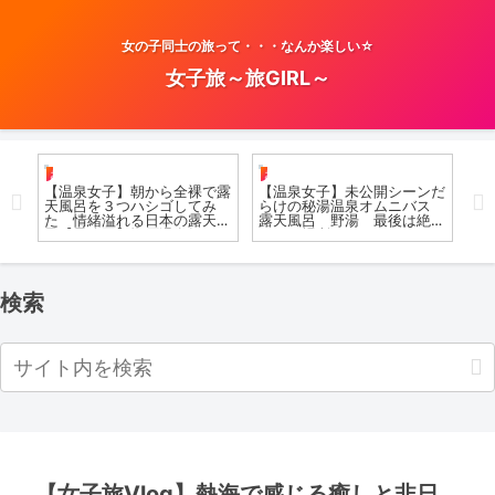
女の子同士の旅って・・・なんか楽しい☆
女子旅～旅GIRL～
お風呂女子こての
お風呂女子こての
日
した
【温泉女子】朝から全裸で露
【温泉女子】未公開シーンだ
【
半裸
天風呂を３つハシゴしてみ
らけの秘湯温泉オムニバス
ら
た 情緒溢れる日本の露天風
露天風呂 野湯 最後は絶景
女
gs
呂【最終回】塩原温泉郷
のあの場所へ Gunma of
Open-air bath #hotspring #
the world to enjoy in the
溫泉 #airpanas #japan
omnibus
検索
【女子旅Vlog】熱海で感じる癒しと非日