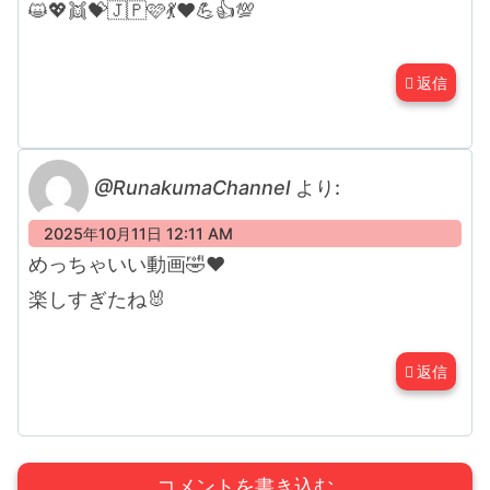
😺💖👯💝🇯🇵🩷💃♥️💪👍💯
返信
@RunakumaChannel
より:
2025年10月11日 12:11 AM
めっちゃいい動画🤣❤️
楽しすぎたね🐰
返信
コメントを書き込む