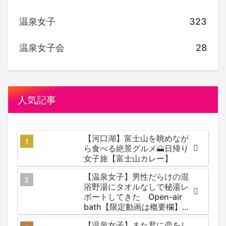
温泉女子
323
温泉女子会
28
人気記事
【河口湖】富士山を眺めなが
ら食べる絶景グルメ🗻日帰り
女子旅【富士山カレー】
【温泉女子】男性だらけの混
浴野湯にタオルなしで秘湯レ
ポートしてきた Open-air
bath【限定動画は概要欄】尻
焼温泉郷 川の湯
【温泉女子】また君に恋をし