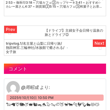
2:53 ~ 御朱印3:18 ~ 穴場カフェ②カップケーキ3:41 ~ おすすめ✨
カレー屋さん4:37 ~ 雑貨屋②5:15 ~ 穴場カフェ③和菓子とお茶の
お...
【ドライブ】主婦女子会日帰り温泉の
旅とドライブ😊
tripvlog.1/名古屋と山梨に日帰り旅/
熱田神宮.三輪神社/水族館で癒される/
女子旅
コメント
@周昭成
より:
2025年10月10日 10:50 PM
🐑🦙🦒🐘🫏🐖🐿️🐀🐬🦭🦦🦥🍑🐒🐄🐆🐓🦫🐇😻😽