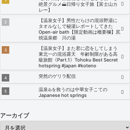
絶景グルメ🗻日帰り女子旅【富士山カ
レー】
【温泉女子】男性だらけの混浴野湯に
タオルなしで秘湯レポートしてきた
Open-air bath【限定動画は概要欄】尻
焼温泉郷 川の湯
【温泉女子】また君に恋をしてしまう
東北一の混浴露天 年齢制限がある高
級旅館《Part.1》Tohoku Best Secret
hotspring #japan #koteno
突然のゲリラ配信
温泉♨️を救うのは中華女子こての
Japanese hot springs
アーカイブ