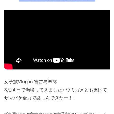
女子旅Vlog in 宮古島🌺🫧
3泊４日で満喫してきました✨ウミガメとも泳げて
サマバケ全力で楽しんできたー！！