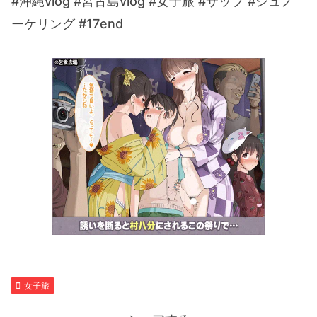
#沖縄vlog #宮古島vlog #女子旅 #サップ #シュノ
ーケリング #17end
女子旅