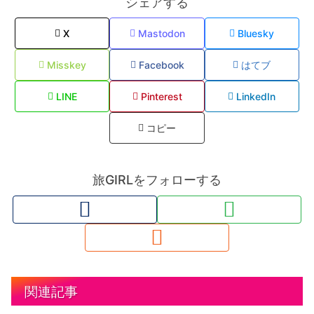
シェアする
X
Mastodon
Bluesky
Misskey
Facebook
はてブ
LINE
Pinterest
LinkedIn
コピー
旅GIRLをフォローする
関連記事