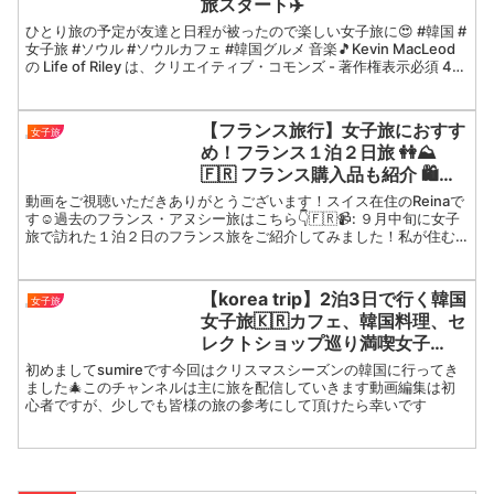
旅スタート✈️
ひとり旅の予定が友達と日程が被ったので楽しい女子旅に😍 #韓国 #
女子旅 #ソウル #ソウルカフェ #韓国グルメ 音楽🎵Kevin MacLeod
の Life of Riley は、クリエイティブ・コモンズ - 著作権表示必須 4.0
ラ...
【フランス旅行】女子旅におすす
女子旅
め！フランス１泊２日旅 👭⛰️
🇫🇷 フランス購入品も紹介 🛍️
【English sub】
動画をご視聴いただきありがとうございます！スイス在住のReinaで
す☺️過去のフランス・アヌシー旅はこちら👇🇫🇷📹: ９月中旬に女子
旅で訪れた１泊２日のフランス旅をご紹介してみました！私が住む
ジュネーブから移動手段バスのみ🚌自然を感じる女子...
【korea trip】2泊3日で行く韓国
女子旅
女子旅🇰🇷カフェ、韓国料理、セ
レクトショップ巡り満喫女子
旅！！❤️ #韓国旅行#女子旅#ソウ
初めましてsumireです今回はクリスマスシーズンの韓国に行ってき
ル
ました🎄このチャンネルは主に旅を配信していきます動画編集は初
心者ですが、少しでも皆様の旅の参考にして頂けたら幸いです