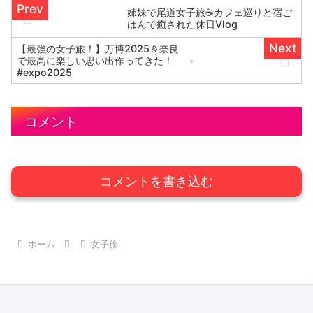
姉妹で尾道女子旅☕カフェ巡りと宿ご
はんで癒された休日Vlog
【最強の女子旅！】万博2025＆奈良
で最高に楽しい思い出作ってきた！
#expo2025
コメント
コメントを書き込む
ホーム
女子旅