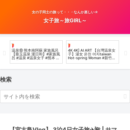
女の子同士の旅って・・・なんか楽しい☆
女子旅～旅GIRL～
温泉女子
温泉女子
お
旅】
温泉⑱ 熊本南阿蘇 家族風呂
4K 4K] AI ART 【台灣温泉女
日
️ど
【垂玉温泉 瀧日和】#家族風
子】湯女 온천 여자taiwan
か
️ぼ
呂 #温泉 #温泉女子 #熊本 #
Hot-spring Woman #新竹尖
子
温泉
阿蘇
石 溫泉 #lookbook
GI
se
#j
検索
【宮古島Vlog】 3泊4日女子旅✈️🌺 | サマ