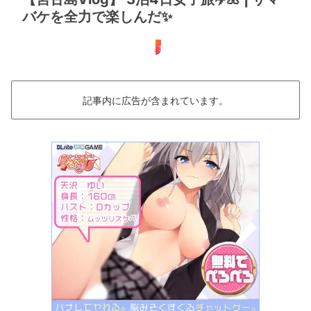
バケを全力で楽しんだ✨
女子旅
記事内に広告が含まれています。