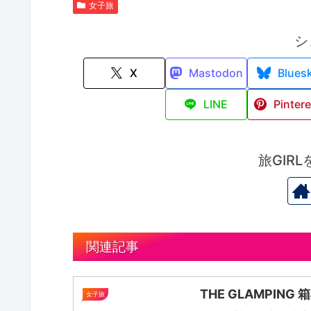
女子旅
シ
X
Mastodon
Blues
LINE
Pinter
旅GIR
関連記事
THE GLAMPI
女子旅