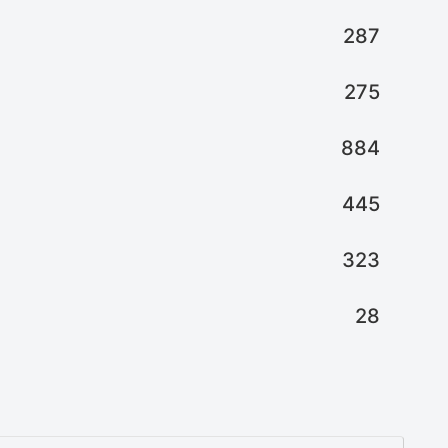
287
275
884
445
323
28