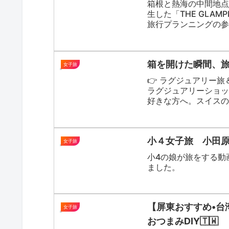
箱根と熱海の中間地
生した「THE GLA
旅行プランニングの参
を済ませたらケーブルカ
箱を開けた瞬間、
女子旅
👉 ラグジュアリー
ラグジュアリーショッ
好きな方へ。スイス
トはガイドで詳しく#開
小４女子旅 小田
女子旅
小4の娘が旅をする動
ました。
【屏東おすすめ•台
女子旅
おつまみDIY🇹🇼