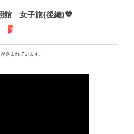
翔館 女子旅(後編)💖
女子旅
告が含まれています。