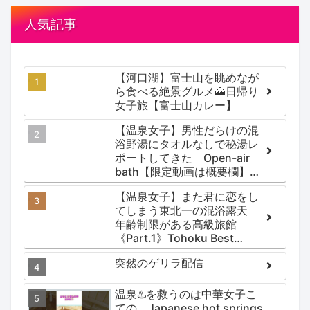
人気記事
【河口湖】富士山を眺めなが
ら食べる絶景グルメ🗻日帰り
女子旅【富士山カレー】
【温泉女子】男性だらけの混
浴野湯にタオルなしで秘湯レ
ポートしてきた Open-air
bath【限定動画は概要欄】尻
焼温泉郷 川の湯
【温泉女子】また君に恋をし
てしまう東北一の混浴露天
年齢制限がある高級旅館
《Part.1》Tohoku Best
Secret hotspring #japan
突然のゲリラ配信
#koteno
温泉♨️を救うのは中華女子こ
ての Japanese hot springs