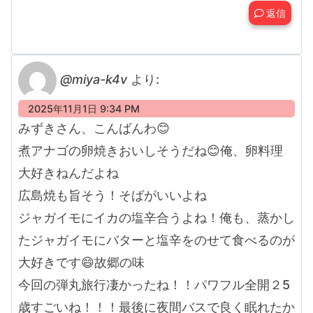
返信
@miya-k4v
より:
2025年11月1日 9:34 PM
みずきさん、こんばんわ😊
煮アナゴの卵焼きおいしそうだね😊俺、卵料理
大好きねんだよね
広島焼も旨そう！そばがいいよね
ジャガイモにイカの塩辛合うよね！俺も、蒸かし
たジャガイモにバターと塩辛をのせて食べるのが
大好きです😄故郷の味
今回の弾丸旅行凄かったね！！パワフル全開２5
歳すごいね！！！最後に夜間バスで良く眠れたか