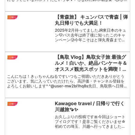
葉｜抹茶｜濡れおかき｜生麩田楽
NGなので、そこだけ気をつけて下さいね♪00:00 オープニ...
｜麩饅頭
【青森旅】 キュンパスで青森 | 弾
日帰り
丸日帰りでも大満足！
2025年2月待ってましたJR東日本のキュ
ン♡パス去年は終了後に知ったこのキャ
ンペーン🥲今年こそはと弾丸青森まで行
って来ました滞在時間８時間で何が出来
る？そもそも青森ってどうなの？これが
もう想像をはるかに超える楽しさ！青森
【鳥取 Vlog】鳥取女子旅 最強グ
日帰り
グルメ食べつくしの...
ルメ！白いか、絶品パンケーキ＆
オススメ観光スポットを満喫！鳥
取砂丘/浦富海岸島めぐり遊覧船/
こんにちは！きぃちゃんねるですいつもご視聴いただきありがとう
大江ノ郷牧場/白兎神社/白兎海岸/
ございます。気に入っていただけたら、高評価・チャンネル登録を
よろしくお願いします^ ^@user-mw2bl1hq8s先日、鳥取県へ日帰り
鳥取砂丘コナン空港
女子旅に行ってきました。観光や絶品ご当地グ...
Kawagoe travel / 日帰りで行く
日帰り
川越旅🍠✨
お久しぶりの投稿です🎀今回はショート
ブイログです！是非ご覧くださいませ☆
初めての埼玉、川越へ行ってきました🚗
1日があっという間に過ぎてしまうくらい