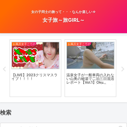
女の子同士の旅って・・・なんか楽しい☆
女子旅～旅GIRL～
お風呂女子こての
お風呂女子こての
温
に混
【LIVE】2023クリスマスラ
温泉女子が一般車両の入れな
【
れた
イブ！！！！
い山奥の秘湯で二泊三日混浴
「
公開
レポート【Vol.1】Oku
テ
#
Kinugawa Onsen 栃木県 奥
編
鬼怒川温泉郷 #japan
#airpanas #गर्म झरना
検索