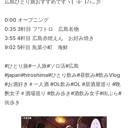
広島ひとり旅おすすめですヽ( ･o･ )ﾉ♪.｡彡
0:00 オープニング
0:35 3軒目 フワトロ 広島名物
3:55 4軒目 広島赤焼えん お好み焼き
9:02 5軒目 魚菜小町 海鮮
#ひとり旅#一人旅#ソロ活#広島
#japan#hiroshima#ひとり飲み#昼飲み#飲みVlog
#お酒好き＃一人酒 #OL飲み#OL #居酒屋巡り #晩
酌女子＃酒場巡り #飲み歩き#酒飲み女子#街ぶら#
街歩き