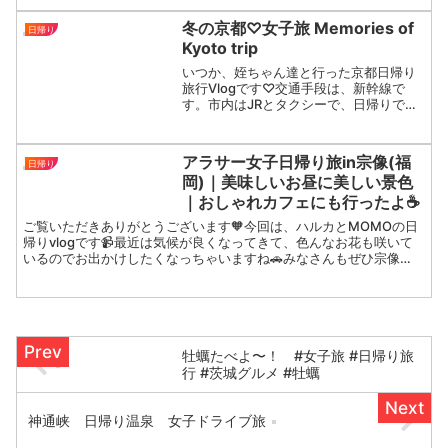
素敵な場所でした！皆さんも川越へ行っ
てみてください🌙気に入っていただけた
冬の京都♡女子旅 Memories of
日帰り
ら、いいね、フォロー...
Kyoto trip
いつか、姪ちゃん達と行った京都日帰り
旅行Vlogです♡交通手段は、新幹線で
す。市内はJRとタクシーで、日帰りです
が伏見稲荷〜河合神社〜下鴨神社〜鴨川
沿いを歩いたり、錦市場にも寄り、京都
駅のイルミネーションや飲食店も行けて
アラサー女子日帰り旅in宗像(福
日帰り
存分に楽しめました♪...
岡)｜美味しいお昼に美しい景色
｜おしゃれカフェにも行ったよ☕️
ご覧いただきありがとうございます🧡今回は、ハルカとMOMOの日
帰りvlogです📹最近は気候が良くなってきて、色んなお花も咲いて
いるのでお出かけしたくなっちゃいますね🚗みなさんもぜひ宗像
へ〜
牡蠣たべよ〜！ #女子旅 #日帰り旅
行 #茨城グルメ #牡蠣
神通峡 日帰り温泉 女子ドライブ旅