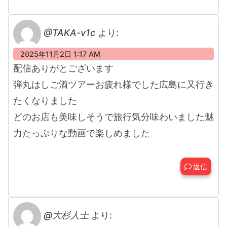
@TAKA-v1c
より:
2025年11月2日 1:17 AM
配信ありがとございます
弾丸はしご酒ツアーお疲れ様でした広島に又行き
たくなりました
どのお店も美味しそうで旅行気分味わいました魅
力たっぷりな動画で楽しめました
返信
@大杉人士
より: