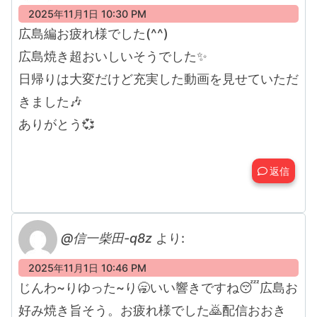
2025年11月1日 10:30 PM
広島編お疲れ様でした(^^)
広島焼き超おいしいそうでした✨
日帰りは大変だけど充実した動画を見せていただ
きました🎶
ありがとう💞
返信
@信一柴田-q8z
より:
2025年11月1日 10:46 PM
じんわ~りゆった~り🥱いい響きですね😴広島お
好み焼き旨そう。お疲れ様でした🙇配信おおき