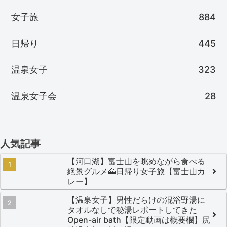
女子旅
884
日帰り
445
温泉女子
323
温泉女子会
28
人気記事
【河口湖】富士山を眺めながら食べる
絶景グルメ🗻日帰り女子旅【富士山カ
レー】
【温泉女子】男性だらけの混浴野湯に
タオルなしで秘湯レポートしてきた
Open-air bath【限定動画は概要欄】尻