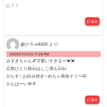
に！！
返信
@ひろ-o4d3t
より:
2025年11月1日 11:29 PM
みずきちゃん💕可愛いすぎる〜💓💓
広島ひとり旅👍はしご酒も👍👍
がんす✨お好み焼き✨めちゃ美味そう〜🤣
かんぱ〜い🍻🥂
返信