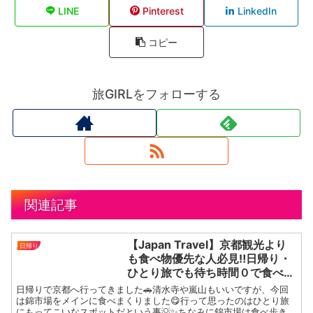
LINE
Pinterest
LinkedIn
コピー
旅GIRLをフォローする
関連記事
【Japan Travel】京都観光より
日帰り
も食べ物優先な人必見‼️日帰り・
ひとり旅でも待ち時間０で食べま
くれるおすすめスポット8選😋✨
日帰りで京都へ行ってきました🚗清水寺や嵐山もいいですが、今回
｜京都旅行｜錦市場｜清水寺｜湯
は錦市場をメインに食べまくりました😋行って思ったのはひとり旅
にもってこいなスポットだという事💡✨ちなみに錦市場は食べ歩き