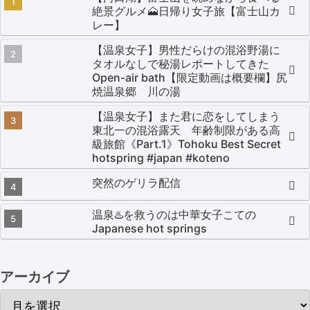
絶景グルメ🗻日帰り女子旅【富士山カ
レー】
【温泉女子】男性だらけの混浴野湯に
タオルなしで秘湯レポートしてきた
Open-air bath【限定動画は概要欄】尻
焼温泉郷 川の湯
【温泉女子】また君に恋をしてしまう
東北一の混浴露天 年齢制限がある高
級旅館《Part.1》Tohoku Best Secret
hotspring #japan #koteno
突然のゲリラ配信
温泉♨️を救うのは中華女子こての
Japanese hot springs
アーカイブ