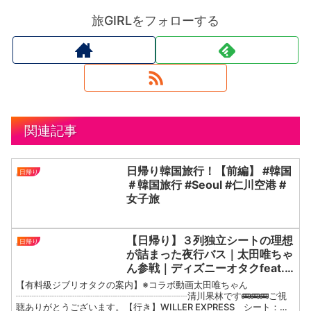
旅GIRLをフォローする
関連記事
日帰り韓国旅行！【前編】 #韓国
日帰り
＃韓国旅行 #Seoul #仁川空港 #
女子旅
【日帰り】３列独立シートの理想
日帰り
が詰まった夜行バス｜太田唯ちゃ
ん参戦｜ディズニーオタクfeat.
ジブリオタク｜オタクの質問コー
【有料級ジブリオタクの案内】※コラボ動画太田唯ちゃん
ナー｜東京↔︎名古屋
┈┈┈┈┈┈┈┈┈┈┈┈┈┈┈┈┈┈┈清川果林です🚌🚌🚌ご視
聴ありがとうございます。【行き】WILLER EXPRESS シート：ラ