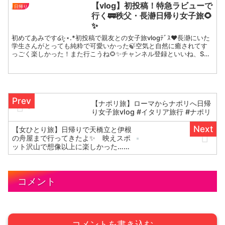
vlog #リモートワーク #カフェ
【vlog】初投稿！特急ラビューで
日帰り
巡り
行く🚃秩父・長瀞日帰り女子旅🌻
✨
初めてあみです໒꒱·̩͙⋆.*初投稿で親友との女子旅vlogﾃﾞｽ❤️長瀞にいた
学生さんがとっても純粋で可愛いかった🍃空気と自然に癒されてす
っごく楽しかった！また行こうね🌻✨チャンネル登録といいね、SNS
のフォローもお願いします⋆˙⟡ins...
【ナポリ旅】ローマからナポリへ日帰
り女子旅vlog #イタリア旅行 #ナポリ
【女ひとり旅】日帰りで天橋立と伊根
の舟屋まで行ってきたよ✨⠀ 映えスポ
ット沢山で想像以上に楽しかった…！
#ひとり旅 #ソロ活 #ひとり旅女子
コメント
コメントを書き込む