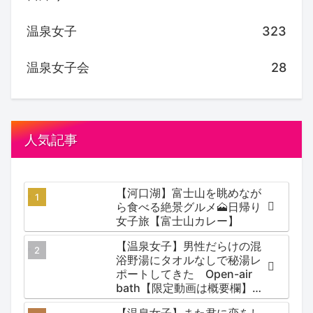
温泉女子
323
温泉女子会
28
人気記事
【河口湖】富士山を眺めなが
ら食べる絶景グルメ🗻日帰り
女子旅【富士山カレー】
【温泉女子】男性だらけの混
浴野湯にタオルなしで秘湯レ
ポートしてきた Open-air
bath【限定動画は概要欄】尻
焼温泉郷 川の湯