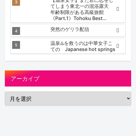
【温泉女子】また君に恋をし
てしまう東北一の混浴露天
年齢制限がある高級旅館
《Part.1》Tohoku Best
Secret hotspring #japan
突然のゲリラ配信
#koteno
温泉♨️を救うのは中華女子こ
ての Japanese hot springs
アーカイブ