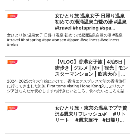
クシア値段： 8,600円【帰り】新幹線名古屋→東京料...
女ひとり旅 温泉女子 日帰り温泉
日帰り
初めての湯涌温泉白鷺の湯 #温泉
#travel #hotspring #spa
#onsen #japan #wellness
女ひとり旅 温泉女子 日帰り温泉 初めての湯涌温泉白鷺の湯 #温泉
#wellness #relax
#travel #hotspring #spa #onsen #japan #wellness #wellness
#relax
【VLOG】香港女子旅 | 4泊5日 |
日帰り
街歩き | グルメ | M+ | 観光 | モン
スターマンション | 飲茶天心 | 夜
景
2024-2025の年末年始にかけて、香港エクスプレスで初の香港旅行
に行ってきました🇭🇰 First tome visting Hong Kong久しぶりのア
ジアはなんだか安心しますね行きたいところ、食べたいところを詰
めまくった4日間3日目...
女ひとり旅・東京の温泉でプチ贅
日帰り
沢♨️週末リフレッシュ🌿 #リト
リート #週末旅行 #日帰り旅
行 #ソロ活 #一人旅 #女子
旅 #プチ贅沢 #温泉 #旅行