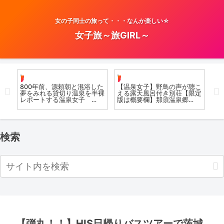
女の子同士の旅って・・・なんか楽しい☆
女子旅～旅GIRL～
お風呂女子こての
お風呂女子こての
温
で露
800年前、源頼朝と混浴した
【温泉女子】野鳥の声が聴こ
#
み
夢をみれる貸切り温泉を半裸
える露天風呂付き別荘【限定
泉
天風
レポートする温泉女子
版は概要欄】那須温泉郷
#
郷
Japan’s hidden hotsprings
Onsen Girls in Japan /
#
SAKUNAMI Onsen #japan
Imperial Villa Onsen in Nasu
#जापान
検索
【弾丸！！】HIS日帰りバスツアーで茨城