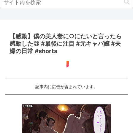
【感動】僕の美人妻に○にたいと言ったら
感動した😢 #最後に注目 #元キャバ嬢 #夫
婦の日常 #shorts
うなぎちゃん
記事内に広告が含まれています。