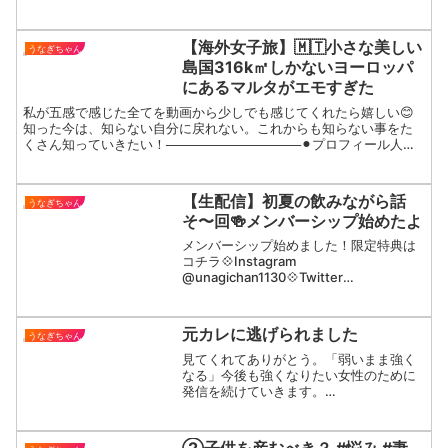
【海外女子旅】🇲🇹小さな美しい
うなぎちゃん
島国316k㎡しかないヨーロッパ
にあるマルタがエモすぎた
私が五感で感じた全てを動画から少しでも感じてくれたら嬉しい😊
知った今は、知らない自分に戻れない。これからも知らない事をた
くさん知っていきたい！───────────────⚫︎プロフィール人生
何度でもリセットしてきたうなぎちゃんです。今、私...
【生配信】初夏の飲みながら話
うなぎちゃん
そ〜回🍻メンバーシップ始めたよ
メンバーシップ始めました！限定特典は
コチラ💠Instagram
@unagichan1130💠Twitter
@unagichan1130───────────────
⚫︎プロフィール人生何度でもリセットし
てきたうなぎちゃんです。19〜22...
元カレに逃げられました
うなぎちゃん
見てくれてありがとう。「弱いまま強く
なる」今後も強くなりたい女性のために
発信を続けていきます。
───────────────🌿敏感肌の方にオ
ススメ肌を育てる湯ノ小屋ミストの購入
はコチラから▶︎うなぎちゃんが心を込め
②子供を産むべき？ #悩み #妻