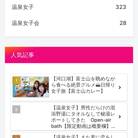
温泉女子
323
温泉女子会
28
人気記事
【河口湖】富士山を眺めなが
ら食べる絶景グルメ🗻日帰り
女子旅【富士山カレー】
【温泉女子】男性だらけの混
浴野湯にタオルなしで秘湯レ
ポートしてきた Open-air
bath【限定動画は概要欄】尻
焼温泉郷 川の湯
【温泉女子】また君に恋をし