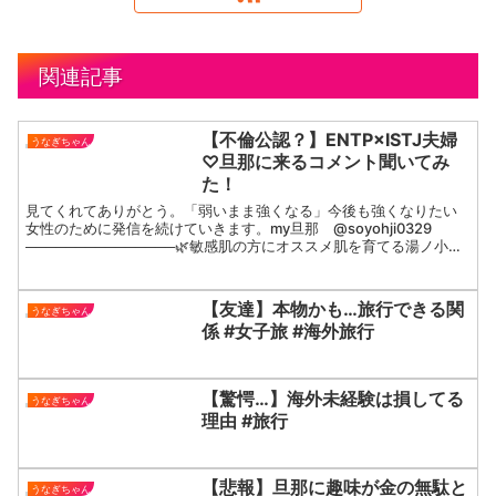
関連記事
【不倫公認？】ENTP×ISTJ夫婦
うなぎちゃん
♡旦那に来るコメント聞いてみ
た！
見てくれてありがとう。「弱いまま強くなる」今後も強くなりたい
女性のために発信を続けていきます。my旦那 @soyohji0329
───────────────🌿敏感肌の方にオススメ肌を育てる湯ノ小屋
ミストの購入はコチラから▶︎うなぎちゃん...
【友達】本物かも…旅行できる関
うなぎちゃん
係 #女子旅 #海外旅行
【驚愕…】海外未経験は損してる
うなぎちゃん
理由 #旅行
【悲報】旦那に趣味が金の無駄と
うなぎちゃん