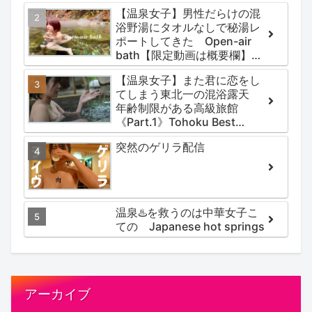
【温泉女子】男性だらけの混
浴野湯にタオルなしで秘湯レ
ポートしてきた Open-air
bath【限定動画は概要欄】尻
焼温泉郷 川の湯
【温泉女子】また君に恋をし
てしまう東北一の混浴露天
年齢制限がある高級旅館
《Part.1》Tohoku Best
Secret hotspring #japan
突然のゲリラ配信
#koteno
温泉♨️を救うのは中華女子こ
ての Japanese hot springs
アーカイブ