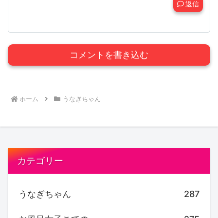
返信
コメントを書き込む
ホーム
うなぎちゃん
カテゴリー
うなぎちゃん
287