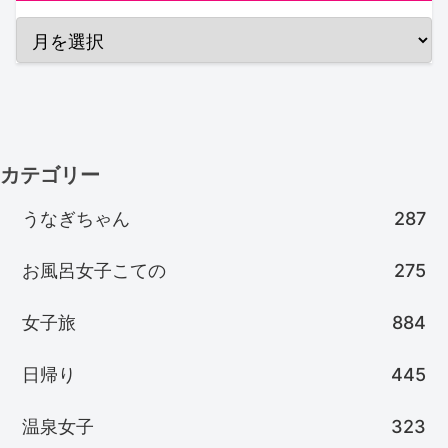
カテゴリー
うなぎちゃん
287
お風呂女子こての
275
女子旅
884
日帰り
445
温泉女子
323