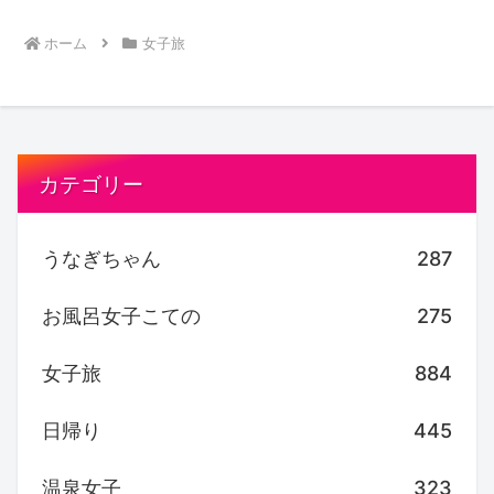
ホーム
女子旅
カテゴリー
うなぎちゃん
287
お風呂女子こての
275
女子旅
884
日帰り
445
温泉女子
323