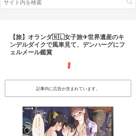
【旅】オランダ🇳🇱女子旅✈世界遺産のキ
ンデルダイクで風車見て、デンハーグにフ
ェルメール鑑賞
女子旅
記事内に広告が含まれています。