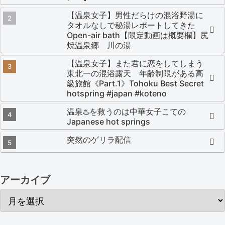
【温泉女子】男性だらけの混浴野湯に
タオルなしで秘湯レポートしてきた
Open-air bath【限定動画は概要欄】尻
焼温泉郷 川の湯
【温泉女子】また君に恋をしてしまう
東北一の混浴露天 年齢制限がある高
級旅館《Part.1》Tohoku Best Secret
hotspring #japan #koteno
温泉♨️を救うのは中華女子こての
Japanese hot springs
突然のゲリラ配信
アーカイブ