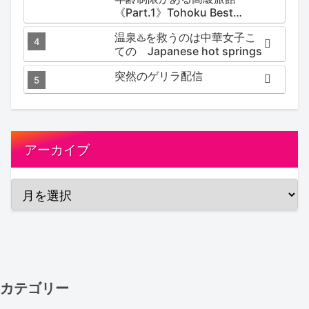
《Part.1》Tohoku Best
Secret hotspring #japan
温泉♨️を救うのは中華女子こ
#koteno
ての Japanese hot springs
突然のゲリラ配信
アーカイブ
カテゴリー