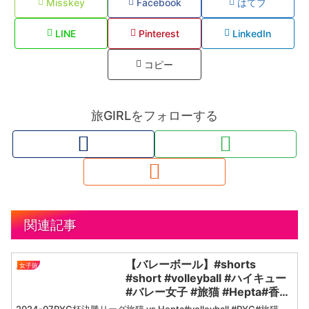
Misskey
Facebook
はてブ
LINE
Pinterest
LinkedIn
コピー
旅GIRLをフォローする
関連記事
【バレーボール】#shorts
女子旅
#short #volleyball #ハイキュー
#バレー女子 #旅猫 #Hepta#香川
県バレーボール #男女混合バレー
2024-07PYC杯決勝リーグ旅猫 vs Hepta#volleyball #PYC#旅猫