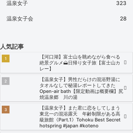
温泉女子
323
温泉女子会
28
人気記事
【河口湖】富士山を眺めながら食べる
絶景グルメ🗻日帰り女子旅【富士山カ
レー】
【温泉女子】男性だらけの混浴野湯に
タオルなしで秘湯レポートしてきた
Open-air bath【限定動画は概要欄】尻
焼温泉郷 川の湯
【温泉女子】また君に恋をしてしまう
東北一の混浴露天 年齢制限がある高
級旅館《Part.1》Tohoku Best Secret
hotspring #japan #koteno