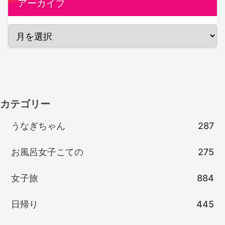
アーカイブ
カテゴリー
うなぎちゃん
287
お風呂女子こての
275
女子旅
884
日帰り
445