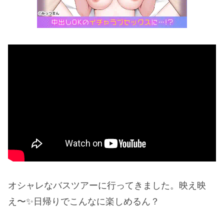
オシャレなバスツアーに行ってきました。映え映
え〜✨日帰りでこんなに楽しめるん？