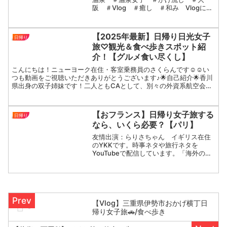
阪 ＃Vlog ＃癒し ＃和み Vlogに挑
戦なるべくそのままで繋ぎ合わせ垂れ流
しVlogを超マイペースで綴って行きます
性的少数者での活動では見せない 私の
【2025年最新】日帰り日光女子
日帰り
プライベート ...
旅♡観光＆食べ歩きスポット紹
介！【グルメ食い尽くし】
こんにちは！ニューヨーク在住・客室乗務員のさくらんです☺️☺️い
つも動画をご視聴いただきありがとうございます♪🌟自己紹介🌟香川
県出身の双子姉妹です！二人ともCAとして、別々の外資系航空会社
で働いております。2020年に景気悪化の影響でさく・...
【おフランス】日帰り女子旅する
日帰り
なら、いくら必要？【パリ】
友情出演：らりさちゃん イギリス在住
のYKKです。時事ネタや旅行ネタを
YouTubeで配信しています。「海外のリ
アル」が学べる内容になっていますので
ぜひチャンネル登録をお願いします！～
～～～～～～～～～～～～～～～～～～
～～～～～●毎週【日...
【Vlog】三重県伊勢市おかげ横丁日
帰り女子旅🚗/食べ歩き