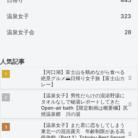
日帰り
445
温泉女子
323
温泉女子会
28
人気記事
【河口湖】富士山を眺めながら食べる
絶景グルメ🗻日帰り女子旅【富士山カ
レー】
【温泉女子】男性だらけの混浴野湯に
タオルなしで秘湯レポートしてきた
Open-air bath【限定動画は概要欄】尻
焼温泉郷 川の湯
【温泉女子】また君に恋をしてしまう
東北一の混浴露天 年齢制限がある高
級旅館《Part.1》Tohoku Best Secret