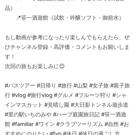
品）
📍笹一酒遊館（試飲・吟醸ソフト・御前水）
もし動画が参考になったり楽しんでもらえたら、ぜ
ひチャンネル登録・高評価・コメントもお願いしま
す！
次回の旅もお楽しみに😊
#バスツアー #日帰り #旅行 #山梨 #女子旅 #親子旅
行 #vlog #旅行vlog #グルメ #フルーツ狩り #シャ
インマスカット #見晴し園 #大日影トンネル遊歩道
#里の駅いちのみや #ハーブ庭園旅日記 #笹一酒遊
館 #familiar #ワイン #クラブツーリズム #自然 #お
すすめにのりたい #fyp #休日 #休日の過ごし方