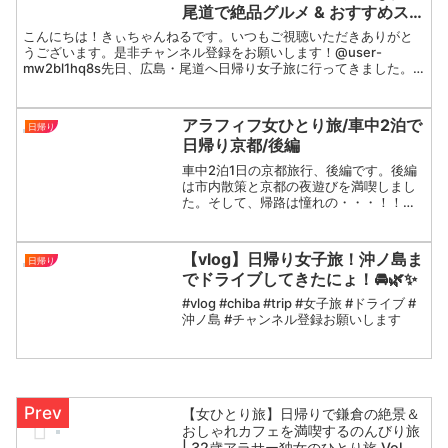
尾道で絶品グルメ & おすすめス
ポットで満喫
こんにちは！きぃちゃんねるです。いつもご視聴いただきありがと
うございます。是非チャンネル登録をお願いします！@user-
mw2bl1hq8s先日、広島・尾道へ日帰り女子旅に行ってきました。
観光や尾道の絶品グルメを食べ歩いてきましたので、広島...
アラフィフ女ひとり旅/車中2泊で
日帰り
日帰り京都/後編
車中2泊1日の京都旅行、後編です。後編
は市内散策と京都の夜遊びを満喫しまし
た。そして、帰路は憧れの・・・！！！
念願叶えてきました！！！！これで2024
年に悔いなし！もうやり残したことはな
にもありません笑前編はこちら◼️アラフ
【vlog】日帰り女子旅！沖ノ島ま
日帰り
ィフ女ひとり旅/...
でドライブしてきたにょ！🚘🌿✨
#vlog #chiba #trip #女子旅 #ドライブ #
沖ノ島 #チャンネル登録お願いします
【女ひとり旅】日帰りで鎌倉の絶景＆
おしゃれカフェを満喫するのんびり旅
| 32歳アラサー独女のひとり旅 Vol.5