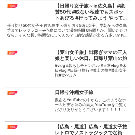
【日帰り女子旅～in佐久島】#絶
日帰り
賛50代 #映ない私達でもスポッ
トあびる #行ってみよう やってみ
よう ♡
張り切り50代女子→ 佐久島🌴へ張り切り50代女子、早朝から佐久島
🌴までレッツラゴー🚗³₃島について滞在時間 6時間とか、聞いただけ
なら、そんな長い時間なにしてんの？...的な感情が出る方多いかも
💦けど……全くそんな時間居たかな？って思うく...
【葉山女子旅】出稼ぎママの三人
日帰り
娘と楽しい休日。日帰り葉山の旅
#vlog #暮らしチャンネル #日常vlog #休
日vlog #日帰り旅行 #葉山の旅#葉山女子
旅#食べ歩き
日帰り沖縄女子旅
日帰り
数あるYouTubeの中から、このようなホ
ームビデオ並みの素人 YouTubeをご覧く
ださりありがとうございます！！！！今
回は昨年2024年10月末の、沖縄日帰り女
子旅の様子をお届けします。友人の
NAMI サン初登場です！愛知県は日本の
【広島・尾道】広島・尾道女子旅
日帰り
真ん...
レトロでノストラジックでな街