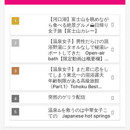
【河口湖】富士山を眺めなが
ら食べる絶景グルメ🗻日帰り
女子旅【富士山カレー】
【温泉女子】男性だらけの混
浴野湯にタオルなしで秘湯レ
ポートしてきた Open-air
bath【限定動画は概要欄】尻
焼温泉郷 川の湯
【温泉女子】また君に恋をし
てしまう東北一の混浴露天
年齢制限がある高級旅館
《Part.1》Tohoku Best
Secret hotspring #japan
突然のゲリラ配信
#koteno
温泉♨️を救うのは中華女子こ
ての Japanese hot springs