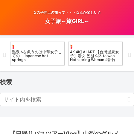
女の子同士の旅って・・・なんか楽しい☆
女子旅～旅GIRL～
お風呂女子こての
温泉女子
お
溫
温泉♨️を救うのは中華女子こ
4K 4K] AI ART 【台灣温泉女
温
宿
ての Japanese hot
子】湯女 온천 여자taiwan
#K
springs
Hot-spring Woman #新竹尖
石 溫泉 #lookbook
検索
【日帰りバスツアーVlog】山梨のグルメ