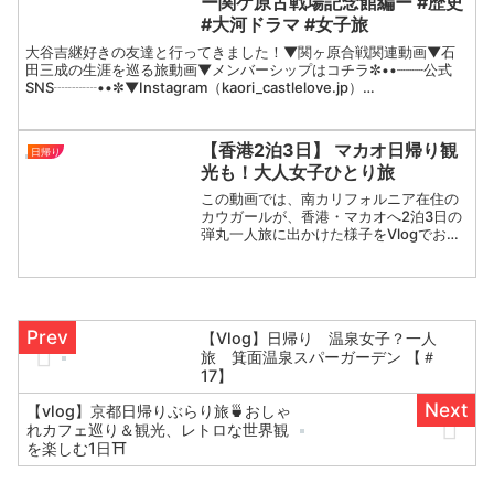
ー関ケ原古戦場記念館編ー #歴史
#大河ドラマ #女子旅
大谷吉継好きの友達と行ってきました！▼関ヶ原合戦関連動画▼石
田三成の生涯を巡る旅動画▼メンバーシップはコチラ✼••┈┈┈公式
SNS┈┈┈••✼▼Instagram（kaori_castlelove.jp）
▼X（kaoricastlelove...
【香港2泊3日】 マカオ日帰り観
日帰り
光も！大人女子ひとり旅
この動画では、南カリフォルニア在住の
カウガールが、香港・マカオへ2泊3日の
弾丸一人旅に出かけた様子をVlogでお届
けします。アメリカ生活20年以上の視点
から、女子一人旅でも楽しめる香港＆マ
カオ旅行の魅力をまとめました。✈️ 香
港・マカオ旅行...
【Vlog】日帰り 温泉女子？一人
旅 箕面温泉スパーガーデン 【＃
17】
【vlog】京都日帰りぶらり旅🍵おしゃ
れカフェ巡り＆観光、レトロな世界観
を楽しむ1日⛩