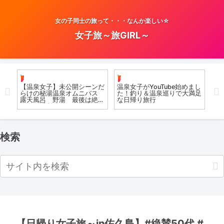
女の子同士の旅って・・・なんか楽しい☆
女子旅～旅GIRL～
お風呂女子こての
日帰り
お
子こ
【温泉女子】未公開シーンだ
温泉女子がYouTube始めまし
温
らけの秘湯温泉オムニバス
た！釣り＆温泉巡りで大満足
去
露天風呂 野湯 最後は絶景
な日帰り旅行
ク
のあの場所へ Gunma of
me
the world to enjoy in the
#hots
omnibus
#j
検索
【日帰り女子旅～in佐久島】#絶賛50代 #