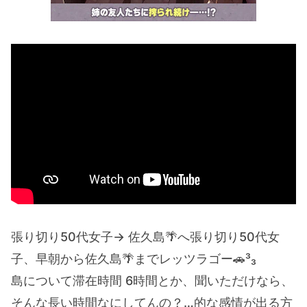
張り切り50代女子→ 佐久島🌴へ張り切り50代女
子、早朝から佐久島🌴までレッツラゴー🚗³₃
島について滞在時間 6時間とか、聞いただけなら、
そんな長い時間なにしてんの？…的な感情が出る方