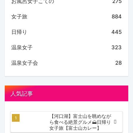
お風呂女子こての
275
女子旅
884
日帰り
445
温泉女子
323
温泉女子会
28
人気記事
【河口湖】富士山を眺めなが
ら食べる絶景グルメ🗻日帰り
女子旅【富士山カレー】