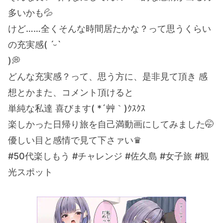
多いかも💦
けど……全くそんな時間居たかな？って思うくらい
の充実感( ˊᵕˋ
)💭
どんな充実感？って、思う方に、是非見て頂き 感
想とかまた、コメント頂けると
単純な私達 喜びます( *´艸｀)ｸｽｸｽ
楽しかった日帰り旅を自己満動画にしてみました🤭
優しい目と感情で見て下さァい♛
#50代楽しもう #チャレンジ #佐久島 #女子旅 #観
光スポット