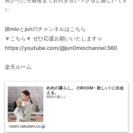
良かったら最後までお付き合い下さると嬉しいです
✨
娘mioとjunのチャンネルはこちら
🔽こちら🔽 ぜひ応援お願いいたします☺️
https://youtube.com/@jun0miochannel.560
楽天ルーム
めめの暮らし。 のROOM - 欲しい! に出会
える。
50代の暮らし
room.rakuten.co.jp