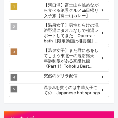
【河口湖】富士山を眺めなが
ら食べる絶景グルメ🗻日帰り
女子旅【富士山カレー】
【温泉女子】男性だらけの混
浴野湯にタオルなしで秘湯レ
ポートしてきた Open-air
bath【限定動画は概要欄】尻
焼温泉郷 川の湯
【温泉女子】また君に恋をし
てしまう東北一の混浴露天
年齢制限がある高級旅館
《Part.1》Tohoku Best
Secret hotspring #japan
突然のゲリラ配信
#koteno
温泉♨️を救うのは中華女子こ
ての Japanese hot springs