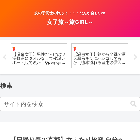
女の子同士の旅って・・・なんか楽しい☆
女子旅～旅GIRL～
お風呂女子こての
お風呂女子こての
お
【温泉女子】男性だらけの混
【温泉女子】朝から全裸で露
【
浴野湯にタオルなしで秘湯レ
天風呂を３つハシゴしてみ
え
竹尖
ポートしてきた Open-air
た 情緒溢れる日本の露天風
版
bath【限定動画は概要欄】
呂【最終回】塩原温泉郷
Ons
尻焼温泉郷 川の湯
Open-air bath #hotspring #
Imp
溫泉 #airpanas #japan
検索
【日帰り春の京都】女ふたり旅🌸 自分へ