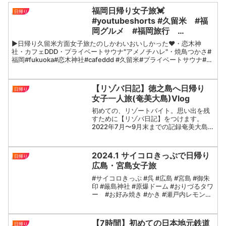
福岡日帰り女子旅💓
日帰り
#youtubeshorts #久留米 #福
岡グルメ #福岡旅行
#fukuoka
▶︎日帰り久留米方面女子旅たのしかわいおいしかった♥️・恋木神
社・カフェDDD・プライベートサウナ"アメノチハレ"・焼鳥つかさ#
福岡#fukuoka#恋木神社#cafeddd #久留米#プライベートサウナ#福
岡サ活#アメノチハレ#久留米焼鳥...
【リゾバ日記】徳之島へ日帰り
日帰り
女子一人旅(奄美大島)Vlog
初めての、リゾートバイト。思い出を残
すために【リゾバ日記】をつけます。
2022年7月〜9月末までの記録奄美大島
でいい経験が出来ますように。●今回
は〜徳之島・日帰り女子一人旅〜リゾバ
を終えてせっかく奄美大島に来てるので
2024.1 サイコロきっぷで日帰り
日帰り
徳之島へ旅行して帰ること...
広島・宮島女子旅
#サイコロきっぷ #呉 #広島 #宮島 #御朱
印 #厳島神社 #原爆ドーム #おりづるタワ
ー #お好み焼き #かき #瀬戸内レモン
#もみじ饅頭 #揚げもみじ #フェリー
#広島アンデルセン #本通り #JR #新
幹線
【7時間】初めての日本地元鉄道
日帰り