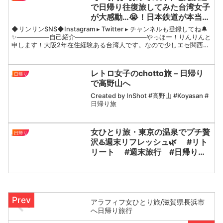
で日帰り往復旅してみた台湾女子
が大感動…😭！日本鉄道が本当に
楽しい！！！
◆リンリンSNS◆Instagram ▸ Twitter ▸ チャンネルも登録してね🔔
✨—————自己紹介———————————やっほー！りんりんと
申します！大阪2年在住経験ある台湾人です。なので少しエセ関西弁
です！笑よく撮る、よく食べる、...
レトロ女子のchotto旅 – 日帰り
日帰り
で高野山へ
Created by InShot #高野山 #Koyasan #
日帰り旅
女ひとり旅・東京の温泉でプチ贅
日帰り
沢♨️週末リフレッシュ🌿 #リト
リート #週末旅行 #日帰り旅
行 #ソロ活 #一人旅 #女子
旅 #プチ贅沢 #温泉 #旅行
vlog #リモートワーク #カフェ
巡り
アラフィフ女ひとり旅/滋賀県長浜市
へ日帰り旅行