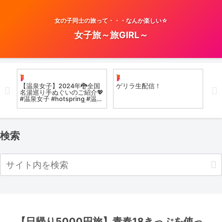
女の子同士の旅って・・・なんか楽しい☆
女子旅～旅GIRL～
温泉女子
お風呂女子こての
お
まし
【温泉女子】2024年🐉全国
ゲリラ生配信！
温
満足
名湯巡り手ぬぐいのご紹介💖
ての
#温泉女子 #hotspring #温泉
sp
#混浴 #onsen #vlog 温泉女
子♨『ぽ』ちゃん
検索
【日帰り5000円旅】青春18きっぷを使っ