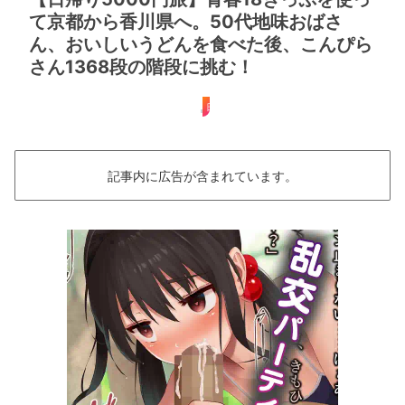
て京都から香川県へ。50代地味おばさ
ん、おいしいうどんを食べた後、こんぴら
さん1368段の階段に挑む！
日帰り
記事内に広告が含まれています。