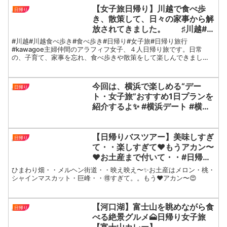
だいすきなお友達と、マネージャー(たま
【女子旅日帰り】川越で食べ歩
日帰り
に出てくる男性声)と一泊二...
き、散策して、日々の家事から解
放されてきました。 ♯川越#川
越食べ歩き
#川越#川越食べ歩き#食べ歩き#日帰り#女子旅#日帰り旅行
#kawagoe主婦仲間のアラフィフ女子、４人日帰り旅です。日常
の、子育て、家事を忘れ、食べ歩きや散策をして楽しんできまし
た。アラフィフでも、女子旅です(笑)ひとり旅は気楽でいいもの...
今回は、横浜で楽しめる“デー
日帰り
ト・女子旅”おすすめ1日プランを
紹介するよ✨ #横浜デート #横浜
観光 #横浜グルメ #横浜デートス
ポット #女子旅 #週末旅行 #日帰
りデート #横浜ホテル
【日帰りバスツアー】美味しすぎ
日帰り
て・・楽しすぎて❤もうアカン〜
❤お土産まで付いて・・#日帰り
バスツアー #HIS関西#女子旅
ひまわり畑・・メルヘン街道・・映え映え〜✨お土産はメロン・桃・
シャインマスカット・巨峰・・🉐すぎて。。もう❤アカン〜😍
【河口湖】富士山を眺めながら食
日帰り
べる絶景グルメ🗻日帰り女子旅
【富士山カレー】