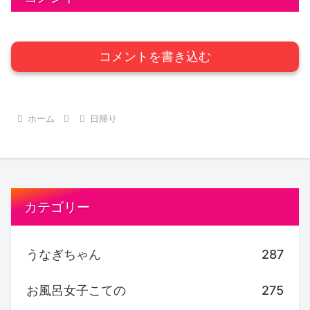
コメントを書き込む
ホーム
日帰り
カテゴリー
うなぎちゃん
287
お風呂女子こての
275