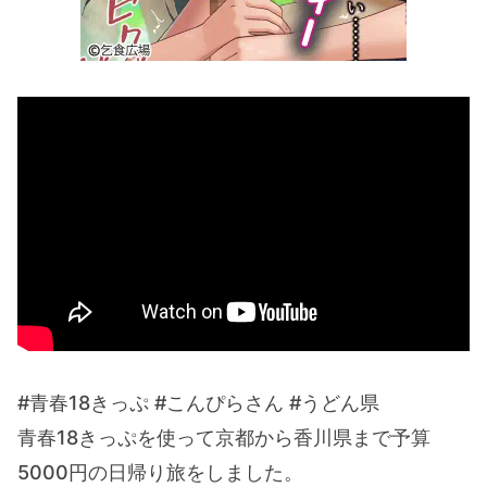
#青春18きっぷ #こんぴらさん #うどん県
青春18きっぷを使って京都から香川県まで予算
5000円の日帰り旅をしました。