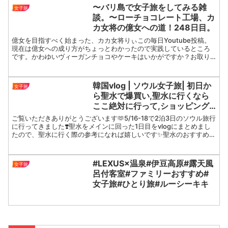
〜バリ島で女子旅をしてみる雑
女子旅
談。〜ローチョコレート工場、カ
カ女将の億女への道！248日目。
億女を目指すべく始まった、カカ女将りぃこの毎日Youtube投稿。
現在は億女への成り方がちょっとわかったので実践しているところ
です。かわゆいヴィーガンチョコやケーキはいかがですか？お取り
寄せはオンラインショップにて。卸やOMEもお気軽にお問...
韓国vlog | ソウル女子旅| 初日か
女子旅
ら聖水で爆買い,聖水に行くなら
ここ絶対に行って,ショッピング
にご飯に大忙しで大充実な1日
ご覧いただきありがとうございます🫶5/16-18で2泊3日のソウル旅行
に行ってきました❣️聖水をメインに回った1日目をvlogにまとめまし
たので、聖水に行く際の参考になれば嬉しいです✨聖水のおすすめシ
ョップをご紹介してます❕2日目、3日目v...
#LEXUS×温泉#伊豆高原#露天風
女子旅
呂付客室#ファミリーおすすめ#
女子旅#ひとり旅#ルーシーキキ