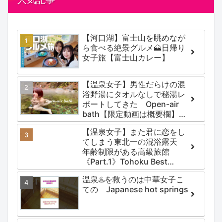
【河口湖】富士山を眺めなが
ら食べる絶景グルメ🗻日帰り
女子旅【富士山カレー】
【温泉女子】男性だらけの混
浴野湯にタオルなしで秘湯レ
ポートしてきた Open-air
bath【限定動画は概要欄】尻
焼温泉郷 川の湯
【温泉女子】また君に恋をし
てしまう東北一の混浴露天
年齢制限がある高級旅館
《Part.1》Tohoku Best
Secret hotspring #japan
温泉♨️を救うのは中華女子こ
#koteno
ての Japanese hot springs