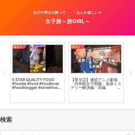
女の子同士の旅って・・・なんか楽しい☆
女子旅～旅GIRL～
温泉女子
温泉女子
お
ンだ
【第９話】連続アニメ劇場
【
5 STAR QUALITY FOOD
ス
「内視鏡女子図鑑」温泉ミス
浴
#foodie #food #foodlover
絶景
テリー解決編・前編 後
ポ
#foodblogger #streetfood
編は明日配信
b
#dance #温泉美人 #love #温
尻
泉女子 #musi
検索