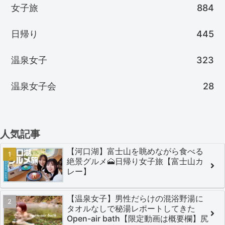
女子旅
884
日帰り
445
温泉女子
323
温泉女子会
28
人気記事
【河口湖】富士山を眺めながら食べる
絶景グルメ🗻日帰り女子旅【富士山カ
レー】
【温泉女子】男性だらけの混浴野湯に
タオルなしで秘湯レポートしてきた
Open-air bath【限定動画は概要欄】尻