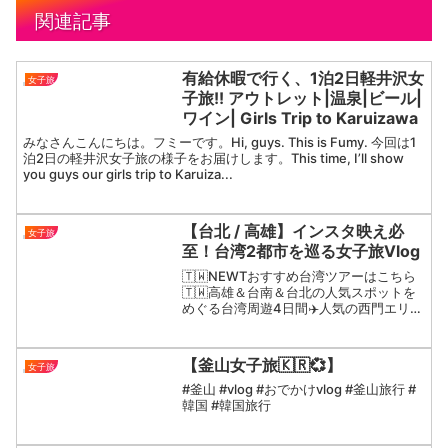
関連記事
有給休暇で行く、1泊2日軽井沢女
女子旅
子旅!! アウトレット|温泉|ビール|
ワイン| Girls Trip to Karuizawa
みなさんこんにちは。フミーです。Hi, guys. This is Fumy. 今回は1
泊2日の軽井沢女子旅の様子をお届けします。This time, I’ll show
you guys our girls trip to Karuiza...
【台北 / 高雄】インスタ映え必
女子旅
至！台湾2都市を巡る女子旅Vlog
🇹🇼NEWTおすすめ台湾ツアーはこちら
🇹🇼高雄＆台南＆台北の人気スポットを
めぐる台湾周遊4日間✈️人気の西門エリア
宿泊で立地もばつぐん🧳アクティブな台
北旅におすすめ！好立地ホテルで観光満
喫✨海外ツアーが20%OFF✈︎おトクなク
【釜山女子旅🇰🇷💞】
女子旅
ーポンもチェ...
#釜山 #vlog #おでかけvlog #釜山旅行 #
韓国 #韓国旅行