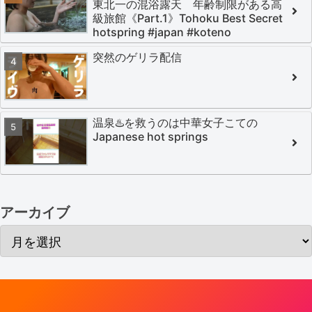
東北一の混浴露天 年齢制限がある高
級旅館《Part.1》Tohoku Best Secret
hotspring #japan #koteno
突然のゲリラ配信
温泉♨️を救うのは中華女子こての
Japanese hot springs
アーカイブ