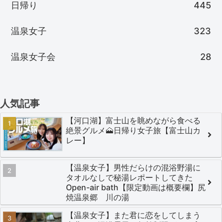
日帰り
445
温泉女子
323
温泉女子会
28
人気記事
【河口湖】富士山を眺めながら食べる
絶景グルメ🗻日帰り女子旅【富士山カ
レー】
【温泉女子】男性だらけの混浴野湯に
タオルなしで秘湯レポートしてきた
Open-air bath【限定動画は概要欄】尻
焼温泉郷 川の湯
【温泉女子】また君に恋をしてしまう