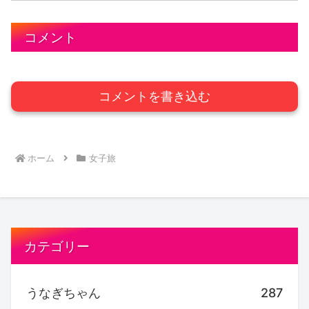
コメント
コメントを書き込む
ホーム
女子旅
カテゴリー
うなぎちゃん
287