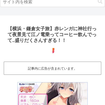
【横浜・鎌倉女子旅】赤レンガに神社行っ
て夜景見て江ノ電乗ってコーヒー飲んでっ
て‥盛りだくさんすぎる！！
女子旅
記事内に広告が含まれています。