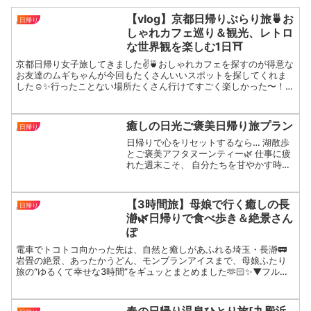
【vlog】京都日帰りぶらり旅🍵お
日帰り
しゃれカフェ巡り＆観光、レトロ
な世界観を楽しむ1日⛩
京都日帰り女子旅してきました✌️🍵おしゃれカフェを探すのが得意な
お友達のムギちゃんが今回もたくさんいいスポットを探してくれま
した☺️✨行ったことない場所たくさん行けてすごく楽しかった〜！京
都1日じゃ足りんまた行きたい✨そしてぎをん小森抹茶わ...
癒しの日光ご褒美日帰り旅プラン
日帰り
日帰りで心をリセットするなら… 湖散歩
とご褒美アフタヌーンティー🌿 仕事に疲
れた週末こそ、 自分たちを甘やかす時間
を大切にしたいよね💓女子旅にぴったり
のプランをご紹介！次の週末は、日光で
癒し旅しない？ ☑️金谷ホテルのアフヌン
【3時間旅】母娘で行く癒しの長
日帰り
は6,600円...
瀞🌿日帰りで食べ歩き＆絶景さん
ぽ
電車でトコトコ向かった先は、自然と癒しがあふれる埼玉・長瀞🚃
岩畳の絶景、あったかうどん、モンブランアイスまで、母娘ふたり
旅の“ゆるくて幸せな3時間”をギュッとまとめました🫶🏻✨▼フルバ
ージョンはこちらから👇🎥 【母娘ふたり旅】秩父・長瀞でほ...
春の日帰り温泉ひとり旅[九殿浜