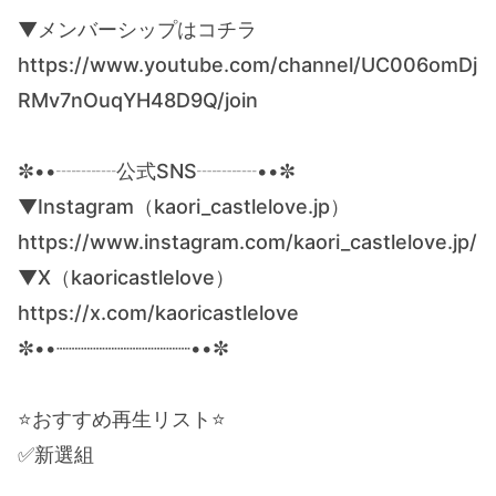
▼メンバーシップはコチラ
https://www.youtube.com/channel/UC006omDj
RMv7nOuqYH48D9Q/join
✼••┈┈┈公式SNS┈┈┈••✼
▼Instagram（kaori_castlelove.jp）
https://www.instagram.com/kaori_castlelove.jp/
▼X（kaoricastlelove）
https://x.com/kaoricastlelove
✼••┈┈┈┈┈┈┈┈┈┈┈••✼
⭐️おすすめ再生リスト⭐️
✅新選組