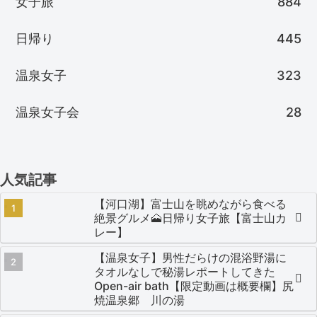
女子旅
884
日帰り
445
温泉女子
323
温泉女子会
28
人気記事
【河口湖】富士山を眺めながら食べる
絶景グルメ🗻日帰り女子旅【富士山カ
レー】
【温泉女子】男性だらけの混浴野湯に
タオルなしで秘湯レポートしてきた
Open-air bath【限定動画は概要欄】尻
焼温泉郷 川の湯