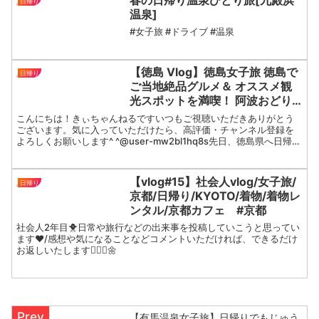
日帰り
温泉]
#女子旅 #ドライブ #温泉
【徳島 Vlog】徳島女子旅 徳島で
日帰り
ご当地絶品グルメ＆ オススメ観
光スポットを満喫！ 阿波おどり/
道の駅くるくるなると/びんび家/
こんにちは！きぃちゃんねるですいつもご視聴いただきありがとう
徳島ラーメン/大塚国際美術館/渦
ございます。気に入っていただけたら、高評価・チャンネル登録を
よろしくお願いします^ ^@user-mw2bl1hq8s先日、徳島県へ日帰り
の道
女子旅に行ってきました。観光や絶品ご当地グ...
【vlog#15】社会人vlog/女子旅/
日帰り
京都/日帰り/KYOTO/着物/着物レ
ンタル/京都カフェ #京都
社会人2年目🐥日常や旅行などの出来事を投稿していこうと思ってい
ます❤︎/感想や気になることなどコメントいただければ、できるだけ
お返しいたします🙇🏻‍♀️🌼
【有馬温泉女子旅】日帰りでもじゅう