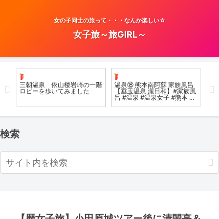
女の子同士の旅って・・・なんか楽しい☆
女子旅～旅GIRL～
温泉女子
温泉女子
お
三朝温泉 依山楼岩崎の一階
温泉⑱ 熊本南阿蘇 家族風呂
【
ロビーを歩いてみました
【垂玉温泉 瀧日和】#家族風
浴
呂 #温泉 #温泉女子 #熊本 #
洞
阿蘇
版は
온천
検索
【歴女子旅】小田原城ツアー後に清閑亭＆