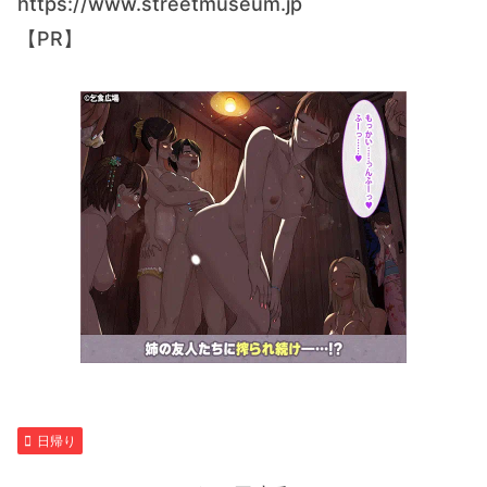
https://www.streetmuseum.jp
【PR】
日帰り