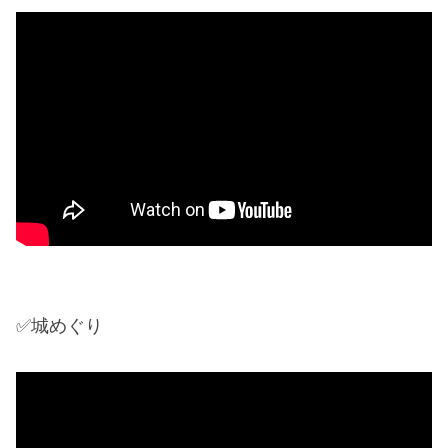
✅城めぐり