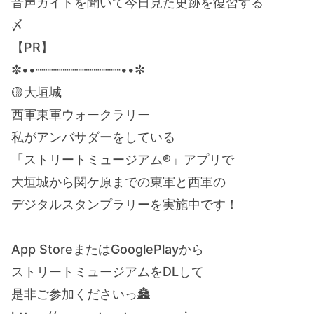
音声ガイドを聞いて今日見た史跡を復習する
〆
【PR】
✼••┈┈┈┈┈┈┈┈┈┈┈••✼
🟡大垣城
西軍東軍ウォークラリー
私がアンバサダーをしている
「ストリートミュージアム®」アプリで
大垣城から関ケ原までの東軍と西軍の
デジタルスタンプラリーを実施中です！
App StoreまたはGooglePlayから
ストリートミュージアムをDLして
是非ご参加くださいっ🏯