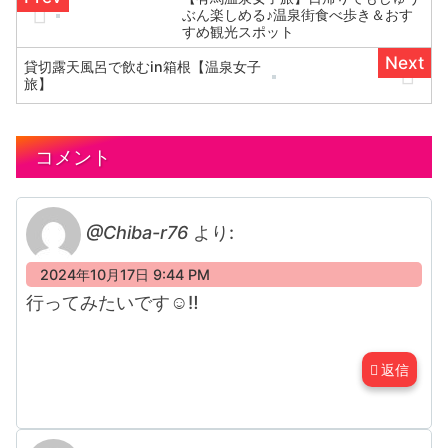
ぶん楽しめる♪温泉街食べ歩き＆おす
すめ観光スポット
貸切露天風呂で飲むin箱根【温泉女子
旅】
コメント
@Chiba-r76
より:
2024年10月17日 9:44 PM
行ってみたいです☺️‼️
返信