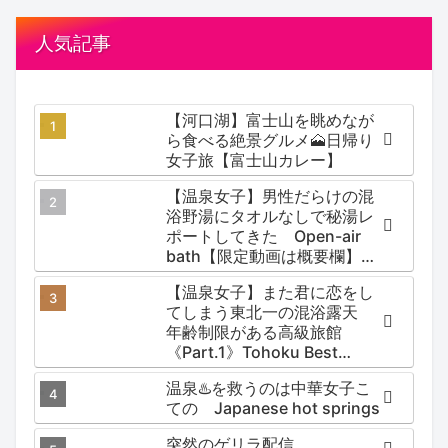
人気記事
【河口湖】富士山を眺めなが
ら食べる絶景グルメ🗻日帰り
女子旅【富士山カレー】
【温泉女子】男性だらけの混
浴野湯にタオルなしで秘湯レ
ポートしてきた Open-air
bath【限定動画は概要欄】尻
焼温泉郷 川の湯
【温泉女子】また君に恋をし
てしまう東北一の混浴露天
年齢制限がある高級旅館
《Part.1》Tohoku Best
Secret hotspring #japan
温泉♨️を救うのは中華女子こ
#koteno
ての Japanese hot springs
突然のゲリラ配信