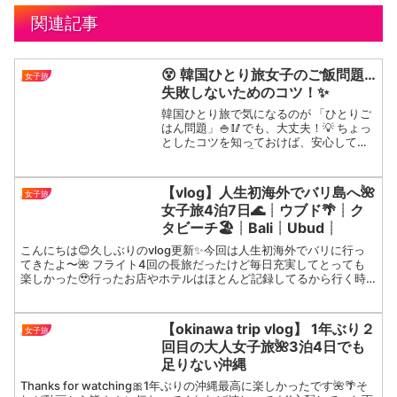
関連記事
😵 韓国ひとり旅女子のご飯問題…
女子旅
失敗しないためのコツ！✨
韓国ひとり旅で気になるのが 「ひとりご
はん問題」🍚🥢でも、大丈夫！💡 ちょっ
としたコツを知っておけば、安心して楽
しめます😊✨💡 ① おひとり様NGに要注
意！👉 焼肉や鍋系は2人前からの注文が
必要な店が多い💦👉 ピークタイムは「1
【vlog】人生初海外でバリ島へ🌺
女子旅
人NG」にな...
女子旅4泊7日🌊┊︎ウブド🌴┊︎ク
タビーチ🏖┊︎Bali┊︎Ubud┊︎
こんにちは😊久しぶりのvlog更新✨今回は人生初海外でバリに行っ
てきたよ〜🌺 フライト4回の長旅だったけど毎日充実してとっても
楽しかった🥹行ったお店やホテルはほとんど記録してるから行く時
の参考にしてみてね✍️1日目 昼 不明🌴ホテル Yul...
【okinawa trip vlog】 1年ぶり２
女子旅
回目の大人女子旅🌺3泊4日でも
足りない沖縄
Thanks for watching🎀1年ぶりの沖縄最高に楽しかったです🌺🌴そ