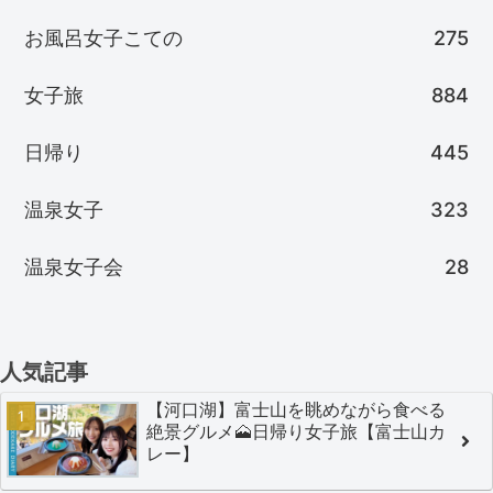
お風呂女子こての
275
女子旅
884
日帰り
445
温泉女子
323
温泉女子会
28
人気記事
【河口湖】富士山を眺めながら食べる
絶景グルメ🗻日帰り女子旅【富士山カ
レー】