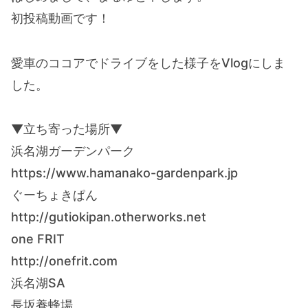
初投稿動画です！
愛車のココアでドライブをした様子をVlogにしま
した。
▼立ち寄った場所▼
浜名湖ガーデンパーク
https://www.hamanako-gardenpark.jp
ぐーちょきぱん
http://gutiokipan.otherworks.net
one FRIT
http://onefrit.com
浜名湖SA
長坂養蜂場