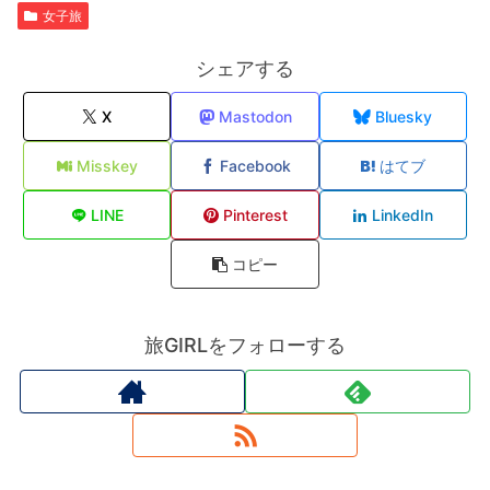
女子旅
シェアする
X
Mastodon
Bluesky
Misskey
Facebook
はてブ
LINE
Pinterest
LinkedIn
コピー
旅GIRLをフォローする