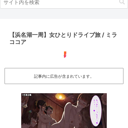
【浜名湖一周】女ひとりドライブ旅 / ミラ
ココア
女子旅
記事内に広告が含まれています。