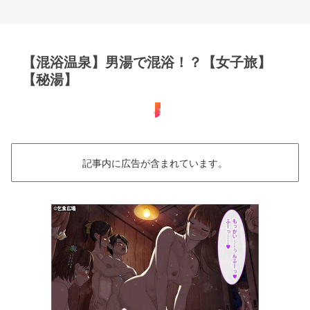
【混浴温泉】男湯で混浴！？【女子旅】
【秘湯】
女子旅
記事内に広告が含まれています。