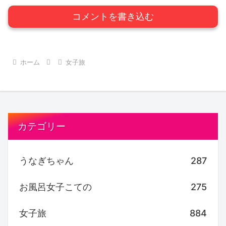
コメントを書き込む
ホーム
女子旅
カテゴリー
うなぎちゃん
287
お風呂女子こての
275
女子旅
884