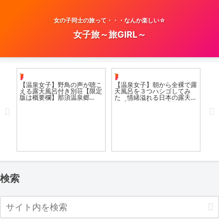
女の子同士の旅って・・・なんか楽しい☆
女子旅～旅GIRL～
お風呂女子こての
お風呂女子こての
お
に混
【温泉女子】野鳥の声が聴こ
【温泉女子】朝から全裸で露
ヴ
れた
える露天風呂付き別荘【限定
天風呂を３つハシゴしてみ
グ
公開
版は概要欄】那須温泉郷
た 情緒溢れる日本の露天風
揃
#
Onsen Girls in Japan /
呂【最終回】塩原温泉郷
Imperial Villa Onsen in Nasu
Open-air bath #hotspring #
溫泉 #airpanas #japan
検索