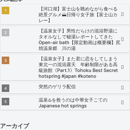
【河口湖】富士山を眺めながら食べる
絶景グルメ🗻日帰り女子旅【富士山カ
レー】
【温泉女子】男性だらけの混浴野湯に
タオルなしで秘湯レポートしてきた
Open-air bath【限定動画は概要欄】尻
焼温泉郷 川の湯
【温泉女子】また君に恋をしてしまう
東北一の混浴露天 年齢制限がある高
級旅館《Part.1》Tohoku Best Secret
hotspring #japan #koteno
突然のゲリラ配信
温泉♨️を救うのは中華女子こての
Japanese hot springs
アーカイブ