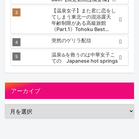
焼温泉郷 川の湯
【温泉女子】また君に恋をし
てしまう東北一の混浴露天
年齢制限がある高級旅館
《Part.1》Tohoku Best
Secret hotspring #japan
突然のゲリラ配信
#koteno
温泉♨️を救うのは中華女子こ
ての Japanese hot springs
アーカイブ