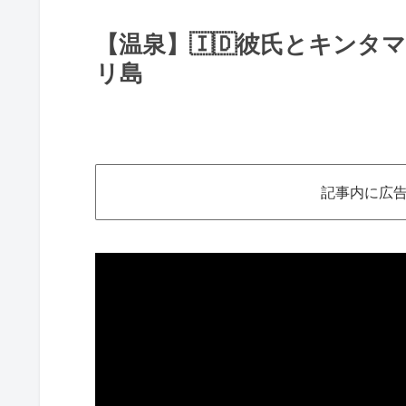
【温泉】🇮🇩彼氏とキンタ
リ島
記事内に広