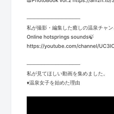
📖PhotoBook vol.2 https://amzn.to
───────────────
私が撮影・編集した癒しの温泉チャン
Online hotsprings sounds🍃
https://youtube.com/channel/UC3
───────────────
私が見てほしい動画を集めました。
♦︎温泉女子を始めた理由