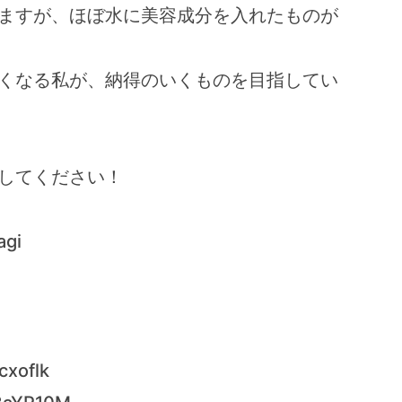
ますが、ほぼ水に美容成分を入れたものが
くなる私が、納得のいくものを目指してい
してください！
agi
cxoflk