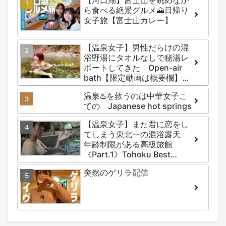
ら食べる絶景グルメ🗻日帰り
女子旅【富士山カレー】
【温泉女子】男性だらけの混
浴野湯にタオルなしで秘湯レ
ポートしてきた Open-air
bath【限定動画は概要欄】尻
焼温泉郷 川の湯
温泉♨️を救うのは中華女子こ
ての Japanese hot springs
【温泉女子】また君に恋をし
てしまう東北一の混浴露天
年齢制限がある高級旅館
《Part.1》Tohoku Best
Secret hotspring #japan
突然のゲリラ配信
#koteno