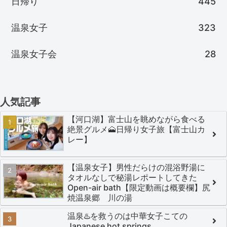
日帰り
445
温泉女子
323
温泉女子会
28
人気記事
【河口湖】富士山を眺めながら食べる
絶景グルメ🗻日帰り女子旅【富士山カ
レー】
【温泉女子】男性だらけの混浴野湯に
タオルなしで秘湯レポートしてきた
Open-air bath【限定動画は概要欄】尻
焼温泉郷 川の湯
温泉♨️を救うのは中華女子こての
Japanese hot springs