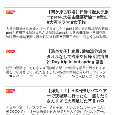
ら！】むーちゃん（山崎歩夢）X：
TikTok：Instagram： さくさん（城戸さ
くら）X：TikTok：Instagram：ま...
【関ケ原古戦場】日帰り歴女子旅
日帰り
ーpart4.大谷吉継墓所編ー #歴史
#大河ドラマ #女子旅
大谷吉継好きの友達と行ってきました！part1.関ケ原古戦場記念館編
part2.石田三成陣跡＆島左近陣跡編part3. 大谷吉継陣跡小早川秀秋
陣眺望の地編▼関ヶ原合戦関連動画▼石田三成の生涯を巡る旅動画
▼メンバーシップはコチラ✼••┈┈┈公...
【温泉女子】絶景♪愛知湯谷温泉
日帰り
タオルなしで混浴♡日帰り混浴風
呂 Day trip to hot spring 당일치
기온천 एक दिवसीय गर्म पानी का झरना
秘密の動画はこちら㊙️↓今回は峡谷沿いの絶景を横目に浸かれる名
湯をご紹介させていただきました☺️秘密の動画が見られるツイッタ
ー🕊↓♡･･････♡･･････♡･･････♡･･････♡こんばんは、まろちゃ
んねるです🌼ろことまお君の日常を...
【弾丸！！】HIS日帰りバスツア
日帰り
ーで茨城県に行ったら、盛りだく
さんすぎて大満足した⛩️🍦🍴🌻🍇
🍨
＃日帰り旅 ＃バスツアー ＃女子旅 ＃Vlogおはよーもーにんぐ
☀︎COCOです！！先日急遽お休みができたので弾丸でバスツアーに