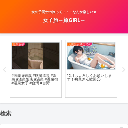
女の子同士の旅って・・・なんか楽しい☆
女子旅～旅GIRL～
温泉女子
お風呂女子こての
温
なが
#宜蘭 #礁溪 #礁溪溫泉 #溫
12月もよろしくお願いしま
帰り
泉 #溫泉飯店 #温泉 #温泉宿
す！初見さん歓迎⭕️
#温泉女子 #台灣 #台湾
4K 4
子】
Ho
石 
検索