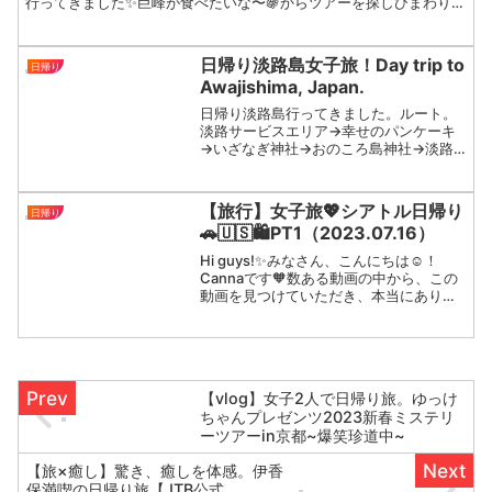
行ってきました✨巨峰が食べたいな〜🍇からツアーを探しひまわりが
みれるツアーを発見！！開催２日前にギリギリで申し込...
日帰り淡路島女子旅！Day trip to
日帰り
Awajishima, Japan.
日帰り淡路島行ってきました。ルート。
淡路サービスエリア→幸せのパンケーキ
→いざなぎ神社→おのころ島神社→淡路
島牧場→道の駅淡路→淡路ハイウェイオ
アシス→淡路サービスエリア。本州へ戻
る時、淡路ICからサービスエリアへは行
【旅行】女子旅💖シアトル日帰り
日帰り
けないので要注意！ET...
🚗🇺🇸🛍PT1（2023.07.16）
Hi guys!✨みなさん、こんにちは☺️！
Cannaです🧡数ある動画の中から、この
動画を見つけていただき、本当にありが
とうございます。▷▷▷🇨🇦2023.07.16
今回の思い出動画は、、、🌼私の大好き
な【旅行💖】動画です✨👏yeah加えて...
【vlog】女子2人で日帰り旅。ゆっけ
ちゃんプレゼンツ2023新春ミステリ
ーツアーin京都~爆笑珍道中~
【旅×癒し】驚き、癒しを体感。伊香
保満喫の日帰り旅【JTB公式