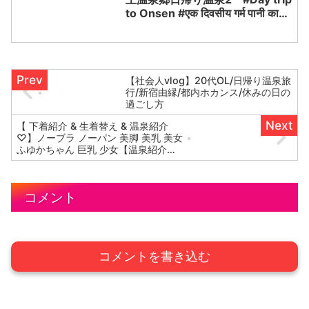
to Onsen #एक दिवसीय गर्म पानी का
झरना 温泉女子
【社会人vlog】20代OL/日帰り温泉旅
行/新宿由縁/都内ホカンス/休みの日の
過ごし方
【 下着紹介 & 生着替え & 温泉紹介
♡】ノーブラ ノーパン 美脚 美乳 美女
ふゆかちゃん 巨乳 少女【温泉紹介女
子図鑑 】Japanese hot springs | 일
본의 온천
コメント
コメントを書き込む