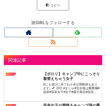
コピー
旅GIRLをフォローする
関連記事
【ポロリ】キャンプ中にこっそり
温泉女子
着替えちゃう女子
Xにも遊びに来てね☺️未公開動画もあり
ます…💕【X】#ましゅ#完全版は概要欄#
温泉#温泉女子#女子#露天風呂#混浴
#japan#japanese#온천
温泉女子が雪降るキャンプ場の露
温泉女子