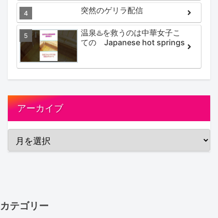
Secret hotspring #japan
突然のゲリラ配信
#koteno
温泉♨️を救うのは中華女子こ
ての Japanese hot springs
アーカイブ
カテゴリー