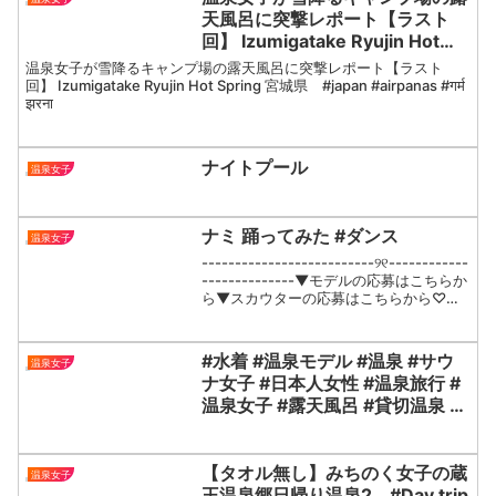
天風呂に突撃レポート【ラスト
回】 Izumigatake Ryujin Hot
Spring 宮城県 #japan
温泉女子が雪降るキャンプ場の露天風呂に突撃レポート【ラスト
#airpanas #गर्म झरना
回】 Izumigatake Ryujin Hot Spring 宮城県 #japan #airpanas #गर्म
झरना
ナイトプール
温泉女子
ナミ 踊ってみた #ダンス
温泉女子
--------------------------୨୧------------
--------------▼モデルの応募はこちらか
ら▼スカウターの応募はこちらから♡横
浜ナミ♡公式 【X】 続きはこちらを見て
ね運営元：モデル・オン・デマンド...
#水着 #温泉モデル #温泉 #サウ
温泉女子
ナ女子 #日本人女性 #温泉旅行 #
温泉女子 #露天風呂 #貸切温泉 #
温泉ユーチューバー
【タオル無し】みちのく女子の蔵
温泉女子
王温泉郷日帰り温泉2 #Day trip