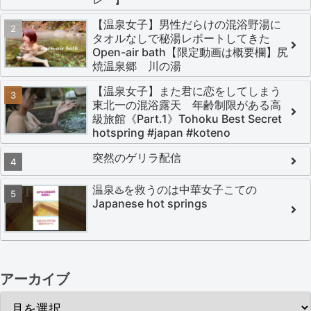
【温泉女子】男性だらけの混浴野湯に
タオルなしで秘湯レポートしてきた
Open-air bath【限定動画は概要欄】尻
焼温泉郷 川の湯
【温泉女子】また君に恋をしてしまう
東北一の混浴露天 年齢制限がある高
級旅館《Part.1》Tohoku Best Secret
hotspring #japan #koteno
突然のゲリラ配信
温泉♨️を救うのは中華女子こての
Japanese hot springs
アーカイブ