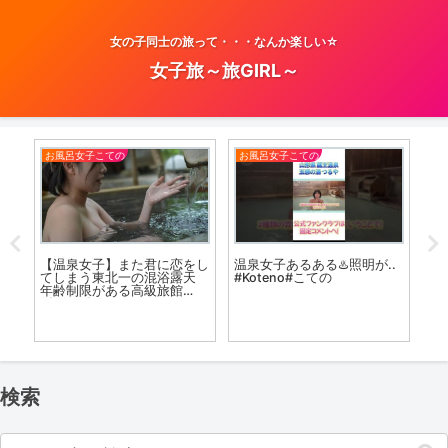
女の子同士の旅って・・・なんか楽しい☆
女子旅～旅GIRL～
お風呂女子こての
お風呂女子こての
温
聴こ
温泉女子あるある♨️照明が..
三
【温泉女子】また君に恋をし
限定
#Koteno#こての
ロ
てしまう東北一の混浴露天
年齢制限がある高級旅館
《Part.1》Tohoku Best
su
Secret hotspring #japan
#koteno
検索