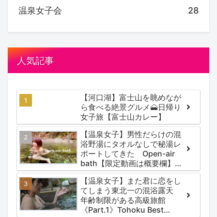
温泉女子会
28
人気記事
【河口湖】富士山を眺めなが
ら食べる絶景グルメ🗻日帰り
女子旅【富士山カレー】
【温泉女子】男性だらけの混
浴野湯にタオルなしで秘湯レ
ポートしてきた Open-air
bath【限定動画は概要欄】尻
焼温泉郷 川の湯
【温泉女子】また君に恋をし
てしまう東北一の混浴露天
年齢制限がある高級旅館
《Part.1》Tohoku Best