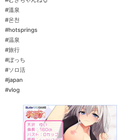
#溫泉
#온천
#hotsprings
#温泉
#旅行
#ぼっち
#ソロ活
#japan
#vlog