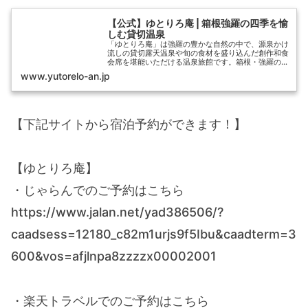
【公式】ゆとりろ庵 | 箱根強羅の四季を愉
しむ貸切温泉
「ゆとりろ庵」は強羅の豊かな自然の中で、源泉かけ
流しの貸切露天温泉や旬の食材を盛り込んだ創作和食
会席を堪能いただける温泉旅館です。箱根・強羅の魅
力をゆとりろで再発見してください。
www.yutorelo-an.jp
【下記サイトから宿泊予約ができます！】
【ゆとりろ庵】
・じゃらんでのご予約はこちら
https://www.jalan.net/yad386506/?
caadsess=12180_c82m1urjs9f5Ibu&caadterm=3
600&vos=afjlnpa8zzzzx00002001
・楽天トラベルでのご予約はこちら