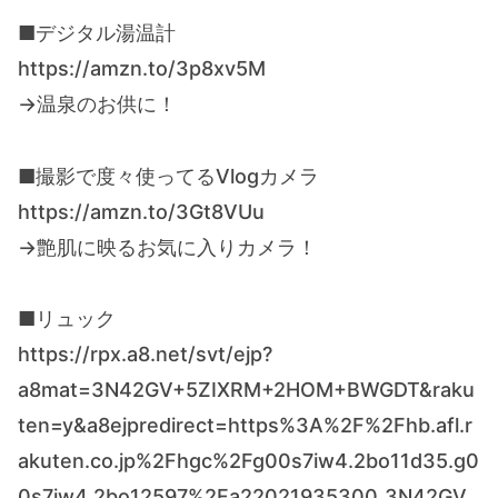
■デジタル湯温計
https://amzn.to/3p8xv5M
→温泉のお供に！
■撮影で度々使ってるVlogカメラ
https://amzn.to/3Gt8VUu
→艶肌に映るお気に入りカメラ！
■リュック
https://rpx.a8.net/svt/ejp?
a8mat=3N42GV+5ZIXRM+2HOM+BWGDT&raku
ten=y&a8ejpredirect=https%3A%2F%2Fhb.afl.r
akuten.co.jp%2Fhgc%2Fg00s7iw4.2bo11d35.g0
0s7iw4.2bo12597%2Fa22021935300_3N42GV_