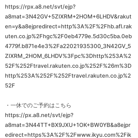
https://rpx.a8.net/svt/ejp?
a8mat=3N42GV+5ZIXRM+2HOM+6LHDV&rakut
en=y&a8ejpredirect=http%3A%2F%2Fhb.afl.rak
uten.co.jp%2Fhgc%2F0eb4779e.5d30c5ba.0eb
4779f.b871e4e3%2Fa22021935300_3N42GV_5
ZIXRM_2HOM_6LHDV%3Fpc%3Dhttp%253A%2
52F%252Ftravel.rakuten.co.jp%252F%26m%3D
http%253A%252F%252Ftravel.rakuten.co.jp%2
52F
・一休でのご予約はこちら
https://px.a8.net/svt/ejp?
a8mat=3N44TT+BX9JXU+1OK+BW0YB&a8ejpr
edirect=https%3A%2F%2Fwww.ikyu.com%2Fik