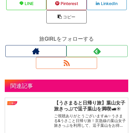
LINE
Pinterest
LinkedIn
コピー
旅GIRLをフォローする
関連記事
【うさまると日帰り旅】葉山女子
日帰り
旅きっぷで逗子葉山を満喫🛥️☀️
ご視聴ありがとうございます🙏✨うさま
る&うさこと日帰り旅！京急線の葉山女子
旅きっぷを利用して、逗子葉山をお得に
楽しんできました🛥️☀️可愛いまるちゃん