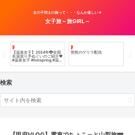
女の子同士の旅って・・・なんか楽しい☆
女子旅～旅GIRL～
温泉女子
お風呂女子こての
お
バス
【温泉女子】2024年🐉全国
突然のゲリラ配信
【
みた
名湯巡り手ぬぐいのご紹介💖
て
ツ
#温泉女子 #hotspring #温泉
年
#混浴 #onsen #vlog 温泉女
《P
子♨『ぽ』ちゃん
Secr
#k
検索
【甲府VLOG】電車でちょこっと山梨旅🚃