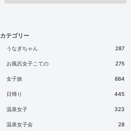
カテゴリー
うなぎちゃん
287
お風呂女子こての
275
女子旅
884
日帰り
445
温泉女子
323
温泉女子会
28