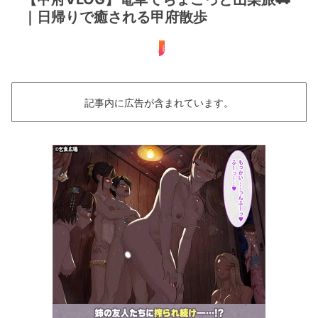
｜日帰りで癒される甲府散歩
日帰り
記事内に広告が含まれています。