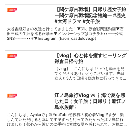
達にも癒されました✨#うさまる#うさま
らー#うさまるぬいぐるみ#うさまるぬい
【関ケ原古戦場】日帰り歴女子旅
日帰り
撮り#うさまる...
ー関ケ原古戦場記念館編ー #歴史
#大河ドラマ #女子旅
大谷吉継好きの友達と行ってきました！▼関ヶ原合戦関連動画▼石
田三成の生涯を巡る旅動画▼メンバーシップはコチラ✼••┈┈┈公式
SNS┈┈┈••✼▼Instagram（kaori_castlelove.jp）
▼X（kaoricastlelove...
【vlog】心と体を癒すヒーリング
日帰り
鎌倉日帰り旅
【vlog】 こんにちは！いつも動画を見
てくださりありがとうございます。先日
友人と3人で日帰り鎌倉旅に行ってきまし
た！とても暖かい日で、最近疲れていた
私には心も体も癒されるヒーリング旅に
なりました♪朝イチの鎌倉でオープン前か
江ノ島旅行Vlog ୨୧ ︴海で夏を感
日帰り
ら待機していたの...
じた日︴女子旅︴日帰り︴新江ノ
島水族館︴
こんにちは、Ayakaです🐰YouTube初投稿の初心者Vlogですが、楽
しんでいただけると幸いです🔰ずっと行ってみたかった江ノ島に行
けました！都心から近いのに手軽に素敵な夏を感じられて、お気に
入りの場所になりました😊#vlog #旅行 #...