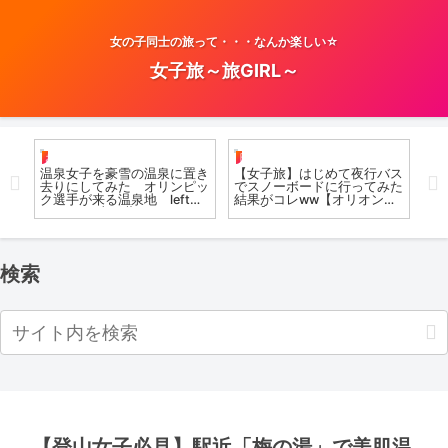
女の子同士の旅って・・・なんか楽しい☆
女子旅～旅GIRL～
お風呂女子こての
日帰り
お
渓
温泉女子を豪雪の温泉に置き
【女子旅】はじめて夜行バス
温
去りにしてみた オリンピッ
でスノーボードに行ってみた
い
 #
ク選手が来る温泉地 left
結果がコレww【オリオンツ
レポ
me alone 山形蔵王
アー】
Ki
#hotspring #airpanas
鬼
#japan
#ai
検索
【登山女子必見】駅近「梅の湯」で美肌温