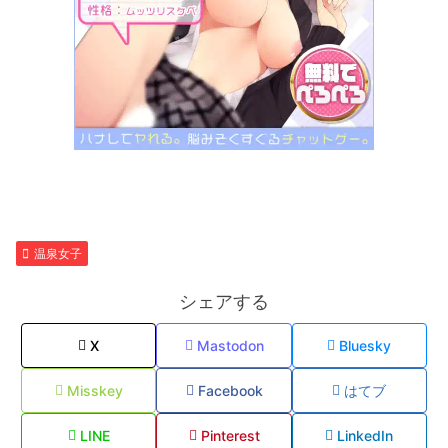
温泉女子
シェアする
X
Mastodon
Bluesky
Misskey
Facebook
はてブ
LINE
Pinterest
LinkedIn