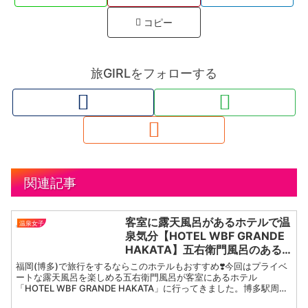
コピー
旅GIRLをフォローする
関連記事
客室に露天風呂があるホテルで温
温泉女子
泉気分【HOTEL WBF GRANDE
HAKATA】五右衛門風呂のある
お部屋でおこもりステイ＆お泊ま
福岡(博多)で旅行をするならこのホテルもおすすめ❣️今回はプライベ
り女一人旅😴🛌
ートな露天風呂を楽しめる五右衛門風呂が客室にあるホテル
「HOTEL WBF GRANDE HAKATA」に行ってきました。博多駅周辺
で立地も最高✨最上階には大浴場もあり、ラウ...