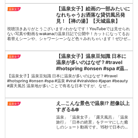
【温泉女子】絵画の一部みたいに
温泉女子
なれちゃうお洒落な貸切風呂発
見！【禅の湯】【天城温泉】
視聴頂きありがとうございます♪わかなです！YouTubeでは見せられ
ない写真や動画をwakanaの温泉日記で公開中！カットになってるお
着替えシーンや、シャワーシーンなど色々みれちゃいます！ぜひぜ
ひ見に来てね〜🥺👉この動画の写真や動画は月額プ...
【温泉女子】温泉豆知識 日本に
温泉女子
温泉が多いのはなぜ？#travel
#hotspring #onsen #spa #温泉
#viral #viralvideo #japan
【温泉女子】温泉豆知識 日本に温泉が多いのはなぜ？#travel
#beauty #露天風呂
#hotspring #onsen #spa #温泉 #viral #viralvideo #japan #beauty
#露天風呂 温泉地が多いことで有名な日本ですが、なぜ...
え…こんな景色で温泉!? 想像以上
温泉女子
すぎる♨️❄️
温泉」「温泉女子」「露天風呂」「温泉
旅行」「日本の絶景」をテーマにした癒
しのショート動画です。15秒で日本の美
しさと温泉の魅力をご体験ください♨️✨#
温泉 #温泉女子 #露天風呂 #日本旅行