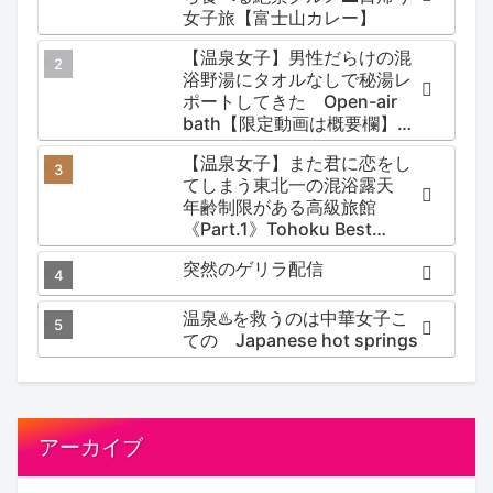
女子旅【富士山カレー】
【温泉女子】男性だらけの混
浴野湯にタオルなしで秘湯レ
ポートしてきた Open-air
bath【限定動画は概要欄】尻
焼温泉郷 川の湯
【温泉女子】また君に恋をし
てしまう東北一の混浴露天
年齢制限がある高級旅館
《Part.1》Tohoku Best
Secret hotspring #japan
突然のゲリラ配信
#koteno
温泉♨️を救うのは中華女子こ
ての Japanese hot springs
アーカイブ