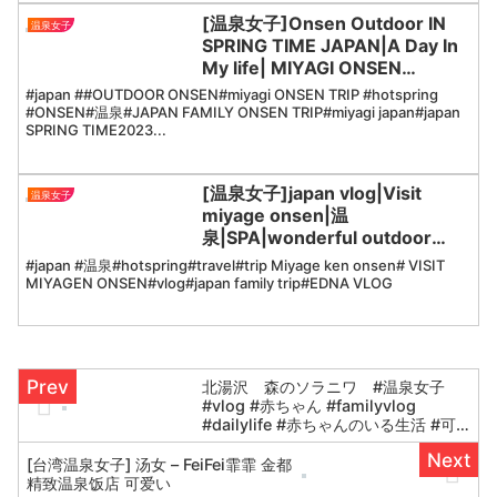
#JapanTravel #Onsen #Hot...
[温泉女子]Onsen Outdoor IN
温泉女子
SPRING TIME JAPAN|A Day In
My life| MIYAGI ONSEN
TRIP|JAPAN family|EDNA
#japan ##OUTDOOR ONSEN#miyagi ONSEN TRIP #hotspring
VLOG
#ONSEN#温泉#JAPAN FAMILY ONSEN TRIP#miyagi japan#japan
SPRING TIME2023...
[温泉女子]japan vlog|Visit
温泉女子
miyage onsen|温
泉|SPA|wonderful outdoor
onsen with autumn leaves
#japan #温泉#hotspring#travel#trip Miyage ken onsen# VISIT
|EDNA VLOG
MIYAGEN ONSEN#vlog#japan family trip#EDNA VLOG
北湯沢 森のソラニワ #温泉女子
#vlog #赤ちゃん #familyvlog
#dailylife #赤ちゃんのいる生活 #可
愛い #日常 #cute #かわいい
[台湾温泉女子] 汤女 – FeiFei霏霏 金都
精致温泉饭店 可爱い