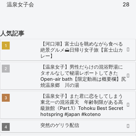
温泉女子会
28
人気記事
【河口湖】富士山を眺めながら食べる
絶景グルメ🗻日帰り女子旅【富士山カ
レー】
【温泉女子】男性だらけの混浴野湯に
タオルなしで秘湯レポートしてきた
Open-air bath【限定動画は概要欄】尻
焼温泉郷 川の湯
【温泉女子】また君に恋をしてしまう
東北一の混浴露天 年齢制限がある高
級旅館《Part.1》Tohoku Best Secret
hotspring #japan #koteno
突然のゲリラ配信